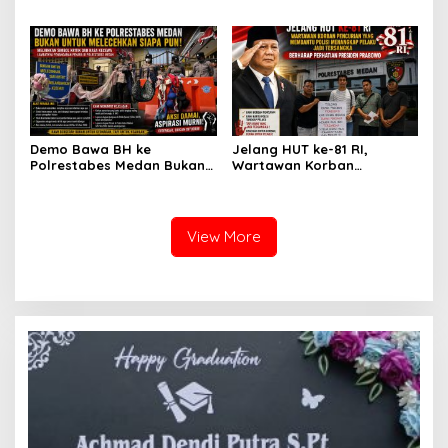
Leo Sembiring Jadi
Pencurian Jadi Tersangka
Tersangka dan Dpo Karena
di Polrestabes Medan
Membantu Polisi
Setelah Membantu Polisi
Menangkap Maling di Toko
Menangkap Maling Atas
Usaha Keluarganya
Atensi Ketua Komisi III DPR
RI Bapak Habiburokhman
Demo Bawa BH ke
Jelang HUT ke-81 RI,
Polrestabes Medan Bukan
Wartawan Korban
untuk Melecehkan Siapa
Pencurian yang Membantu
Pun, Melainkan Simbol Kritik
Polisi Menangkap Pelaku
dan Rasa Kecewa
Jadi Tersangka Berharap
Lambatnya Penanganan
Perhatian Presiden
View More
Pekara di Polrestabes
Prabowo
Medan