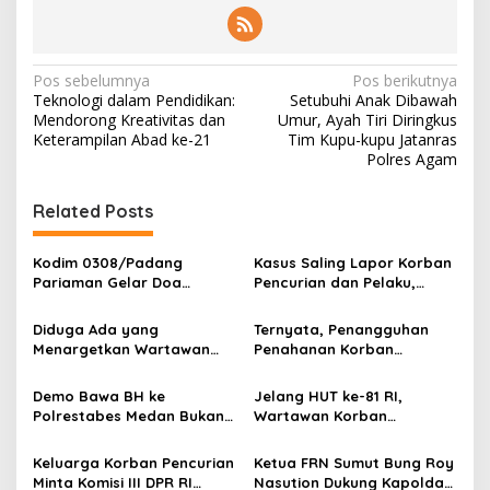
N
Pos sebelumnya
Pos berikutnya
Teknologi dalam Pendidikan:
Setubuhi Anak Dibawah
a
Mendorong Kreativitas dan
Umur, Ayah Tiri Diringkus
v
Keterampilan Abad ke-21
Tim Kupu-kupu Jatanras
Polres Agam
i
g
Related Posts
a
s
Kodim 0308/Padang
Kasus Saling Lapor Korban
Pariaman Gelar Doa
Pencurian dan Pelaku,
i
Bersama Sambut HUT ke-1
Ketua DPW FRN Sumut Roy
p
Kodam XX/Tuanku Imam
Nasution Minta
Diduga Ada yang
Ternyata, Penangguhan
Bonjol
Kapolrestabes Medan
Menargetkan Wartawan
Penahanan Korban
o
Tempuh Restorative Justice
Leo Sembiring Jadi
Pencurian Jadi Tersangka
agar Konflik Tak Berlarut-
s
Tersangka dan Dpo Karena
di Polrestabes Medan
Demo Bawa BH ke
Jelang HUT ke-81 RI,
larut
Membantu Polisi
Setelah Membantu Polisi
Polrestabes Medan Bukan
Wartawan Korban
Menangkap Maling di Toko
Menangkap Maling Atas
untuk Melecehkan Siapa
Pencurian yang Membantu
Usaha Keluarganya
Atensi Ketua Komisi III DPR
Pun, Melainkan Simbol Kritik
Polisi Menangkap Pelaku
Keluarga Korban Pencurian
Ketua FRN Sumut Bung Roy
RI Bapak Habiburokhman
dan Rasa Kecewa
Jadi Tersangka Berharap
Minta Komisi III DPR RI
Nasution Dukung Kapolda