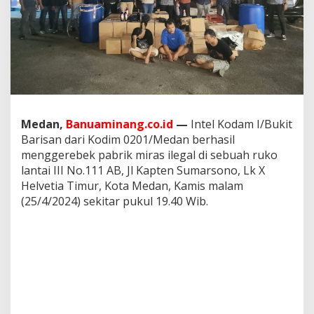
b
e
k
P
a
b
r
i
k
M
Medan,
Banuaminang.co.id
—
Intel Kodam I/Bukit
i
Barisan dari Kodim 0201/Medan berhasil
r
menggerebek pabrik miras ilegal di sebuah ruko
a
lantai III No.111 AB, Jl Kapten Sumarsono, Lk X
s
I
Helvetia Timur, Kota Medan, Kamis malam
l
(25/4/2024) sekitar pukul 19.40 Wib.
e
g
a
l
d
i
M
e
d