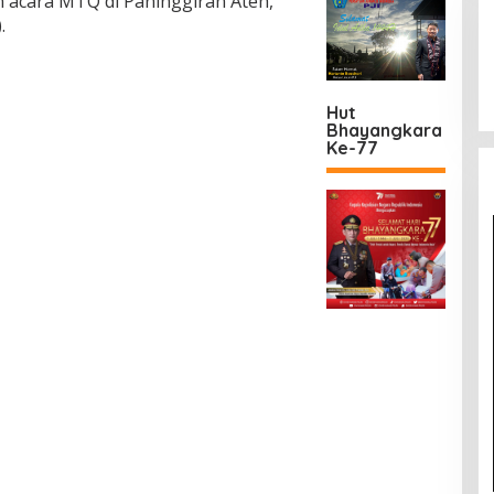
 acara MTQ di Paninggiran Ateh,
.
Hut
Bhayangkara
Ke-77