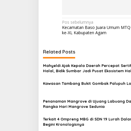
N
Pos sebelumnya
Kecamatan Baso Juara Umum MTQ
a
ke-XL Kabupaten Agam
v
i
Related Posts
g
a
Mahyeldi Ajak Kepala Daerah Percepat Sertif
s
Halal, Bidik Sumbar Jadi Pusat Ekosistem Ha
Nasional
i
Kawasan Tambang Bukit Gombak Palupuh L
p
o
Penanaman Mangrove di Ujuang Labuang D
s
Rangka Hari Mangrove Sedunia
Terkait 4 Ompreng MBG di SDN 19 Lurah Dala
Begini Kronologisnya