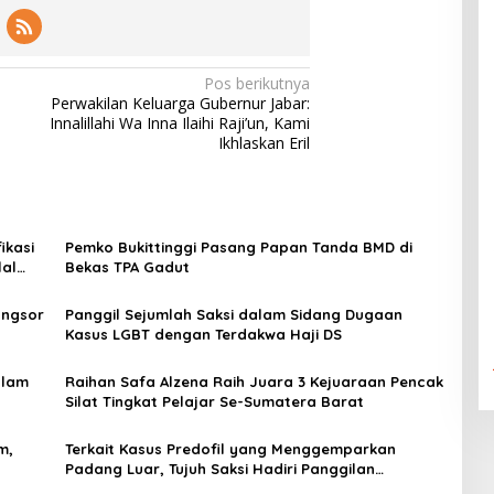
Pos berikutnya
Perwakilan Keluarga Gubernur Jabar:
Innalillahi Wa Inna Ilaihi Raji’un, Kami
Ikhlaskan Eril
ikasi
Pemko Bukittinggi Pasang Papan Tanda BMD di
lal
Bekas TPA Gadut
ongsor
Panggil Sejumlah Saksi dalam Sidang Dugaan
Kasus LGBT dengan Terdakwa Haji DS
alam
Raihan Safa Alzena Raih Juara 3 Kejuaraan Pencak
Silat Tingkat Pelajar Se-Sumatera Barat
m,
Terkait Kasus Predofil yang Menggemparkan
Padang Luar, Tujuh Saksi Hadiri Panggilan
Kejaksaan Pengadilan Negeri Lubuk Basung