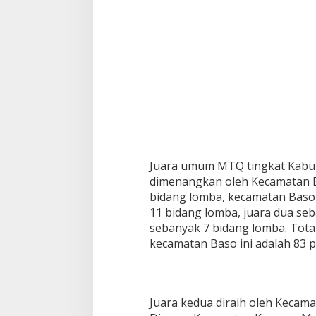
a
M
T
Q
k
e
-
X
L
A
g
a
m
Juara umum MTQ tingkat Kabu
dimenangkan oleh Kecamatan B
bidang lomba, kecamatan Baso 
11 bidang lomba, juara dua seb
sebanyak 7 bidang lomba. Total
kecamatan Baso ini adalah 83 p
Juara kedua diraih oleh Keca