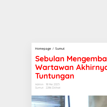
Homepage
/
Sumut
S
e
Sebulan Mengembar
b
u
Wartawan Akhirnya
l
a
Tuntungan
n
M
e
Admin
18 Mei 2025
n
Sumut
2286 Dilihat
g
e
m
b