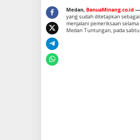
k
Medan,
BanuaMinang.co.id
M
e
yang sudah ditetapkan sebagai
d
menjalani pemeriksaan selama l
a
Medan Tuntungan, pada sabtu 
n
T
u
n
t
u
n
g
a
n