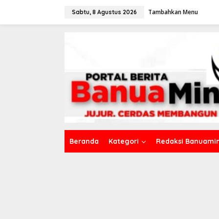
L
Tambahkan Menu
e
Sabtu, 8 Agustus 2026
w
a
t
i
k
e
k
o
n
t
e
n
Beranda
Kategori
Redaksi Banuamin