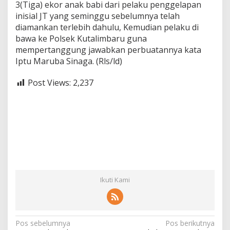
3(Tiga) ekor anak babi dari pelaku penggelapan
inisial JT yang seminggu sebelumnya telah
diamankan terlebih dahulu, Kemudian pelaku di
bawa ke Polsek Kutalimbaru guna
mempertanggung jawabkan perbuatannya kata
Iptu Maruba Sinaga. (Rls/ld)
Post Views:
2,237
Ikuti Kami
N
Pos sebelumnya
Pos berikutnya