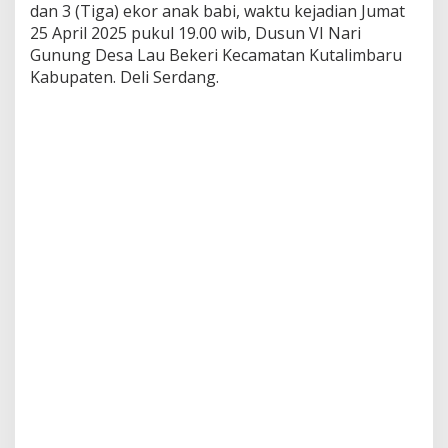
dan 3 (Tiga) ekor anak babi, waktu kejadian Jumat
h
D
25 April 2025 pukul 19.00 wib, Dusun VI Nari
i
Gunung Desa Lau Bekeri Kecamatan Kutalimbaru
a
Kabupaten. Deli Serdang.
m
a
n
k
a
n
U
n
i
t
R
e
s
k
r
i
m
P
o
l
s