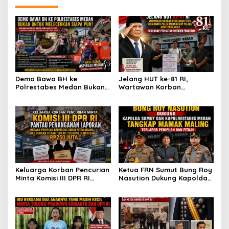
Fakta!
Demo Bawa BH ke
Jelang HUT ke-81 RI,
Polrestabes Medan Bukan
Wartawan Korban
untuk Melecehkan Siapa
Pencurian yang Membantu
Pun, Melainkan Simbol Kritik
Polisi Menangkap Pelaku
dan Rasa Kecewa
Jadi Tersangka Berharap
Lambatnya Penanganan
Perhatian Presiden
Pekara di Polrestabes
Prabowo
Medan
Keluarga Korban Pencurian
Ketua FRN Sumut Bung Roy
Minta Komisi III DPR RI
Nasution Dukung Kapolda
Pantau Penanganan
Sumut dan Kapolrestabes
Laporan Dugaan Penipuan
Medan Tangkap Terlapor
Bermodus Surat
Kasus Dugaan Penipuan
Perdamaian dan Dugaan
dan Fitnah
Fitnah Terkait Tuduhan
Pemerasan Rp250 Juta