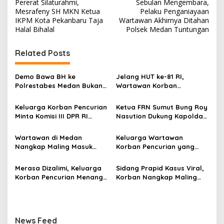
Pererat Silaturahmi,
Sebulan Mengembara,
a
Mesrafeny SH MKN Ketua
Pelaku Penganiayaan
v
IKPM Kota Pekanbaru Taja
Wartawan Akhirnya Ditahan
Halal Bihalal
Polsek Medan Tuntungan
i
g
Related Posts
a
s
Demo Bawa BH ke
Jelang HUT ke-81 RI,
Polrestabes Medan Bukan
Wartawan Korban
i
untuk Melecehkan Siapa
Pencurian yang Membantu
p
Pun, Melainkan Simbol Kritik
Polisi Menangkap Pelaku
Keluarga Korban Pencurian
Ketua FRN Sumut Bung Roy
dan Rasa Kecewa
Jadi Tersangka Berharap
Minta Komisi III DPR RI
Nasution Dukung Kapolda
o
Lambatnya Penanganan
Perhatian Presiden
Pantau Penanganan
Sumut dan Kapolrestabes
Pekara di Polrestabes
Prabowo
s
Laporan Dugaan Penipuan
Medan Tangkap Terlapor
Wartawan di Medan
Keluarga Wartawan
Medan
Bermodus Surat
Kasus Dugaan Penipuan
Nangkap Maling Masuk
Korban Pencurian yang
Perdamaian dan Dugaan
dan Fitnah
Penjara dan DPO, Ibu
Jadi Tersangka Merasa
Fitnah Terkait Tuduhan
Bersama Dua Anaknya
Dibohongi Kapolrestabes
Merasa Dizalimi, Keluarga
Sidang Prapid Kasus Viral,
Pemerasan Rp250 Juta
yang Masih Kecil Minta
Medan, Kirim Surat ke
Korban Pencurian Menangis
Korban Nangkap Maling
Tolong Prabowo Subianto
Presiden Prabowo, Komisi
dan Bentangkan Spanduk
Masuk Penjara, Majelis
dan DPR RI
III DPR RI dan Kapolri!
Presiden Prabowo Usai
Hakim Diminta Tindak Tegas
Sidang di Pengadilan
Saksi Putri Mutiara yang
Negeri Medan
Diduga Memberikan
News Feed
Keterangan Tidak Sesuai