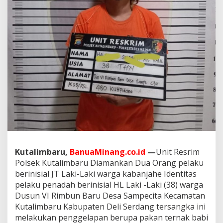
e
l
a
k
u
k
a
n
P
e
n
g
g
e
l
a
p
Kutalimbaru,
BanuaMinang.co.id
—
Unit Resrim
a
Polsek Kutalimbaru Diamankan Dua Orang pelaku
n
berinisial JT Laki-Laki warga kabanjahe Identitas
P
e
pelaku penadah berinisial HL Laki -Laki (38) warga
n
Dusun VI Rimbun Baru Desa Sampecita Kecamatan
a
Kutalimbaru Kabupaten Deli Serdang tersangka ini
d
melakukan penggelapan berupa pakan ternak babi
a