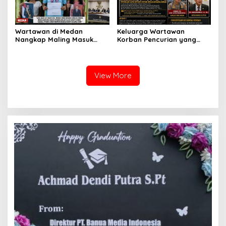
Wartawan di Medan
Keluarga Wartawan
Nangkap Maling Masuk
Korban Pencurian yang
Penjara dan DPO, Ibu
Jadi Tersangka Merasa
Bersama Dua Anaknya
Dibohongi Kapolrestabes
yang Masih Kecil Minta
Medan, Kirim Surat ke
Tolong Prabowo Subianto
Presiden Prabowo, Komisi
View More
dan DPR RI
III DPR RI dan Kapolri!