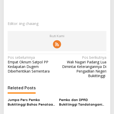
Editor: iing chaiang
Ikuti Kami
N
Pos sebelumnya
Pos berikutnya
Empat Oknum Satpol PP
Wali Nagari Padang Lua
a
Kedapatan Dugem
Dimintai Keterangannya Di
v
Diberhentikan Sementara
Pengadilan Negeri
Bukittinggi
i
g
Related Posts
a
s
Jumpa Pers Pemko
Pemko dan DPRD
Bukittinggi Bahas Penataan
Bukittinggi Tandatangani
i
Kota hingga Polemik Lahan
Nota Kesepakatan
Kampus UFDK
Perubahan KUA-PPAS APBD