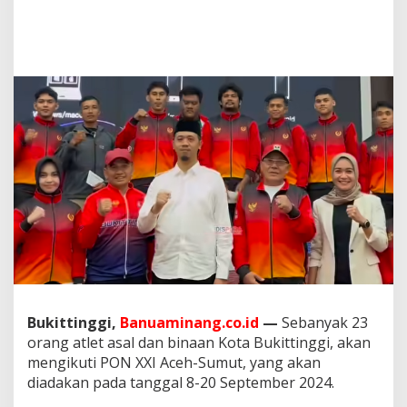
a
B
u
k
i
t
t
i
n
g
g
i
A
k
a
n
M
e
n
g
Bukittinggi,
Banuaminang.co.id
—
Sebanyak 23
i
orang atlet asal dan binaan Kota Bukittinggi, akan
k
mengikuti PON XXI Aceh-Sumut, yang akan
u
diadakan pada tanggal 8-20 September 2024.
t
i