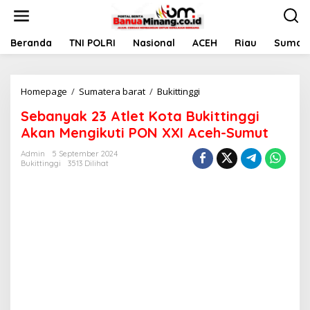
L
e
w
a
Beranda
TNI POLRI
Nasional
ACEH
Riau
Sumate
t
i
k
Homepage
/
Sumatera barat
/
Bukittinggi
S
e
e
k
Sebanyak 23 Atlet Kota Bukittinggi
b
o
a
n
Akan Mengikuti PON XXI Aceh-Sumut
n
t
y
e
Admin
5 September 2024
Bukittinggi
3513 Dilihat
a
n
k
2
3
A
t
l
e
t
K
o
t