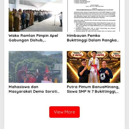
2026
Wako Ramlan Pimpin Apel
Himbauan Pemko
Gabungan Dishub,
Bukittinggi Dalam Rangka
Tekankan Pelayanan dan
Menyemarakkan Hari Ulang
Persiapan Angkutan Gratis
Tahun ke-81 Kemerdekaan
Pelajar
Republik Indonesia
Mahasiswa dan
Putra Pimum BanuaMinang,
Masyarakat Demo Soroti
Siswa SMP N 7 Bukittinggi,
Dugaan Kekerasan Satpol
Raih Medali Emas Kelas
PP, GMNI Bukittinggi
Festival Komite Pemula
Kecewa Wali Kota dan
Berat 40 Kg dalam
DPRD Tak Hadir Temui
Kejuaraan Karate Jam
View More
Massa Aksi
Gadang Inkanas Bukittinggi