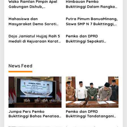
p
Wako Ramlan Pimpin Apel
Himbauan Pemko
2026
Gabungan Dishub,
Bukittinggi Dalam Rangka
o
Tekankan Pelayanan dan
Menyemarakkan Hari Ulang
s
Persiapan Angkutan Gratis
Tahun ke-81 Kemerdekaan
Mahasiswa dan
Putra Pimum BanuaMinang,
Pelajar
Republik Indonesia
Masyarakat Demo Soroti
Siswa SMP N 7 Bukittinggi,
Dugaan Kekerasan Satpol
Raih Medali Emas Kelas
PP, GMNI Bukittinggi
Festival Komite Pemula
Dojo Jamiatul Hujjaj Raih 5
Pemko dan DPRD
Kecewa Wali Kota dan
Berat 40 Kg dalam
medali di Kejuaraan Karate
Bukittinggi Sepakati
DPRD Tak Hadir Temui
Kejuaraan Karate Jam
Jam Gadang Inkanas Se-
Perubahan Perda Pajak
Massa Aksi
Gadang Inkanas Bukittinggi
Sumatra Barat 2026
dan Retribusi Daerah
News Feed
Jumpa Pers Pemko
Pemko dan DPRD
Bukittinggi Bahas Penataan
Bukittinggi Tandatangani
Kota hingga Polemik Lahan
Nota Kesepakatan
Kampus UFDK
Perubahan KUA-PPAS APBD