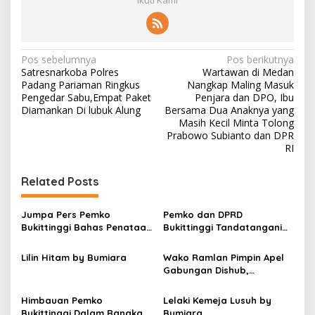
N
Pos sebelumnya
Pos berikutnya
Satresnarkoba Polres
Wartawan di Medan
a
Padang Pariaman Ringkus
Nangkap Maling Masuk
v
Pengedar Sabu,Empat Paket
Penjara dan DPO, Ibu
Diamankan Di lubuk Alung
Bersama Dua Anaknya yang
i
Masih Kecil Minta Tolong
Prabowo Subianto dan DPR
g
RI
a
s
Related Posts
i
p
Jumpa Pers Pemko
Pemko dan DPRD
Bukittinggi Bahas Penataan
Bukittinggi Tandatangani
o
Kota hingga Polemik Lahan
Nota Kesepakatan
Kampus UFDK
Perubahan KUA-PPAS APBD
s
Lilin Hitam by Bumiara
Wako Ramlan Pimpin Apel
2026
Gabungan Dishub,
Tekankan Pelayanan dan
Persiapan Angkutan Gratis
Himbauan Pemko
Lelaki Kemeja Lusuh by
Pelajar
Bukittinggi Dalam Rangka
Bumiara