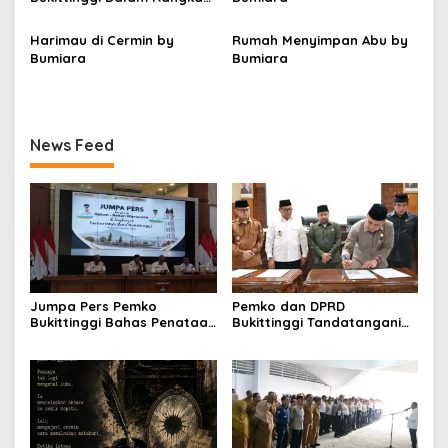
Menyemarakkan Hari Ulang
Tahun ke-81 Kemerdekaan
Harimau di Cermin by
Rumah Menyimpan Abu by
Republik Indonesia
Bumiara
Bumiara
News Feed
Jumpa Pers Pemko
Pemko dan DPRD
Bukittinggi Bahas Penataan
Bukittinggi Tandatangani
Kota hingga Polemik Lahan
Nota Kesepakatan
Kampus UFDK
Perubahan KUA-PPAS APBD
2026