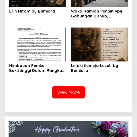
Lilin Hitam by Bumiara
Wako Ramlan Pimpin Apel
Gabungan Dishub,
Tekankan Pelayanan dan
Persiapan Angkutan Gratis
Pelajar
Himbauan Pemko
Lelaki Kemeja Lusuh by
Bukittinggi Dalam Rangka
Bumiara
Menyemarakkan Hari Ulang
Tahun ke-81 Kemerdekaan
Republik Indonesia
View More