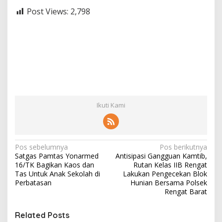
Post Views:
2,798
Ikuti Kami
N
Pos sebelumnya
Pos berikutnya
Satgas Pamtas Yonarmed
Antisipasi Gangguan Kamtib,
a
16/TK Bagikan Kaos dan
Rutan Kelas IIB Rengat
v
Tas Untuk Anak Sekolah di
Lakukan Pengecekan Blok
Perbatasan
Hunian Bersama Polsek
i
Rengat Barat
g
Related Posts
a