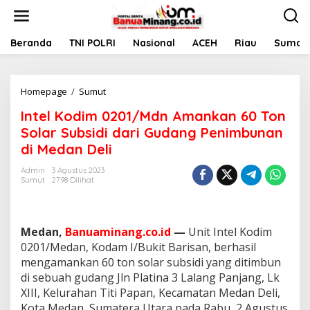
L
e
w
a
Beranda
TNI POLRI
Nasional
ACEH
Riau
Sumate
t
i
k
Homepage
/
Sumut
I
e
n
k
Intel Kodim 0201/Mdn Amankan 60 Ton
t
o
e
n
Solar Subsidi dari Gudang Penimbunan
l
t
di Medan Deli
K
e
o
n
Admin
3 Agustus 2023
d
Sumut
2798 Dilihat
i
m
0
2
Medan,
Banuaminang.co.id
—
Unit Intel Kodim
0
0201/Medan, Kodam I/Bukit Barisan, berhasil
1
mengamankan 60 ton solar subsidi yang ditimbun
/
di sebuah gudang Jln Platina 3 Lalang Panjang, Lk
M
d
XIII, Kelurahan Titi Papan, Kecamatan Medan Deli,
n
Kota Medan, Sumatera Utara pada Rabu, 2 Agustus