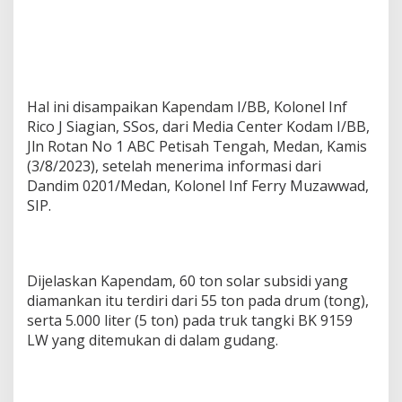
n
D
e
l
i
Hal ini disampaikan Kapendam I/BB, Kolonel Inf
Rico J Siagian, SSos, dari Media Center Kodam I/BB,
Jln Rotan No 1 ABC Petisah Tengah, Medan, Kamis
(3/8/2023), setelah menerima informasi dari
Dandim 0201/Medan, Kolonel Inf Ferry Muzawwad,
SIP.
Dijelaskan Kapendam, 60 ton solar subsidi yang
diamankan itu terdiri dari 55 ton pada drum (tong),
serta 5.000 liter (5 ton) pada truk tangki BK 9159
LW yang ditemukan di dalam gudang.