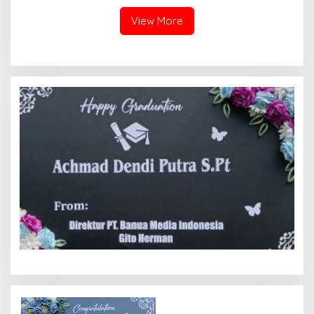
Jadi Tersangka Berharap
Bermodus Surat
Perhatian Presiden
Perdamaian dan Dugaan
View More
Prabowo
Fitnah Terkait Tuduhan
Pemerasan Rp250 Juta