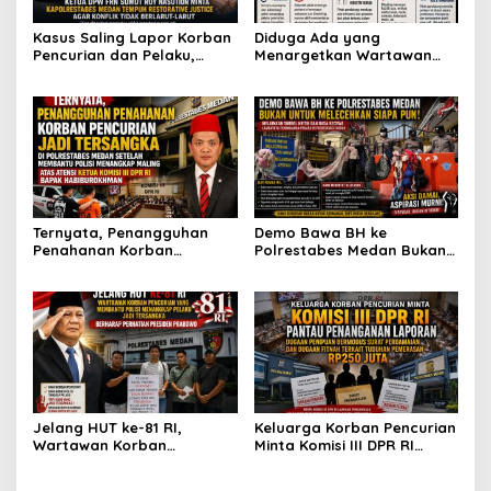
Kasus Saling Lapor Korban
Diduga Ada yang
Pencurian dan Pelaku,
Menargetkan Wartawan
Ketua DPW FRN Sumut Roy
Leo Sembiring Jadi
Nasution Minta
Tersangka dan Dpo Karena
Kapolrestabes Medan
Membantu Polisi
Tempuh Restorative Justice
Menangkap Maling di Toko
agar Konflik Tak Berlarut-
Usaha Keluarganya
larut
Ternyata, Penangguhan
Demo Bawa BH ke
Penahanan Korban
Polrestabes Medan Bukan
Pencurian Jadi Tersangka
untuk Melecehkan Siapa
di Polrestabes Medan
Pun, Melainkan Simbol Kritik
Setelah Membantu Polisi
dan Rasa Kecewa
Menangkap Maling Atas
Lambatnya Penanganan
Atensi Ketua Komisi III DPR
Pekara di Polrestabes
RI Bapak Habiburokhman
Medan
Jelang HUT ke-81 RI,
Keluarga Korban Pencurian
Wartawan Korban
Minta Komisi III DPR RI
Pencurian yang Membantu
Pantau Penanganan
Polisi Menangkap Pelaku
Laporan Dugaan Penipuan