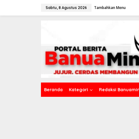
L
Tambahkan Menu
e
Sabtu, 8 Agustus 2026
w
a
t
i
k
e
k
o
n
t
e
n
Beranda
Kategori
Redaksi Banuamin