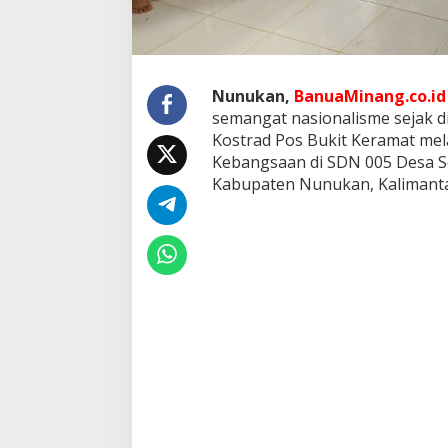
m
a
n
g
a
Nunukan,
BanuaMinang.co.id
t
semangat nasionalisme sejak d
K
e
Kostrad Pos Bukit Keramat me
b
Kebangsaan di SDN 005 Desa Se
a
Kabupaten Nunukan, Kalimantan
n
g
s
a
a
n
A
n
a
k
-
a
n
a
k