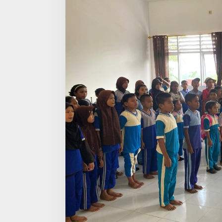
n
a
r
m
e
d
1
1
K
o
s
t
r
a
d
T
a
n
a
m
k
a
n
S
e