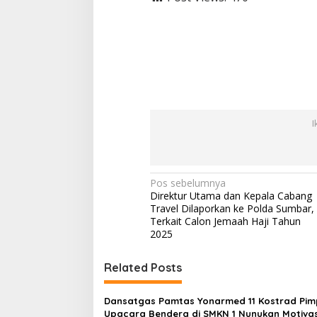
I
N
Pos sebelumnya
Direktur Utama dan Kepala Cabang
a
Travel Dilaporkan ke Polda Sumbar,
v
Terkait Calon Jemaah Haji Tahun
2025
i
g
Related Posts
a
s
Dansatgas Pamtas Yonarmed 11 Kostrad Pim
Upacara Bendera di SMKN 1 Nunukan Motivas