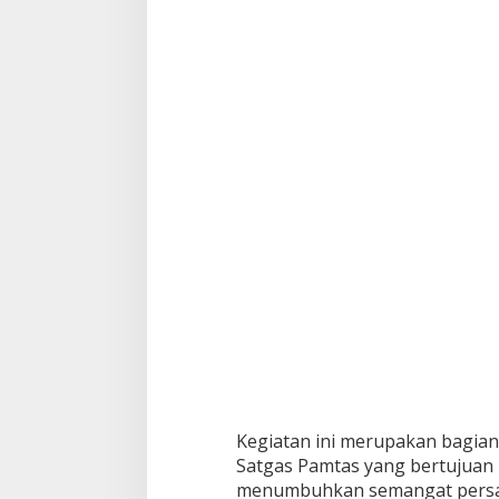
d
i
P
e
r
b
a
t
a
s
a
n
Kegiatan ini merupakan bagian
Satgas Pamtas yang bertujuan 
menumbuhkan semangat persat