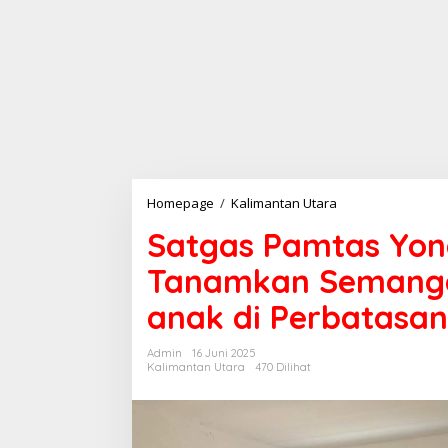
Homepage
/
Kalimantan Utara
S
a
Satgas Pamtas Yon
t
g
Tanamkan Semanga
a
s
anak di Perbatasan
P
a
m
Admin
16 Juni 2025
t
Kalimantan Utara
470 Dilihat
a
s
Y
o