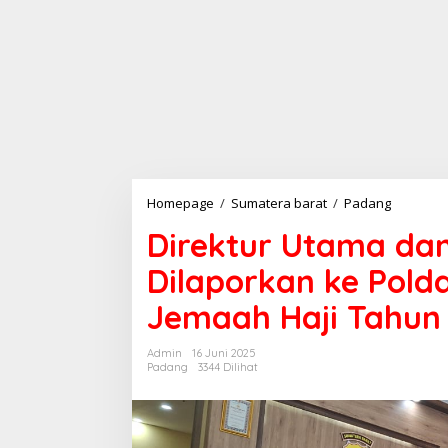
Homepage
/
Sumatera barat
/
Padang
D
i
Direktur Utama da
r
e
Dilaporkan ke Pold
k
t
Jemaah Haji Tahun
u
r
U
Admin
16 Juni 2025
t
Padang
3344 Dilihat
a
m
a
d