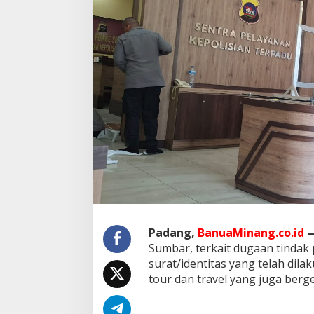
a
n
K
e
p
a
l
a
C
a
b
a
n
g
T
r
a
v
Padang,
BanuaMinang.co.id
e
l
Sumbar, terkait dugaan tindak
D
surat/identitas yang telah dila
i
tour dan travel yang juga berg
l
a
p