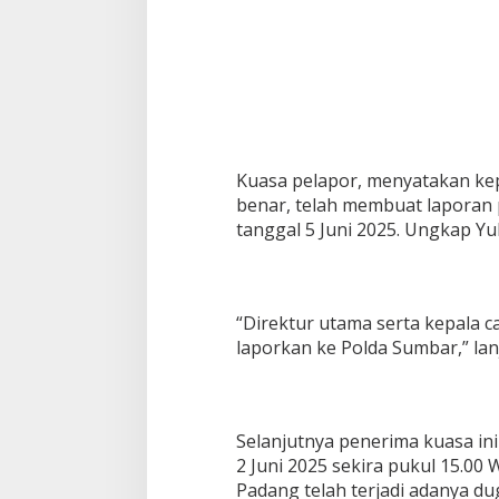
t
C
a
l
o
n
J
e
m
Kuasa pelapor, menyatakan k
a
benar, telah membuat laporan
a
tanggal 5 Juni 2025. Ungkap Yuli
h
H
a
j
i
“Direktur utama serta kepala 
T
laporkan ke Polda Sumbar,” lanju
a
h
u
n
2
Selanjutnya penerima kuasa i
0
2 Juni 2025 sekira pukul 15.00
2
Padang telah terjadi adanya d
5