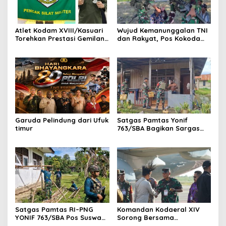
Atlet Kodam XVIII/Kasuari
Wujud Kemanunggalan TNI
Torehkan Prestasi Gemilang
dan Rakyat, Pos Kokoda
pada Kejuaraan Pencak
Gelar Binter Bersama
Silat Piala Gubernur Papua
Masyarakat Kampung
Barat Daya 2026
Taarof
Garuda Pelindung dari Ufuk
Satgas Pamtas Yonif
timur
763/SBA Bagikan Sargas
Kepada Warga Binaan
Satgas Pamtas RI–PNG
Komandan Kodaeral XIV
YONIF 763/SBA Pos Suswa
Sorong Bersama
Pengabdian Terhadap
Forkopimda Papua Barat