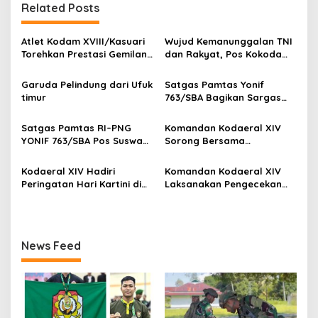
Related Posts
g
a
Atlet Kodam XVIII/Kasuari
Wujud Kemanunggalan TNI
s
Torehkan Prestasi Gemilang
dan Rakyat, Pos Kokoda
pada Kejuaraan Pencak
Gelar Binter Bersama
i
Silat Piala Gubernur Papua
Masyarakat Kampung
Garuda Pelindung dari Ufuk
Satgas Pamtas Yonif
p
Barat Daya 2026
Taarof
timur
763/SBA Bagikan Sargas
Kepada Warga Binaan
o
Satgas Pamtas RI–PNG
Komandan Kodaeral XIV
s
YONIF 763/SBA Pos Suswa
Sorong Bersama
Pengabdian Terhadap
Forkopimda Papua Barat
Rumah Ibadah di Kampung
Daya Sambut Kunjungan
Kodaeral XIV Hadiri
Komandan Kodaeral XIV
Suswa
Wakil Presiden RI
Peringatan Hari Kartini di
Laksanakan Pengecekan
Sorong
Ketahanan Pangan
News Feed