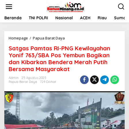
L
e
w
a
Beranda
TNI POLRI
Nasional
ACEH
Riau
Sumate
t
i
k
Homepage
/
Papua Barat Daya
S
e
a
k
Satgas Pamtas RI-PNG Kewilayahan
t
o
g
n
Yonif 763/SBA Pos Yembun Bagikan
a
t
dan Kibarkan Bendera Merah Putih
s
e
Bersama Masyarakat
P
n
a
Admin
25 Agustus 2025
m
Papua Barat Daya
729 Dilihat
t
a
s
R
I
-
P
N
G