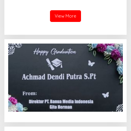
Rumah Ibadah di Kampung
Daya Sambut Kunjungan
Suswa
Wakil Presiden RI
View More