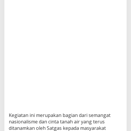
a
s
y
a
r
a
k
a
t
Kegiatan ini merupakan bagian dari semangat
nasionalisme dan cinta tanah air yang terus
ditanamkan oleh Satgas kepada masyarakat