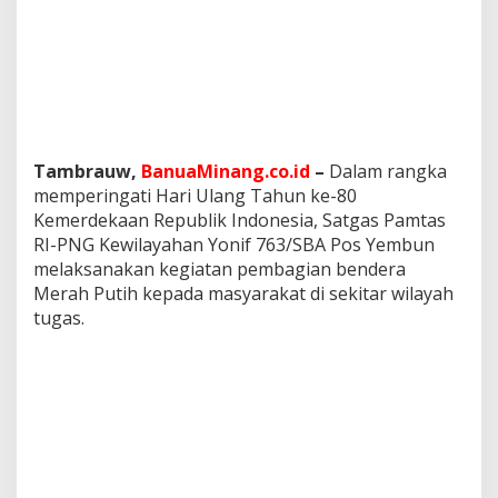
s
Y
e
m
b
u
n
B
Tambrauw,
BanuaMinang.co.id
–
Dalam rangka
a
g
memperingati Hari Ulang Tahun ke-80
i
Kemerdekaan Republik Indonesia, Satgas Pamtas
k
RI-PNG Kewilayahan Yonif 763/SBA Pos Yembun
a
melaksanakan kegiatan pembagian bendera
n
d
Merah Putih kepada masyarakat di sekitar wilayah
a
tugas.
n
K
i
b
a
r
k
a
n