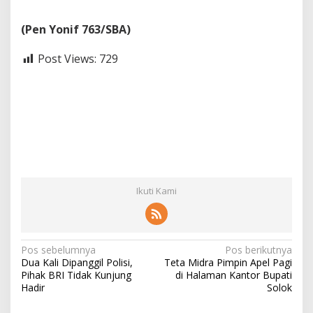
(Pen Yonif 763/SBA)
Post Views:
729
Ikuti Kami
N
Pos sebelumnya
Pos berikutnya
Dua Kali Dipanggil Polisi,
Teta Midra Pimpin Apel Pagi
a
Pihak BRI Tidak Kunjung
di Halaman Kantor Bupati
v
Hadir
Solok
i