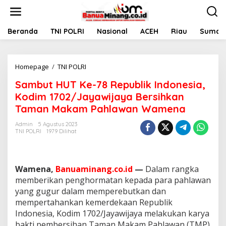
L
e
w
a
Beranda
TNI POLRI
Nasional
ACEH
Riau
Sumate
t
i
k
Homepage
/
TNI POLRI
S
e
a
k
Sambut HUT Ke-78 Republik Indonesia,
m
o
b
n
Kodim 1702/Jayawijaya Bersihkan
u
t
Taman Makam Pahlawan Wamena
t
e
H
n
Admin
5 Agustus 2023
U
TNI POLRI
1979 Dilihat
T
K
e
-
Wamena,
Banuaminang.co.id
—
Dalam rangka
7
memberikan penghormatan kepada para pahlawan
8
yang gugur dalam memperebutkan dan
R
mempertahankan kemerdekaan Republik
e
p
Indonesia, Kodim 1702/Jayawijaya melakukan karya
u
bakti pembersihan Taman Makam Pahlawan (TMP)