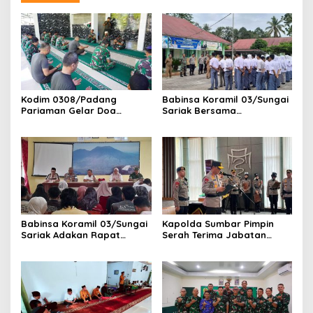
Kodim 0308/Padang
Babinsa Koramil 03/Sungai
Pariaman Gelar Doa
Sariak Bersama
Bersama Sambut HUT ke-1
Bhabinkamtibmas Polsek
Kodam XX/Tuanku Imam
VII Koto Melaksanakan
Bonjol
Seleksi Calon Anggota
Paskibra Tingkat
Kecamatan VII Koto
Patamuan
Babinsa Koramil 03/Sungai
Kapolda Sumbar Pimpin
Sariak Adakan Rapat
Serah Terima Jabatan
Pembentukan Panitia HUT
Pejabat Utama dan
RI Ke-81 Kantor Camat VII
Kapolres Jajaran
Koto Patamuan