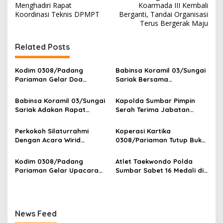
a
Menghadiri Rapat
Koarmada III Kembali
v
Koordinasi Teknis DPMPT
Berganti, Tandai Organisasi
Terus Bergerak Maju
i
g
Related Posts
a
s
Kodim 0308/Padang
Babinsa Koramil 03/Sungai
Pariaman Gelar Doa
Sariak Bersama
i
Bersama Sambut HUT ke-1
Bhabinkamtibmas Polsek
p
Kodam XX/Tuanku Imam
VII Koto Melaksanakan
Babinsa Koramil 03/Sungai
Kapolda Sumbar Pimpin
Bonjol
Seleksi Calon Anggota
Sariak Adakan Rapat
Serah Terima Jabatan
o
Paskibra Tingkat
Pembentukan Panitia HUT
Pejabat Utama dan
Kecamatan VII Koto
s
RI Ke-81 Kantor Camat VII
Kapolres Jajaran
Perkokoh Silaturrahmi
Koperasi Kartika
Patamuan
Koto Patamuan
Dengan Acara Wirid
0308/Pariaman Tutup Buku
Bulanan Bersama
Tahun 2026 Digelar di
Masyarakat, Danramil
Makodim
Kodim 0308/Padang
Atlet Taekwondo Polda
/Babinsa Koramil
Pariaman Gelar Upacara
Sumbar Sabet 16 Medali di
03/Sungai Sariak
Bendera 17-an, Dandim
Kapolri Cup 2026
Bacakan Amanat Kasad
News Feed