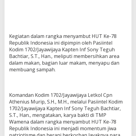
k
a
m
P
a
h
Kegiatan dalam rangka menyambut HUT Ke-78
l
a
Republik Indonesia ini dipimpin oleh Pasiintel
w
Kodim 1702/Jayawijaya Kapten Inf Sony Teguh
a
Bachtiar, S.T., Han., meliputi membersihkan area
n
dalam makan, bagian luar makam, menyapu dan
W
membuang sampah.
a
m
e
n
a
Komandan Kodim 1702/Jayawijaya Letkol Cpn
Athenius Murip, S.H., M.H., melalui Pasiintel Kodim
1702/Jayawijaya Kapten Inf Sony Teguh Bachtiar,
S.T., Han., mengatakan, karya bakti di TMP
Wamena dalam rangka menyambut HUT Ke-78
Republik Indonesia ini menjadi momentum jiwa
patriotisme dan berani berkorban layaknya para