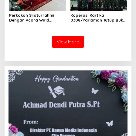
Perkokoh Silaturrahmi
Koperasi Kartika
Dengan Acara Wirid
0308/Pariaman Tutup Buku
Bulanan Bersama
Tahun 2026 Digelar di
Masyarakat, Danramil
Makodim
/Babinsa Koramil
03/Sungai Sariak
View More