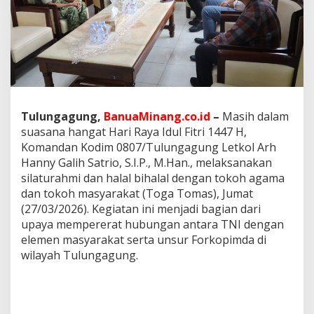
a
n
I
n
s
t
a
n
s
Tulungagung,
BanuaMinang.co.id
–
Masih dalam
i
suasana hangat Hari Raya Idul Fitri 1447 H,
,
D
Komandan Kodim 0807/Tulungagung Letkol Arh
a
Hanny Galih Satrio, S.I.P., M.Han., melaksanakan
n
silaturahmi dan halal bihalal dengan tokoh agama
d
dan tokoh masyarakat (Toga Tomas), Jumat
i
(27/03/2026). Kegiatan ini menjadi bagian dari
m
T
upaya mempererat hubungan antara TNI dengan
u
elemen masyarakat serta unsur Forkopimda di
l
wilayah Tulungagung.
u
n
g
a
g