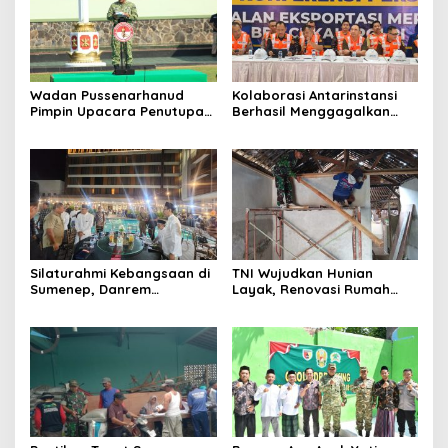
Wadan Pussenarhanud
Kolaborasi Antarinstansi
Pimpin Upacara Penutupan
Berhasil Menggagalkan
Diklat Bela Negara SPPI
Upaya Ekspor Ilegal Sekitar
KDKMP Tahun 2026 di
3,4 Ton Merkuri Cair
Pusdikarhanud
Silaturahmi Kebangsaan di
TNI Wujudkan Hunian
Sumenep, Danrem
Layak, Renovasi Rumah
084/Bhaskara Jaya Ajak
Warga Terus Dikebut
Semua Elemen Bersatu
Bangun Madura