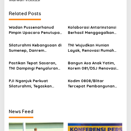
g
Related Posts
a
s
Wadan Pussenarhanud
Kolaborasi Antarinstansi
i
Pimpin Upacara Penutupan
Berhasil Menggagalkan
p
Diklat Bela Negara SPPI
Upaya Ekspor Ilegal Sekitar
KDKMP Tahun 2026 di
3,4 Ton Merkuri Cair
Silaturahmi Kebangsaan di
TNI Wujudkan Hunian
o
Pusdikarhanud
Sumenep, Danrem
Layak, Renovasi Rumah
s
084/Bhaskara Jaya Ajak
Warga Terus Dikebut
Semua Elemen Bersatu
Pastikan Tepat Sasaran,
Bangun Asa Anak Yatim,
Bangun Madura
TNI Dampingi Penyaluran
Korem 081/DSJ Renovasi
Pupuk bagi Petani
Panti Asuhan Kanzul Huda
PJI Nganjuk Perkuat
Kodim 0808/Blitar
Silaturahmi, Tegaskan
Tercepat Pembangunan
Peran Pers
Koperasi Merah Putih di
Seluruh Indonesia
News Feed