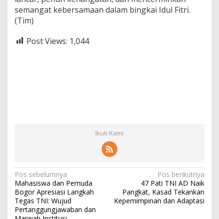
semangat kebersamaan dalam bingkai Idul Fitri.
(Tim)
Post Views:
1,044
Ikuti Kami
N
Pos sebelumnya
Pos berikutnya
Mahasiswa dan Pemuda
47 Pati TNI AD Naik
a
Bogor Apresiasi Langkah
Pangkat, Kasad Tekankan
v
Tegas TNI: Wujud
Kepemimpinan dan Adaptasi
Pertanggungjawaban dan
i
Marwah Institusi