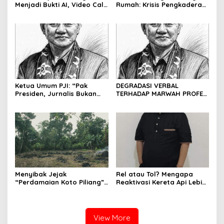
Menjadi Bukti AI, Video Call,
Rumah: Krisis Pengkaderan
dan Evolusi Penipuan
dan Matinya Gerakan
Digital Oleh: Ardy Mu’tamar
dalam Bayang-Bayang
Kepemimpinan yang
Kehilangan Arah
Ketua Umum PJI: “Pak
DEGRADASI VERBAL
Presiden, Jurnalis Bukan
TERHADAP MARWAH PROFESI
Pengkhianat Bangsa”
JURNALIS DAN MANUVER
ABUSE OF INFLUENCE OLEH
OKNUM ADVOKAT HOTMAN
PARIS HUTAPEA
Menyibak Jejak
Rel atau Tol? Mengapa
“Perdamaian Koto Piliang”:
Reaktivasi Kereta Api Lebih
Penemuan Situs Medan Nan
Rasional daripada Jalan
Bapaneh di Nagari
Tol yang Membelah Nagari
Simawang
View More