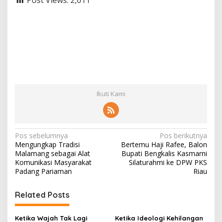
Ikuti Kami
N
Pos sebelumnya
Pos berikutnya
Mengungkap Tradisi
Bertemu Haji Rafee, Balon
a
Malamang sebagai Alat
Bupati Bengkalis Kasmarni
v
Komunikasi Masyarakat
Silaturahmi ke DPW PKS
Padang Pariaman
Riau
i
g
Related Posts
a
s
Ketika Wajah Tak Lagi
Ketika Ideologi Kehilangan