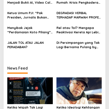
Menjadi Bukti AI, Video Call,
Rumah: Krisis Pengkaderan
i
dan Evolusi Penipuan
dan Matinya Gerakan
p
Digital Oleh: Ardy Mu’tamar
dalam Bayang-Bayang
Ketua Umum PJI: “Pak
DEGRADASI VERBAL
Kepemimpinan yang
Presiden, Jurnalis Bukan
TERHADAP MARWAH PROFESI
o
Kehilangan Arah
Pengkhianat Bangsa”
JURNALIS DAN MANUVER
s
ABUSE OF INFLUENCE OLEH
Menyibak Jejak
Rel atau Tol? Mengapa
OKNUM ADVOKAT HOTMAN
“Perdamaian Koto Piliang”:
Reaktivasi Kereta Api Lebih
PARIS HUTAPEA
Penemuan Situs Medan Nan
Rasional daripada Jalan
Bapaneh di Nagari
Tol yang Membelah Nagari
JALAN TOL ATAU JALAN
Di Persimpangan yang Tak
Simawang
PERADABAN?
Lagi Bernama Pulang by
Bumiara
News Feed
Ketika Wajah Tak Lagi
Ketika Ideologi Kehilangan