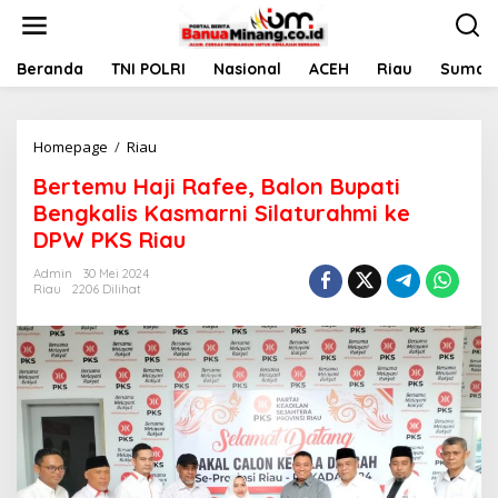
L
e
w
a
Beranda
TNI POLRI
Nasional
ACEH
Riau
Sumate
t
i
k
Homepage
/
Riau
B
e
e
k
Bertemu Haji Rafee, Balon Bupati
r
o
t
n
Bengkalis Kasmarni Silaturahmi ke
e
t
DPW PKS Riau
m
e
u
n
Admin
30 Mei 2024
H
Riau
2206 Dilihat
a
j
i
R
a
f
e
e
,
B