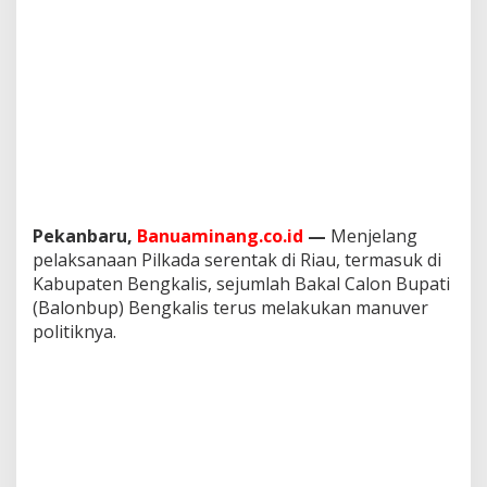
n
i
S
i
l
a
t
u
r
a
h
m
Pekanbaru,
Banuaminang.co.id
—
Menjelang
i
pelaksanaan Pilkada serentak di Riau, termasuk di
k
Kabupaten Bengkalis, sejumlah Bakal Calon Bupati
e
D
(Balonbup) Bengkalis terus melakukan manuver
P
politiknya.
W
P
K
S
R
i
a
u