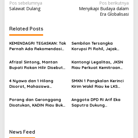
N
Pos sebelumnya
Pos berikutnya
Salawat Dulang
Menyikapi Budaya dalam
a
Era Globalisasi
v
i
Related Posts
g
KEMENDAGRI TEGASKAN: Tak
Sembilan Tersangka
a
Pernah Ada Rekomendasi
Korupsi PI Rohil, Jejak
s
Tolak Perpanjangan 133
Rp9,2 Miliar ke Eks Bupati
HGB STC
Masih Didalami
Afrizal Sintong, Mantan
Kantongi Legalitas, JKSN
i
Bupati Rokan Hilir Disebut
Riau Perkuat Kemitraan
p
di Persidangan, Putusan
dengan Kesbangpol Demi
Diterima Kejati, GMPR
Ketahanan Bangsa
o
4 Nyawa dan 1 Hilang
SMKN 1 Pangkalan Kerinci
Desak Usut Dividen Rp331,7
Disorot, Mahasiswa
Kirim Wakil Riau ke LKS
s
Miliar
Siapkan Aksi Jilid II di
Nasional 2026
Pelindo
Porang dan Geronggang
Anggota DPD RI Arif Eka
Disatukan, KADIN Riau Buka
Saputra Dukung
Jalan Ekonomi Baru
Pelaksanaan TEDxMAN Two
Bengkalis
Pekanbaru Youth
News Feed