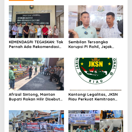
KEMENDAGRI TEGASKAN: Tak
Sembilan Tersangka
Pernah Ada Rekomendasi
Korupsi PI Rohil, Jejak
Tolak Perpanjangan 133
Rp9,2 Miliar ke Eks Bupati
HGB STC
Masih Didalami
Afrizal Sintong, Mantan
Kantongi Legalitas, JKSN
Bupati Rokan Hilir Disebut
Riau Perkuat Kemitraan
di Persidangan, Putusan
dengan Kesbangpol Demi
Diterima Kejati, GMPR
Ketahanan Bangsa
Desak Usut Dividen Rp331,7
Miliar