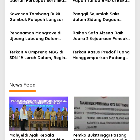
Daerah Percepat Sertifikasi
Papan Tanda BMD di Bekas
i
Halal, Bidik Sumbar Jadi
TPA Gadut
p
Pusat Ekosistem Halal
Kawasan Tambang Bukit
Panggil Sejumlah Saksi
Nasional
Gombak Palupuh Longsor
dalam Sidang Dugaan
o
Kasus LGBT dengan
s
Terdakwa Haji DS
Penanaman Mangrove di
Raihan Safa Alzena Raih
Ujuang Labuang Dalam
Juara 3 Kejuaraan Pencak
Rangka Hari Mangrove
Silat Tingkat Pelajar Se-
Sedunia
Sumatera Barat
Terkait 4 Ompreng MBG di
Terkait Kasus Predofil yang
SDN 19 Lurah Dalam, Begini
Menggemparkan Padang
Kronologisnya
Luar, Tujuh Saksi Hadiri
Panggilan Kejaksaan
Pengadilan Negeri Lubuk
Basung
News Feed
Mahyeldi Ajak Kepala
Pemko Bukittinggi Pasang