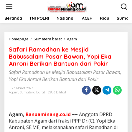
L
e
w
a
Beranda
TNI POLRI
Nasional
ACEH
Riau
Sumate
t
i
k
Homepage
/
Sumatera barat
/
Agam
S
e
a
k
Safari Ramadhan ke Mesjid
f
o
a
n
Babussalam Pasar Bawan, Yopi Eka
r
t
Anroni Berikan Bantuan dari Pokir
i
e
R
n
Safari Ramadhan ke Mesjid Babussalam Pasar Bawan,
a
Yopi Eka Anroni Berikan Bantuan dari Pokir
m
a
26 Maret 2023
d
Agam
,
Sumatera Barat
2906 Dilihat
h
a
n
k
Agam,
Banuaminang.co.id
~~
Anggota DPRD
e
Kabupaten Agam dari fraksi PPP Dr.(C). Yopi Eka
M
Anroni, SE.ME, melaksanakan safari Ramadhan di
e