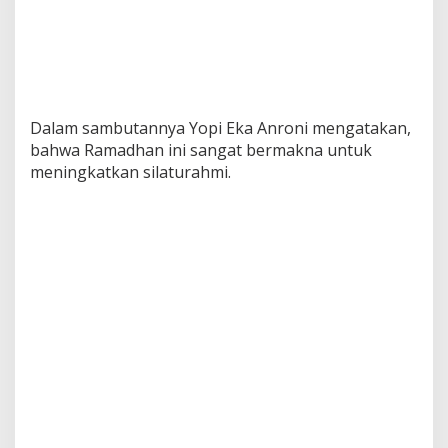
a
n
d
a
r
i
P
Dalam sambutannya Yopi Eka Anroni mengatakan,
o
bahwa Ramadhan ini sangat bermakna untuk
k
meningkatkan silaturahmi.
i
r