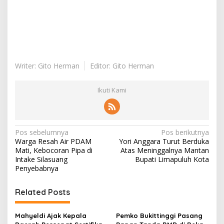
Writer: Gito Herman
Editor: Gito Herman
Ikuti Kami
N
Pos sebelumnya
Pos berikutnya
Warga Resah Air PDAM
Yori Anggara Turut Berduka
a
Mati, Kebocoran Pipa di
Atas Meninggalnya Mantan
v
Intake Silasuang
Bupati Limapuluh Kota
Penyebabnya
i
g
Related Posts
a
s
Mahyeldi Ajak Kepala
Pemko Bukittinggi Pasang