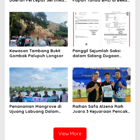
Daerah Percepat Sertifikasi
Papan Tanda BMD di Bekas
Halal, Bidik Sumbar Jadi
TPA Gadut
Pusat Ekosistem Halal
Nasional
Kawasan Tambang Bukit
Panggil Sejumlah Saksi
Gombak Palupuh Longsor
dalam Sidang Dugaan
Kasus LGBT dengan
Terdakwa Haji DS
Penanaman Mangrove di
Raihan Safa Alzena Raih
Ujuang Labuang Dalam
Juara 3 Kejuaraan Pencak
Rangka Hari Mangrove
Silat Tingkat Pelajar Se-
Sedunia
Sumatera Barat
View More