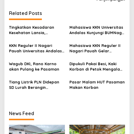
g
Related Posts
a
s
Tingkatkan Kesadaran
Mahasiswa KKN Universitas
i
Kesehatan Lansia,
Andalas Kunjungi BUMNag
p
Mahasiswa KKN Universitas
Ayam Petelur Nagari
Andalas Reguler II Gelar
Pauah, Pelajari Upaya
KKN Reguler II Nagari
Mahasiswa KKN Reguler II
o
Edukasi Bahaya Hipertensi
Mewujudkan Ketahanan
Pauah Universitas Andalas
Nagari Pauah Gelar
di Nagari Pauah
Pangan Berkelanjutan
s
Jalin Sinergi dengan KPU
Lokakarya, Bahas Program
Pasaman, Matangkan
Kerja Atasi Permasalahan
Wagub DKI, Rano Karno
Dipukuli Pakai Besi, Kaki
Persiapan Sosialisasi
Sampah
akan Pulang ke Pasaman
Korban di Petok Mengalami
Pendidikan Pemilih di SMA
Patah
Negeri 1 Lubuk Sikaping
Tiang Listrik PLN Didepan
Pasar Malam HUT Pasaman
SD Lurah Berangin
Makan Korban
Tumbang
News Feed