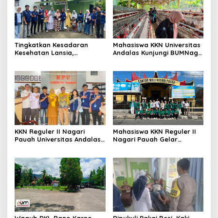
Tingkatkan Kesadaran
Mahasiswa KKN Universitas
Kesehatan Lansia,
Andalas Kunjungi BUMNag
Mahasiswa KKN Universitas
Ayam Petelur Nagari
Andalas Reguler II Gelar
Pauah, Pelajari Upaya
Edukasi Bahaya Hipertensi
Mewujudkan Ketahanan
di Nagari Pauah
Pangan Berkelanjutan
KKN Reguler II Nagari
Mahasiswa KKN Reguler II
Pauah Universitas Andalas
Nagari Pauah Gelar
Jalin Sinergi dengan KPU
Lokakarya, Bahas Program
Pasaman, Matangkan
Kerja Atasi Permasalahan
Persiapan Sosialisasi
Sampah
Pendidikan Pemilih di SMA
Negeri 1 Lubuk Sikaping
Wagub DKI, Rano Karno
Dipukuli Pakai Besi, Kaki