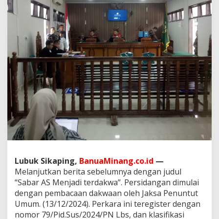
n
a
B
e
r
d
a
s
a
r
k
a
n
U
U
R
I
N
Lubuk Sikaping,
BanuaMinang.co.id
—
o
Melanjutkan berita sebelumnya dengan judul
m
o
“Sabar AS Menjadi terdakwa”. Persidangan dimulai
r
dengan pembacaan dakwaan oleh Jaksa Penuntut
1
Umum. (13/12/2024). Perkara ini teregister dengan
T
nomor 79/Pid.Sus/2024/PN Lbs, dan klasifikasi
a