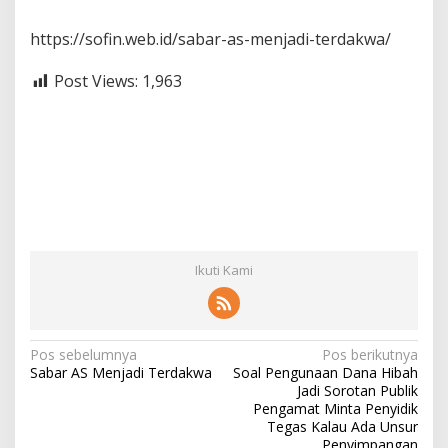
https://sofin.web.id/sabar-as-menjadi-terdakwa/
Post Views:
1,963
Ikuti Kami
N
Pos sebelumnya
Pos berikutnya
Sabar AS Menjadi Terdakwa
Soal Pengunaan Dana Hibah
a
Jadi Sorotan Publik
v
Pengamat Minta Penyidik
Tegas Kalau Ada Unsur
i
Penyimpangan