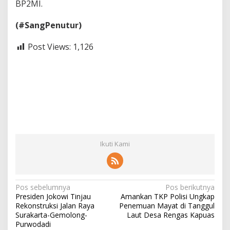
BP2MI.
(#SangPenutur)
Post Views:
1,126
Ikuti Kami
N
Pos sebelumnya
Pos berikutnya
Presiden Jokowi Tinjau
Amankan TKP Polisi Ungkap
a
Rekonstruksi Jalan Raya
Penemuan Mayat di Tanggul
v
Surakarta-Gemolong-
Laut Desa Rengas Kapuas
Purwodadi