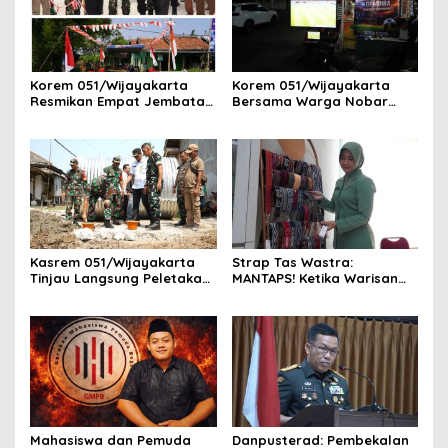
Korem 051/Wijayakarta
Korem 051/Wijayakarta
Resmikan Empat Jembatan
Bersama Warga Nobar
Armco, Wujud Nyata Asta
Piala Dunia 2026 di
Cita Presiden RI Kepada
Pangkalan Ojek Jababeka
Masyarakat Indonesia
Kasrem 051/Wijayakarta
Strap Tas Wastra:
Tinjau Langsung Peletakan
MANTAPS! Ketika Warisan
Batu Pertama Jembatan
Leluhur Jadi Tren Fashion
Merah Putih di Pebayuran
Paling Diburu Tahun 2026
Mahasiswa dan Pemuda
Danpusterad: Pembekalan