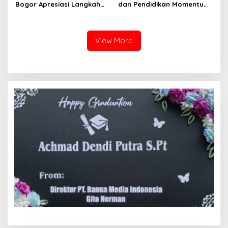
Bogor Apresiasi Langkah
dan Pendidikan Momentum
Tegas TNI: Wujud
Penting dalam Perjalanan
Pertanggungjawaban dan
Karier
Marwah Institusi
View More