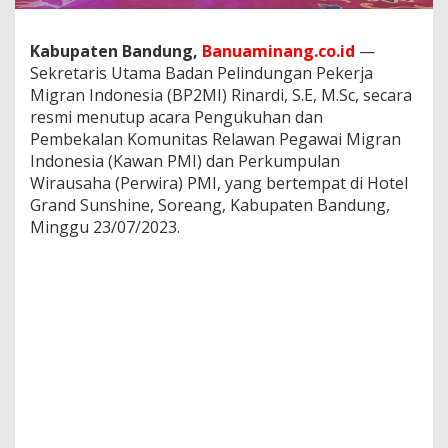
n
d
a
Kabupaten Bandung,
Banuaminang.co.id
—
n
Sekretaris Utama Badan Pelindungan Pekerja
R
Migran Indonesia (BP2MI) Rinardi, S.E, M.Sc, secara
e
resmi menutup acara Pengukuhan dan
l
a
Pembekalan Komunitas Relawan Pegawai Migran
w
Indonesia (Kawan PMI) dan Perkumpulan
a
Wirausaha (Perwira) PMI, yang bertempat di Hotel
n
Grand Sunshine, Soreang, Kabupaten Bandung,
P
M
Minggu 23/07/2023.
I
B
e
r
i
D
a
m
p
a
k
P