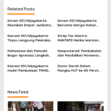
i
g
Related Posts
a
s
Korem 051/Wijayakarta
Korem 051/Wijayakarta
Resmikan Empat Jembatan
Bersama Warga Nobar
i
Armco, Wujud Nyata Asta
Piala Dunia 2026 di
p
Cita Presiden RI Kepada
Pangkalan Ojek Jababeka
Kasrem 051/Wijayakarta
Strap Tas Wastra:
Masyarakat Indonesia
Tinjau Langsung Peletakan
MANTAPS! Ketika Warisan
o
Batu Pertama Jembatan
Leluhur Jadi Tren Fashion
s
Merah Putih di Pebayuran
Paling Diburu Tahun 2026
Mahasiswa dan Pemuda
Danpusterad: Pembekalan
Bogor Apresiasi Langkah
dan Pendidikan Momentum
Tegas TNI: Wujud
Penting dalam Perjalanan
Pertanggungjawaban dan
Karier
Kasrem 051/Wijayakarta
Donor Darah Dalam
Marwah Institusi
Hadiri Pembukaan TMMD
Rangka HUT ke-80 Persit
ke-127 TA 2026 di Kota
Kartika Chandra Kirana
Depok
News Feed