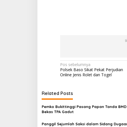
I
N
Pos sebelumnya
Polsek Baso Sikat Pekat Perjudian
a
Online Jenis Rolet dan Togel
v
i
Related Posts
g
a
Pemko Bukittinggi Pasang Papan Tanda BMD 
s
Bekas TPA Gadut
i
Panggil Sejumlah Saksi dalam Sidang Dugaa