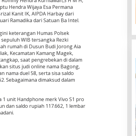
u Rommy Hendra Kurniawan,S H M H,
Iptu Hendra Wijaya Esa Permana
rizal Kanit IK, AIPDA Harbay dari
uari Ramadika dari Satuan Ba Intel.
egini keterangan Humas Polsek
l sepuluh WIB tersangka Rezki
uah rumah di Dusun Budi Jorong Aia
iak, Kecamatan Kamang Magek,
tangkap, saat pengrebekan di dalam
an situs judi online nama Bagong,
 nama duel 58, serta sisa saldo
662. Sebagaimana dimaksud dalam
 1 unit Handphone merk Vivo S1 pro
n dan saldo rupiah 117.662, 1 lembar
adani.