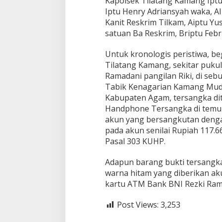
Kapolsek Tilatang Kamang Ipt
Iptu Henry Adriansyah waka, A
Kanit Reskrim Tilkam, Aiptu Yus
satuan Ba Reskrim, Briptu Febr
Untuk kronologis peristiwa, b
Tilatang Kamang, sekitar puku
Ramadani pangilan Riki, di seb
Tabik Kenagarian Kamang Mud
Kabupaten Agam, tersangka di
Handphone Tersangka di temuk
akun yang bersangkutan dengan
pada akun senilai Rupiah 117.
Pasal 303 KUHP.
Adapun barang bukti tersangka
warna hitam yang diberikan aku
kartu ATM Bank BNI Rezki Ram
Post Views:
3,253