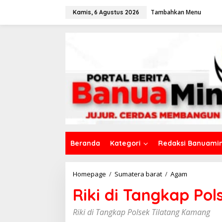
L
Tambahkan Menu
e
Kamis, 6 Agustus 2026
w
a
t
i
k
e
k
o
n
t
e
n
Beranda
Kategori
Redaksi Banuamin
Homepage
/
Sumatera barat
/
Agam
R
i
Riki di Tangkap Po
k
i
d
Riki di Tangkap Polsek Tilatang Kamang
i