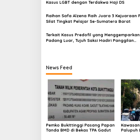
p
Kasus LGBT dengan Terdakwa Haji DS
o
Raihan Safa Alzena Raih Juara 3 Kejuaraan 
s
Silat Tingkat Pelajar Se-Sumatera Barat
Terkait Kasus Predofil yang Menggemparkan
Padang Luar, Tujuh Saksi Hadiri Panggilan
Kejaksaan Pengadilan Negeri Lubuk Basung
News Feed
Pemko Bukittinggi Pasang Papan
Kawasan
Tanda BMD di Bekas TPA Gadut
Palupuh 