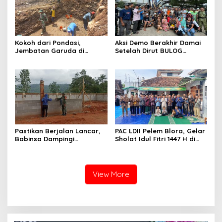
Kokoh dari Pondasi,
Aksi Demo Berakhir Damai
Jembatan Garuda di
Setelah Dirut BULOG
Nglembu Dikebut: Cakar
Pastikan di tahun 2026
Ayam Disiapkan Tahan
Menyerap Tebu Petani
Beban Maksimal
Blora melalui PT GMM
Sesuai Harga Pemerintah
Pastikan Berjalan Lancar,
PAC LDII Pelem Blora, Gelar
Babinsa Dampingi
Sholat Idul Fitri 1447 H di
Pembangunan KDKMP
Halaman Masjid Nur Huda
Mindi
View More