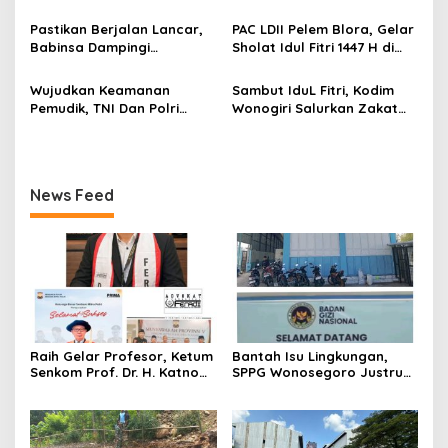
s
Nglembu Dikebut: Cakar
Pastikan di tahun 2026
Ayam Disiapkan Tahan
Menyerap Tebu Petani
Pastikan Berjalan Lancar,
PAC LDII Pelem Blora, Gelar
Beban Maksimal
Blora melalui PT GMM
Babinsa Dampingi
Sholat Idul Fitri 1447 H di
Sesuai Harga Pemerintah
Pembangunan KDKMP
Halaman Masjid Nur Huda
Mindi
Wujudkan Keamanan
Sambut IduL Fitri, Kodim
Pemudik, TNI Dan Polri
Wonogiri Salurkan Zakat
Laksanakan Patroli
Fitra Dan Tali Asih Kepada
Pengamanan Di Terminal
Warga
Angkutan
News Feed
Raih Gelar Profesor, Ketum
Bantah Isu Lingkungan,
Senkom Prof. Dr. H. Katno
SPPG Wonosegoro Justru
Hadi Sampaikan Orasi
Jadi Motor Ekonomi Warga
Ilmiah tentang Paradigma
Boyolali
Baru Pariwisata dan
Ketahanan Ekonomi