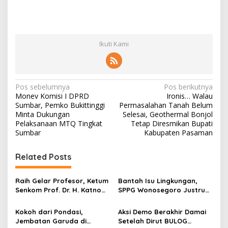
Ikuti Kami
N
Pos sebelumnya
Pos berikutnya
Monev Komisi I DPRD
Ironis… Walau
a
Sumbar, Pemko Bukittinggi
Permasalahan Tanah Belum
v
Minta Dukungan
Selesai, Geothermal Bonjol
Pelaksanaan MTQ Tingkat
Tetap Diresmikan Bupati
i
Sumbar
Kabupaten Pasaman
g
Related Posts
a
s
Raih Gelar Profesor, Ketum
Bantah Isu Lingkungan,
i
Senkom Prof. Dr. H. Katno
SPPG Wonosegoro Justru
p
Hadi Sampaikan Orasi
Jadi Motor Ekonomi Warga
Ilmiah tentang Paradigma
Boyolali
Kokoh dari Pondasi,
Aksi Demo Berakhir Damai
o
Baru Pariwisata dan
Jembatan Garuda di
Setelah Dirut BULOG
Ketahanan Ekonomi