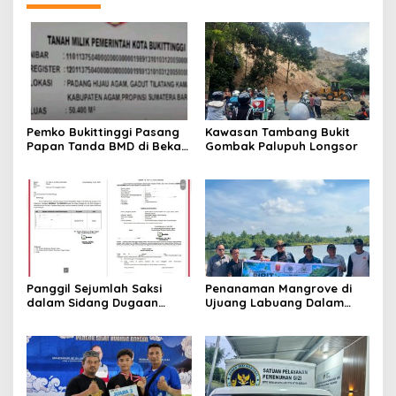
Pemko Bukittinggi Pasang
Kawasan Tambang Bukit
Papan Tanda BMD di Bekas
Gombak Palupuh Longsor
TPA Gadut
Panggil Sejumlah Saksi
Penanaman Mangrove di
dalam Sidang Dugaan
Ujuang Labuang Dalam
Kasus LGBT dengan
Rangka Hari Mangrove
Terdakwa Haji DS
Sedunia