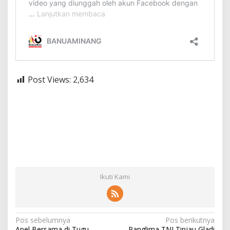
Post Views:
2,634
Ikuti Kami
N
Pos sebelumnya
Pos berikutnya
Apel Bersama di Tugu
Panglima TNI Tinjau Gladi