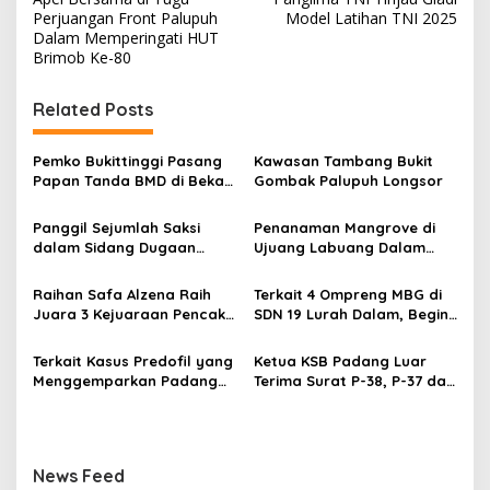
a
Perjuangan Front Palupuh
Model Latihan TNI 2025
v
Dalam Memperingati HUT
Brimob Ke-80
i
g
Related Posts
a
s
Pemko Bukittinggi Pasang
Kawasan Tambang Bukit
Papan Tanda BMD di Bekas
Gombak Palupuh Longsor
i
TPA Gadut
p
Panggil Sejumlah Saksi
Penanaman Mangrove di
dalam Sidang Dugaan
Ujuang Labuang Dalam
o
Kasus LGBT dengan
Rangka Hari Mangrove
s
Terdakwa Haji DS
Sedunia
Raihan Safa Alzena Raih
Terkait 4 Ompreng MBG di
Juara 3 Kejuaraan Pencak
SDN 19 Lurah Dalam, Begini
Silat Tingkat Pelajar Se-
Kronologisnya
Sumatera Barat
Terkait Kasus Predofil yang
Ketua KSB Padang Luar
Menggemparkan Padang
Terima Surat P-38, P-37 dari
Luar, Tujuh Saksi Hadiri
Kejaksaan Negeri Agam
Panggilan Kejaksaan
Pengadilan Negeri Lubuk
Basung
News Feed