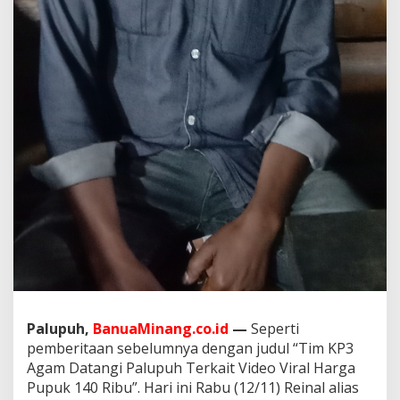
t
H
a
r
g
a
P
u
p
u
k
1
4
0
R
i
b
u
Palupuh,
BanuaMinang.co.id
—
Seperti
pemberitaan sebelumnya dengan judul “Tim KP3
Agam Datangi Palupuh Terkait Video Viral Harga
Pupuk 140 Ribu”. Hari ini Rabu (12/11) Reinal alias