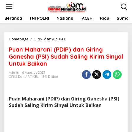
L
e
w
a
Beranda
TNI POLRI
Nasional
ACEH
Riau
Sumate
t
i
k
Homepage
/
OPINI dan ARTIKEL
P
e
u
k
Puan Maharani (PDIP) dan Giring
a
o
n
n
Ganesha (PSI) Sudah Saling Kirim Sinyal
M
t
Untuk Baikan
a
e
h
n
Admin
6 Agustus 2023
a
OPINI Dan ARTIKEL
1891 Dilihat
r
a
n
i
Puan Maharani (PDIP) dan Giring Ganesha (PSI)
(
Sudah Saling Kirim Sinyal Untuk Baikan
P
D
I
P
)