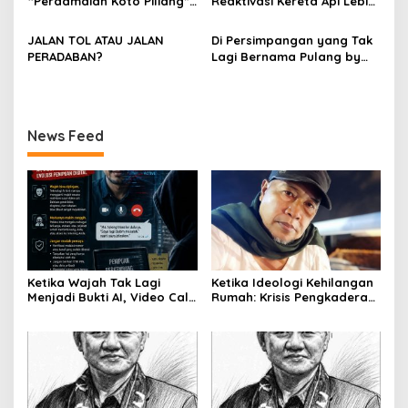
“Perdamaian Koto Piliang”:
Reaktivasi Kereta Api Lebih
PARIS HUTAPEA
Penemuan Situs Medan Nan
Rasional daripada Jalan
Bapaneh di Nagari
Tol yang Membelah Nagari
JALAN TOL ATAU JALAN
Di Persimpangan yang Tak
Simawang
PERADABAN?
Lagi Bernama Pulang by
Bumiara
News Feed
Ketika Wajah Tak Lagi
Ketika Ideologi Kehilangan
Menjadi Bukti AI, Video Call,
Rumah: Krisis Pengkaderan
dan Evolusi Penipuan
dan Matinya Gerakan
Digital Oleh: Ardy Mu’tamar
dalam Bayang-Bayang
Kepemimpinan yang
Kehilangan Arah