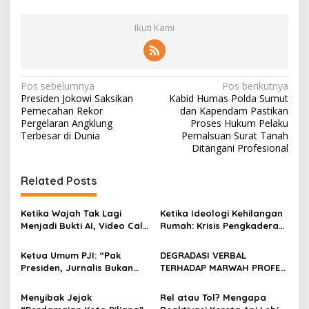
Ikuti Kami
N
Pos sebelumnya
Pos berikutnya
Presiden Jokowi Saksikan
Kabid Humas Polda Sumut
a
Pemecahan Rekor
dan Kapendam Pastikan
v
Pergelaran Angklung
Proses Hukum Pelaku
Terbesar di Dunia
Pemalsuan Surat Tanah
i
Ditangani Profesional
g
Related Posts
a
s
Ketika Wajah Tak Lagi
Ketika Ideologi Kehilangan
i
Menjadi Bukti AI, Video Call,
Rumah: Krisis Pengkaderan
p
dan Evolusi Penipuan
dan Matinya Gerakan
Digital Oleh: Ardy Mu’tamar
dalam Bayang-Bayang
Ketua Umum PJI: “Pak
DEGRADASI VERBAL
o
Kepemimpinan yang
Presiden, Jurnalis Bukan
TERHADAP MARWAH PROFESI
Kehilangan Arah
s
Pengkhianat Bangsa”
JURNALIS DAN MANUVER
ABUSE OF INFLUENCE OLEH
Menyibak Jejak
Rel atau Tol? Mengapa
OKNUM ADVOKAT HOTMAN