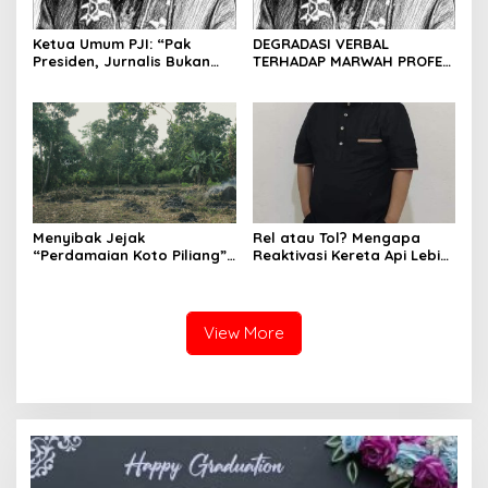
Ketua Umum PJI: “Pak
DEGRADASI VERBAL
Presiden, Jurnalis Bukan
TERHADAP MARWAH PROFESI
Pengkhianat Bangsa”
JURNALIS DAN MANUVER
ABUSE OF INFLUENCE OLEH
OKNUM ADVOKAT HOTMAN
PARIS HUTAPEA
Menyibak Jejak
Rel atau Tol? Mengapa
“Perdamaian Koto Piliang”:
Reaktivasi Kereta Api Lebih
Penemuan Situs Medan Nan
Rasional daripada Jalan
Bapaneh di Nagari
Tol yang Membelah Nagari
Simawang
View More