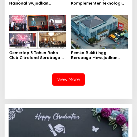
Nasional Wujudkan
Komplementer Teknologi
Indonesia Pusat Kesehatan
Nano Kombinasi NO, Mg
Berbasis Nanoteknologi
dan GNH
Gemerlap 3 Tahun Raho
Pemko Bukittinggi
Club Citraland Surabaya di
Berupaya Mewujudkan
Shangrila Hotel Surabaya
Bukittinggi Bersih
View More