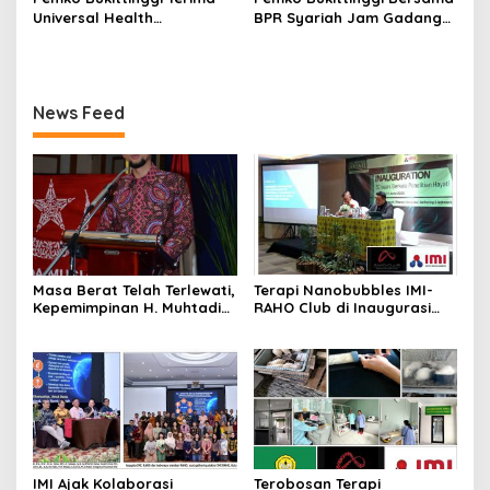
Universal Health
BPR Syariah Jam Gadang
Converage, Bentuk
Kembali Tingkatkan
Keseriusan Pemko
Ekonomi Demi
Terhadap Kesehatan
Kesejahteraan Masyarakat
Warga Kota
News Feed
Masa Berat Telah Terlewati,
Terapi Nanobubbles IMI-
Kepemimpinan H. Muhtadin
RAHO Club di Inaugurasi
Sabili dan Jalan Panjang
ke-30 Berkala Penelitian
Pemuda Muslimin Indonesia
Hayati
(2009–2024)
IMI Ajak Kolaborasi
Terobosan Terapi