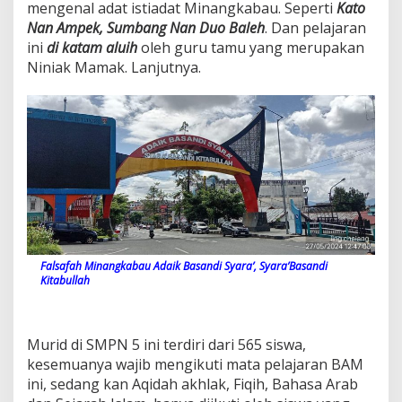
mengenal adat istiadat Minangkabau. Seperti
Kato
Nan Ampek, Sumbang Nan Duo Baleh
. Dan pelajaran
ini
di katam aluih
oleh guru tamu yang merupakan
Niniak Mamak. Lanjutnya.
Falsafah Minangkabau Adaik Basandi Syara’, Syara’Basandi
Kitabullah
Murid di SMPN 5 ini terdiri dari 565 siswa,
kesemuanya wajib mengikuti mata pelajaran BAM
ini, sedang kan Aqidah akhlak, Fiqih, Bahasa Arab