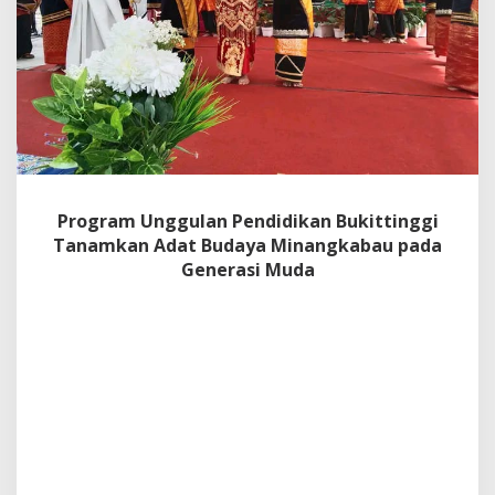
d
i
d
i
k
a
n
B
u
k
i
Program Unggulan Pendidikan Bukittinggi
t
Tanamkan Adat Budaya Minangkabau pada
t
i
Generasi Muda
n
g
g
i
T
a
n
a
m
k
a