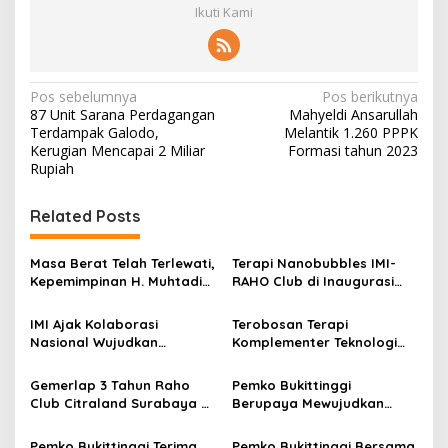
Ikuti Kami
N
Pos sebelumnya
Pos berikutnya
87 Unit Sarana Perdagangan
Mahyeldi Ansarullah
a
Terdampak Galodo,
Melantik 1.260 PPPK
v
Kerugian Mencapai 2 Miliar
Formasi tahun 2023
Rupiah
i
g
Related Posts
a
s
Masa Berat Telah Terlewati,
Terapi Nanobubbles IMI-
Kepemimpinan H. Muhtadin
RAHO Club di Inaugurasi
i
Sabili dan Jalan Panjang
ke-30 Berkala Penelitian
p
Pemuda Muslimin Indonesia
Hayati
IMI Ajak Kolaborasi
Terobosan Terapi
(2009–2024)
Nasional Wujudkan
Komplementer Teknologi
o
Indonesia Pusat Kesehatan
Nano Kombinasi NO, Mg
s
Berbasis Nanoteknologi
dan GNH
Gemerlap 3 Tahun Raho
Pemko Bukittinggi
Club Citraland Surabaya di
Berupaya Mewujudkan
Shangrila Hotel Surabaya
Bukittinggi Bersih
Pemko Bukittinggi Terima
Pemko Bukittinggi Bersama