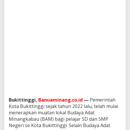
a
G
e
n
e
r
a
s
i
M
u
d
a
Bukittinggi,
Banuaminang.co.id
—
Pemerintah
Kota Bukittinggi sejak tahun 2022 lalu, telah mulai
menerapkan muatan lokal Budaya Adat
Minangkabau (BAM) bagi pelajar SD dan SMP
Negeri se Kota Bukittinggi. Selain Budaya Adat