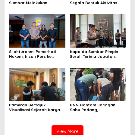
Sumbar Melakukan
Segala Bentuk Aktivitas
Evakuasi Tangani Banjir
Penambangan Tanpa Izin
Padang
(PETI) yang Merusak
Lingkungan dan Merugikan
Negara
Silahturahmi Pemerhati
Kapolda Sumbar Pimpin
Hukum, Insan Pers ke
Serah Terima Jabatan
Mapolda Sumbar, Irjen
Pejabat Utama dan
Djati Wiyoto: Semua Sama
Kapolres Jajaran
Dimata Hukum
Pameran Bertajuk
BNN Hantam Jaringan
Visualisasi Sejarah Karya
Sabu Padang,
Mahasiswa Departemen
Laboratorium Gelap dan
Ilmu Sejarah Unand
Pemodal Berhasil Diungkap
Dipamerkan kepada Publik
View More