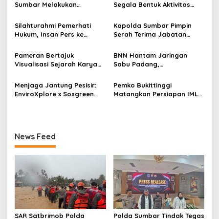
i
Sumbar Melakukan
Segala Bentuk Aktivitas
p
Evakuasi Tangani Banjir
Penambangan Tanpa Izin
Padang
(PETI) yang Merusak
Silahturahmi Pemerhati
Kapolda Sumbar Pimpin
o
Lingkungan dan Merugikan
Hukum, Insan Pers ke
Serah Terima Jabatan
Negara
s
Mapolda Sumbar, Irjen
Pejabat Utama dan
Djati Wiyoto: Semua Sama
Kapolres Jajaran
Pameran Bertajuk
BNN Hantam Jaringan
Dimata Hukum
Visualisasi Sejarah Karya
Sabu Padang,
Mahasiswa Departemen
Laboratorium Gelap dan
Ilmu Sejarah Unand
Pemodal Berhasil Diungkap
Menjaga Jantung Pesisir:
Pemko Bukittinggi
Dipamerkan kepada Publik
EnviroXplore x Sosgreen
Matangkan Persiapan IMLF
Gelar Aksi Beach Clean Up
ke 4, Meriahkan 100 Tahun
dan Penanaman ±800 Bibit
Jam Gadang
Mangrove
News Feed
SAR Satbrimob Polda
Polda Sumbar Tindak Tegas