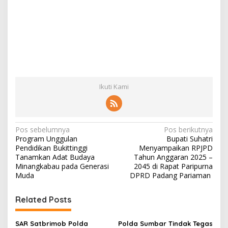
Ikuti Kami
N
Pos sebelumnya
Pos berikutnya
Program Unggulan
Bupati Suhatri
a
Pendidikan Bukittinggi
Menyampaikan RPJPD
v
Tanamkan Adat Budaya
Tahun Anggaran 2025 –
Minangkabau pada Generasi
2045 di Rapat Paripurna
i
Muda
DPRD Padang Pariaman
g
Related Posts
a
s
SAR Satbrimob Polda
Polda Sumbar Tindak Tegas