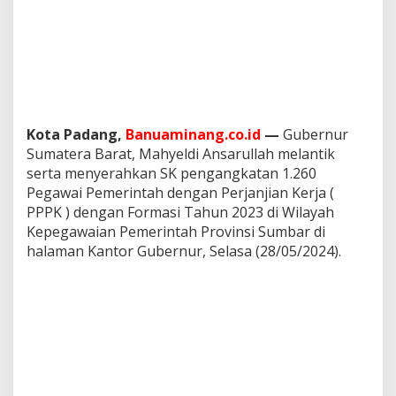
a
h
u
n
2
0
2
3
Kota Padang,
Banuaminang.co.id
—
Gubernur
Sumatera Barat, Mahyeldi Ansarullah melantik
serta menyerahkan SK pengangkatan 1.260
Pegawai Pemerintah dengan Perjanjian Kerja (
PPPK ) dengan Formasi Tahun 2023 di Wilayah
Kepegawaian Pemerintah Provinsi Sumbar di
halaman Kantor Gubernur, Selasa (28/05/2024).