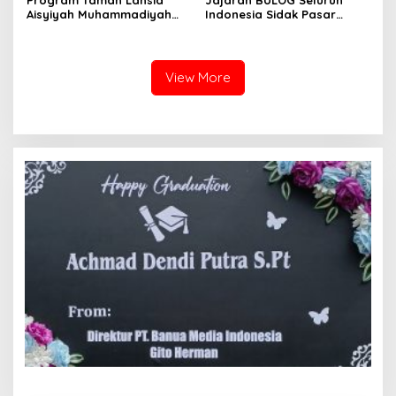
Program Taman Lansia
Jajaran BULOG Seluruh
Aisyiyah Muhammadiyah
Indonesia Sidak Pasar
Mengangkat Tema
Serentak Pastikan Stok dan
Pesantren Lansia
Harga Beras dan Minyakita
Stabil Selama Ramadhan
dan Lebaran 2026
View More