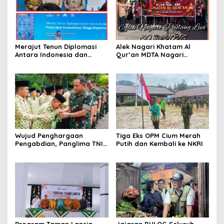
Merajut Tenun Diplomasi
Alek Nagari Khatam Al
Antara Indonesia dan
Qur’an MDTA Nagari
Belanda
Padang Lua
Wujud Penghargaan
Tiga Eks OPM Cium Merah
Pengabdian, Panglima TNI
Putih dan Kembali ke NKRI
Berangkatkan Umroh
Ratusan Prajurit dan ASN
TNI