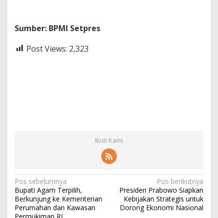
Sumber: BPMI Setpres
Post Views:
2,323
Ikuti Kami
N
Pos sebelumnya
Pos berikutnya
Bupati Agam Terpilih,
Presiden Prabowo Siapkan
a
Berkunjung ke Kementerian
Kebijakan Strategis untuk
v
Perumahan dan Kawasan
Dorong Ekonomi Nasional
Permukiman RI