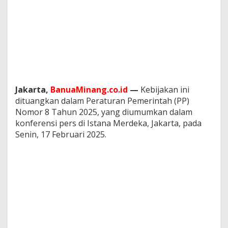
y
i
m
p
a
n
a
n
D
H
Jakarta,
BanuaMinang.co.id
—
Kebijakan ini
E
dituangkan dalam Peraturan Pemerintah (PP)
S
Nomor 8 Tahun 2025, yang diumumkan dalam
D
konferensi pers di Istana Merdeka, Jakarta, pada
A
Senin, 17 Februari 2025.
d
i
D
a
l
a
m
N
e
g
e