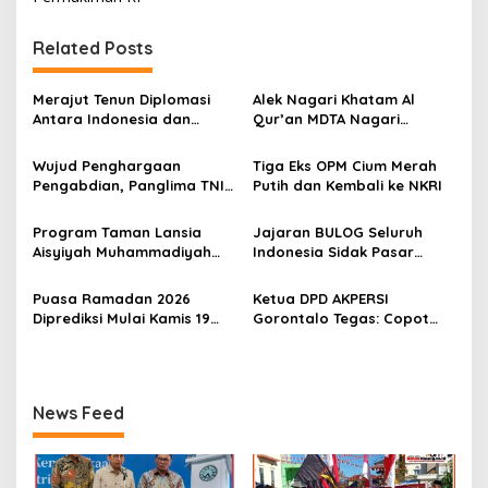
i
g
Related Posts
a
s
Merajut Tenun Diplomasi
Alek Nagari Khatam Al
Antara Indonesia dan
Qur’an MDTA Nagari
i
Belanda
Padang Lua
p
Wujud Penghargaan
Tiga Eks OPM Cium Merah
Pengabdian, Panglima TNI
Putih dan Kembali ke NKRI
o
Berangkatkan Umroh
s
Ratusan Prajurit dan ASN
Program Taman Lansia
Jajaran BULOG Seluruh
TNI
Aisyiyah Muhammadiyah
Indonesia Sidak Pasar
Mengangkat Tema
Serentak Pastikan Stok dan
Pesantren Lansia
Harga Beras dan Minyakita
Puasa Ramadan 2026
Ketua DPD AKPERSI
Stabil Selama Ramadhan
Diprediksi Mulai Kamis 19
Gorontalo Tegas: Copot
dan Lebaran 2026
Februari, Hilal Belum
Kapolres Jika Penertiban
Terlihat
PETI Tebang Pilih
News Feed