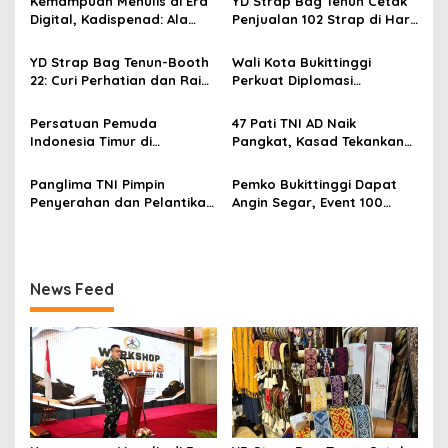
s
Kemampuan Menulis di Era
YD Strap Bag Tenun Cetak
Digital, Kadispenad: Ala
Penjualan 102 Strap di Hari
i
Bisa Karena Biasa
Kedua PERSIT BISA Vol. II
p
2026, Bukti Wastra
YD Strap Bag Tenun-Booth
Wali Kota Bukittinggi
Nusantara Kian Digemari
22: Curi Perhatian dan Raih
Perkuat Diplomasi
o
Antusiasme Pengunjung
Internasional dengan
s
Memandang Wastra
Dubes Belanda dan Jerman
Persatuan Pemuda
47 Pati TNI AD Naik
dengan Citra Nan Anggun
Sukseskan 100 Tahun Jam
Indonesia Timur di
Pangkat, Kasad Tekankan
Gadang
Jabodetabek, Halalbihalal
Kepemimpinan dan
Bertajuk “Torang Samua
Adaptasi
Panglima TNI Pimpin
Pemko Bukittinggi Dapat
Basudara”
Penyerahan dan Pelantikan
Angin Segar, Event 100
Jabatan di Lingkungan TNI
Tahun Jam Gadang Dapat
Dukungan Kementerian
Kebudayaan
News Feed