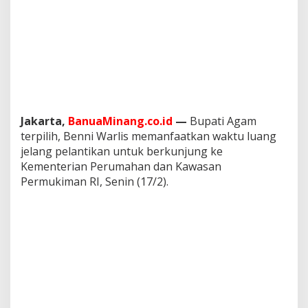
e
r
u
m
a
h
a
n
d
a
Jakarta,
BanuaMinang.co.id
—
Bupati Agam
n
terpilih, Benni Warlis memanfaatkan waktu luang
K
jelang pelantikan untuk berkunjung ke
a
Kementerian Perumahan dan Kawasan
w
Permukiman RI, Senin (17/2).
a
s
a
n
P
e
r
m
u
k
i