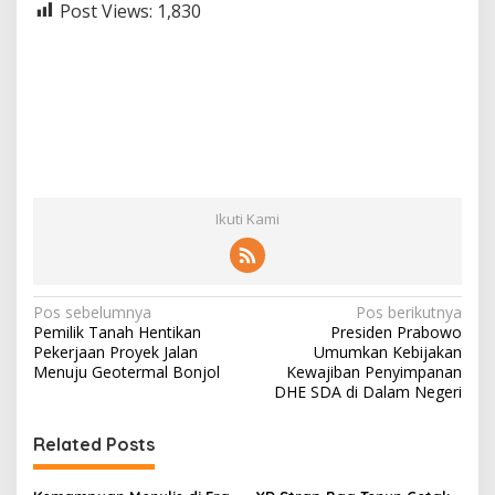
Post Views:
1,830
Ikuti Kami
N
Pos sebelumnya
Pos berikutnya
Pemilik Tanah Hentikan
Presiden Prabowo
a
Pekerjaan Proyek Jalan
Umumkan Kebijakan
v
Menuju Geotermal Bonjol
Kewajiban Penyimpanan
DHE SDA di Dalam Negeri
i
g
Related Posts
a