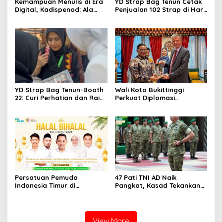
Kemampuan Menulis di Era
YD Strap Bag Tenun Cetak
Digital, Kadispenad: Ala
Penjualan 102 Strap di Hari
Bisa Karena Biasa
Kedua PERSIT BISA Vol. II
2026, Bukti Wastra
Nusantara Kian Digemari
YD Strap Bag Tenun-Booth
Wali Kota Bukittinggi
22: Curi Perhatian dan Raih
Perkuat Diplomasi
Antusiasme Pengunjung
Internasional dengan
Memandang Wastra
Dubes Belanda dan Jerman
dengan Citra Nan Anggun
Sukseskan 100 Tahun Jam
Gadang
Persatuan Pemuda
47 Pati TNI AD Naik
Indonesia Timur di
Pangkat, Kasad Tekankan
Jabodetabek, Halalbihalal
Kepemimpinan dan
Bertajuk “Torang Samua
Adaptasi
Basudara”
View More