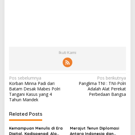
Ikuti Kami
N
Pos sebelumnya
Pos berikutnya
Korban Minna Padi dari
Panglima TNI : TNI-Polri
a
Batam Desak Mabes Polri
Adalah Alat Perekat
v
Tangani Kasus yang 4
Perbedaan Bangsa
Tahun Mandek
i
g
Related Posts
a
s
Kemampuan Menulis di Era
Merajut Tenun Diplomasi
Digital, Kadispenad: Ala
Antara Indonesia dan