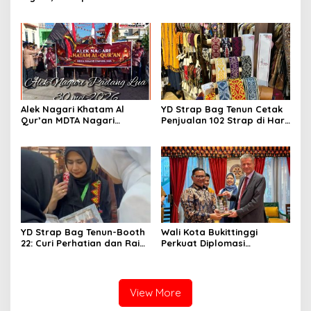
Bisa Karena Biasa
Belanda
Alek Nagari Khatam Al
YD Strap Bag Tenun Cetak
Qur’an MDTA Nagari
Penjualan 102 Strap di Hari
Padang Lua
Kedua PERSIT BISA Vol. II
2026, Bukti Wastra
Nusantara Kian Digemari
YD Strap Bag Tenun-Booth
Wali Kota Bukittinggi
22: Curi Perhatian dan Raih
Perkuat Diplomasi
Antusiasme Pengunjung
Internasional dengan
Memandang Wastra
Dubes Belanda dan Jerman
dengan Citra Nan Anggun
Sukseskan 100 Tahun Jam
Gadang
View More