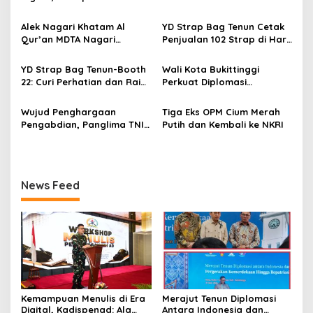
i
Bisa Karena Biasa
Belanda
p
Alek Nagari Khatam Al
YD Strap Bag Tenun Cetak
Qur’an MDTA Nagari
Penjualan 102 Strap di Hari
o
Padang Lua
Kedua PERSIT BISA Vol. II
s
2026, Bukti Wastra
YD Strap Bag Tenun-Booth
Wali Kota Bukittinggi
Nusantara Kian Digemari
22: Curi Perhatian dan Raih
Perkuat Diplomasi
Antusiasme Pengunjung
Internasional dengan
Memandang Wastra
Dubes Belanda dan Jerman
Wujud Penghargaan
Tiga Eks OPM Cium Merah
dengan Citra Nan Anggun
Sukseskan 100 Tahun Jam
Pengabdian, Panglima TNI
Putih dan Kembali ke NKRI
Gadang
Berangkatkan Umroh
Ratusan Prajurit dan ASN
TNI
News Feed
Kemampuan Menulis di Era
Merajut Tenun Diplomasi
Digital, Kadispenad: Ala
Antara Indonesia dan