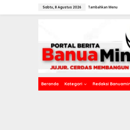
L
Tambahkan Menu
e
Sabtu, 8 Agustus 2026
w
a
t
i
k
e
k
o
n
t
e
n
Beranda
Kategori
Redaksi Banuamin