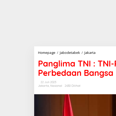
Homepage
/
Jabodetabek
/
Jakarta
P
a
Panglima TNI : TNI-
n
g
Perbedaan Bangsa
l
i
m
22 Juli 2023
a
Jakarta
,
Nasional
2630 Dilihat
T
N
I
:
T
N