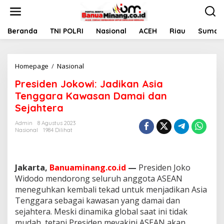
L
e
w
a
Beranda
TNI POLRI
Nasional
ACEH
Riau
Sumate
t
i
k
Homepage
/
Nasional
P
e
r
k
Presiden Jokowi: Jadikan Asia
e
o
s
n
Tenggara Kawasan Damai dan
i
t
Sejahtera
d
e
e
n
Admin
8 Agustus 2023
n
Nasional
1984 Dilihat
J
o
k
o
Jakarta,
Banuaminang.co.id
—
Presiden Joko
w
Widodo mendorong seluruh anggota ASEAN
i
meneguhkan kembali tekad untuk menjadikan Asia
:
Tenggara sebagai kawasan yang damai dan
J
a
sejahtera. Meski dinamika global saat ini tidak
d
mudah, tetapi Presiden meyakini ASEAN akan