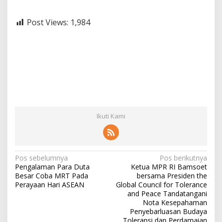
Post Views:
1,984
Ikuti Kami
N
Pos sebelumnya
Pos berikutnya
Pengalaman Para Duta
Ketua MPR RI Bamsoet
a
Besar Coba MRT Pada
bersama Presiden the
v
Perayaan Hari ASEAN
Global Council for Tolerance
and Peace Tandatangani
i
Nota Kesepahaman
Penyebarluasan Budaya
g
Toleransi dan Perdamaian