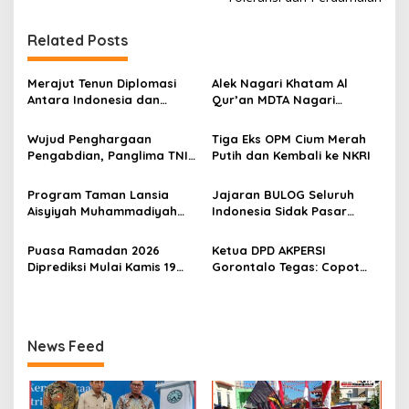
a
s
Related Posts
i
p
Merajut Tenun Diplomasi
Alek Nagari Khatam Al
Antara Indonesia dan
Qur’an MDTA Nagari
o
Belanda
Padang Lua
s
Wujud Penghargaan
Tiga Eks OPM Cium Merah
Pengabdian, Panglima TNI
Putih dan Kembali ke NKRI
Berangkatkan Umroh
Ratusan Prajurit dan ASN
Program Taman Lansia
Jajaran BULOG Seluruh
TNI
Aisyiyah Muhammadiyah
Indonesia Sidak Pasar
Mengangkat Tema
Serentak Pastikan Stok dan
Pesantren Lansia
Harga Beras dan Minyakita
Puasa Ramadan 2026
Ketua DPD AKPERSI
Stabil Selama Ramadhan
Diprediksi Mulai Kamis 19
Gorontalo Tegas: Copot
dan Lebaran 2026
Februari, Hilal Belum
Kapolres Jika Penertiban
Terlihat
PETI Tebang Pilih
News Feed