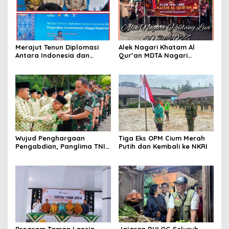
Merajut Tenun Diplomasi
Alek Nagari Khatam Al
Antara Indonesia dan
Qur’an MDTA Nagari
Belanda
Padang Lua
Wujud Penghargaan
Tiga Eks OPM Cium Merah
Pengabdian, Panglima TNI
Putih dan Kembali ke NKRI
Berangkatkan Umroh
Ratusan Prajurit dan ASN
TNI
Program Taman Lansia
Jajaran BULOG Seluruh