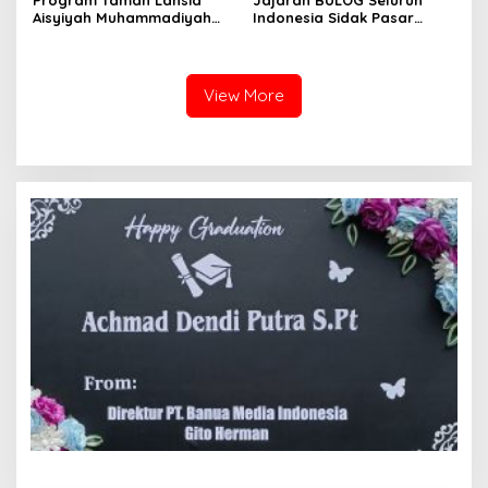
Aisyiyah Muhammadiyah
Indonesia Sidak Pasar
Mengangkat Tema
Serentak Pastikan Stok dan
Pesantren Lansia
Harga Beras dan Minyakita
Stabil Selama Ramadhan
dan Lebaran 2026
View More