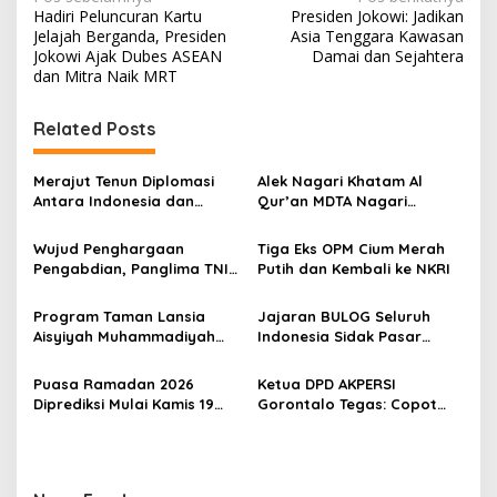
N
Hadiri Peluncuran Kartu
Presiden Jokowi: Jadikan
a
Jelajah Berganda, Presiden
Asia Tenggara Kawasan
v
Jokowi Ajak Dubes ASEAN
Damai dan Sejahtera
dan Mitra Naik MRT
i
g
Related Posts
a
s
Merajut Tenun Diplomasi
Alek Nagari Khatam Al
Antara Indonesia dan
Qur’an MDTA Nagari
i
Belanda
Padang Lua
p
Wujud Penghargaan
Tiga Eks OPM Cium Merah
Pengabdian, Panglima TNI
Putih dan Kembali ke NKRI
o
Berangkatkan Umroh
s
Ratusan Prajurit dan ASN
Program Taman Lansia
Jajaran BULOG Seluruh
TNI
Aisyiyah Muhammadiyah
Indonesia Sidak Pasar
Mengangkat Tema
Serentak Pastikan Stok dan
Pesantren Lansia
Harga Beras dan Minyakita
Puasa Ramadan 2026
Ketua DPD AKPERSI
Stabil Selama Ramadhan
Diprediksi Mulai Kamis 19
Gorontalo Tegas: Copot
dan Lebaran 2026
Februari, Hilal Belum
Kapolres Jika Penertiban
Terlihat
PETI Tebang Pilih