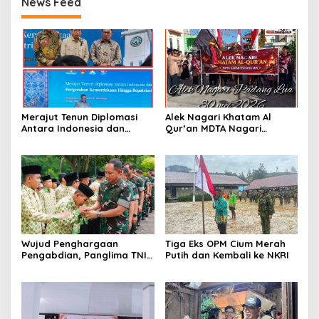
News Feed
Merajut Tenun Diplomasi
Alek Nagari Khatam Al
Antara Indonesia dan
Qur’an MDTA Nagari
Belanda
Padang Lua
Wujud Penghargaan
Tiga Eks OPM Cium Merah
Pengabdian, Panglima TNI
Putih dan Kembali ke NKRI
Berangkatkan Umroh
Ratusan Prajurit dan ASN
TNI