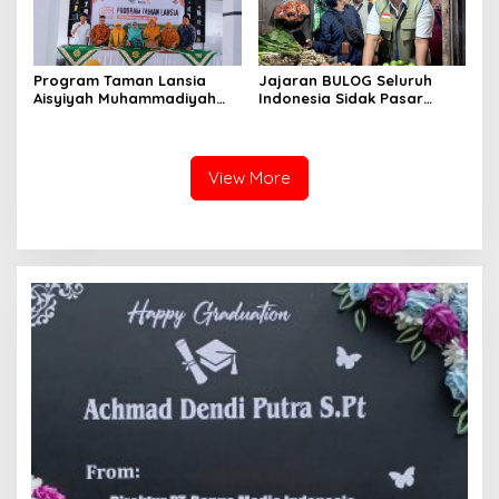
Program Taman Lansia
Jajaran BULOG Seluruh
Aisyiyah Muhammadiyah
Indonesia Sidak Pasar
Mengangkat Tema
Serentak Pastikan Stok dan
Pesantren Lansia
Harga Beras dan Minyakita
Stabil Selama Ramadhan
dan Lebaran 2026
View More