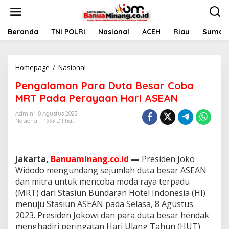
L
e
w
a
Beranda
TNI POLRI
Nasional
ACEH
Riau
Sumate
t
i
k
Homepage
/
Nasional
P
e
e
k
Pengalaman Para Duta Besar Coba
n
o
g
n
MRT Pada Perayaan Hari ASEAN
a
t
l
e
Admin
8 Agustus 2023
Nasional
1993 Dilihat
a
n
m
a
n
Jakarta,
Banuaminang.co.id
—
Presiden Joko
P
a
Widodo mengundang sejumlah duta besar ASEAN
r
dan mitra untuk mencoba moda raya terpadu
a
(MRT) dari Stasiun Bundaran Hotel Indonesia (HI)
D
menuju Stasiun ASEAN pada Selasa, 8 Agustus
u
2023. Presiden Jokowi dan para duta besar hendak
t
a
menghadiri peringatan Hari Ulang Tahun (HUT)