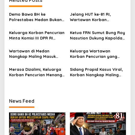
a
s
Demo Bawa BH ke
Jelang HUT ke-81 RI,
Polrestabes Medan Bukan
Wartawan Korban
i
untuk Melecehkan Siapa
Pencurian yang Membantu
p
Pun, Melainkan Simbol Kritik
Polisi Menangkap Pelaku
Keluarga Korban Pencurian
Ketua FRN Sumut Bung Roy
dan Rasa Kecewa
Jadi Tersangka Berharap
Minta Komisi III DPR RI
Nasution Dukung Kapolda
o
Lambatnya Penanganan
Perhatian Presiden
Pantau Penanganan
Sumut dan Kapolrestabes
Pekara di Polrestabes
Prabowo
s
Laporan Dugaan Penipuan
Medan Tangkap Terlapor
Wartawan di Medan
Keluarga Wartawan
Medan
Bermodus Surat
Kasus Dugaan Penipuan
Nangkap Maling Masuk
Korban Pencurian yang
Perdamaian dan Dugaan
dan Fitnah
Penjara dan DPO, Ibu
Jadi Tersangka Merasa
Fitnah Terkait Tuduhan
Bersama Dua Anaknya
Dibohongi Kapolrestabes
Merasa Dizalimi, Keluarga
Sidang Prapid Kasus Viral,
Pemerasan Rp250 Juta
yang Masih Kecil Minta
Medan, Kirim Surat ke
Korban Pencurian Menangis
Korban Nangkap Maling
Tolong Prabowo Subianto
Presiden Prabowo, Komisi
dan Bentangkan Spanduk
Masuk Penjara, Majelis
dan DPR RI
III DPR RI dan Kapolri!
Presiden Prabowo Usai
Hakim Diminta Tindak Tegas
Sidang di Pengadilan
Saksi Putri Mutiara yang
Negeri Medan
Diduga Memberikan
News Feed
Keterangan Tidak Sesuai
Fakta!