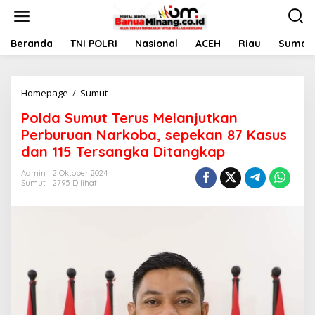
L
e
w
a
Beranda
TNI POLRI
Nasional
ACEH
Riau
Sumate
t
i
k
Homepage
/
Sumut
P
e
o
k
Polda Sumut Terus Melanjutkan
l
o
d
n
Perburuan Narkoba, sepekan 87 Kasus
a
t
dan 115 Tersangka Ditangkap
S
e
u
n
Admin
2 Oktober 2024
m
Sumut
2795 Dilihat
u
t
T
e
r
u
s
M
e
l