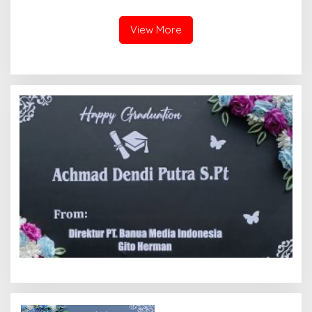
Bersama Dua Anaknya
Dibohongi Kapolrestabes
yang Masih Kecil Minta
Medan, Kirim Surat ke
Tolong Prabowo Subianto
Presiden Prabowo, Komisi
View More
dan DPR RI
III DPR RI dan Kapolri!