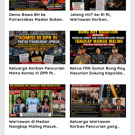
Demo Bawa BH ke
Jelang HUT ke-81 RI,
Polrestabes Medan Bukan
Wartawan Korban
untuk Melecehkan Siapa
Pencurian yang Membantu
Pun, Melainkan Simbol Kritik
Polisi Menangkap Pelaku
dan Rasa Kecewa
Jadi Tersangka Berharap
Lambatnya Penanganan
Perhatian Presiden
Pekara di Polrestabes
Prabowo
Medan
Keluarga Korban Pencurian
Ketua FRN Sumut Bung Roy
Minta Komisi III DPR RI
Nasution Dukung Kapolda
Pantau Penanganan
Sumut dan Kapolrestabes
Laporan Dugaan Penipuan
Medan Tangkap Terlapor
Bermodus Surat
Kasus Dugaan Penipuan
Perdamaian dan Dugaan
dan Fitnah
Fitnah Terkait Tuduhan
Pemerasan Rp250 Juta
Wartawan di Medan
Keluarga Wartawan
Nangkap Maling Masuk
Korban Pencurian yang
Penjara dan DPO, Ibu
Jadi Tersangka Merasa