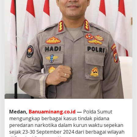
a
n
j
u
t
k
a
n
P
e
r
b
u
r
u
a
n
N
a
r
Medan,
Banuaminang.co.id
—
Polda Sumut
k
mengungkap berbagai kasus tindak pidana
o
b
peredaran narkotika dalam kurun waktu sepekan
a
sejak 23-30 September 2024 dari berbagai wilayah
,