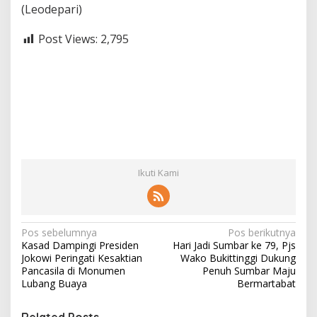
(Leodepari)
Post Views:
2,795
Ikuti Kami
N
Pos sebelumnya
Pos berikutnya
Kasad Dampingi Presiden
Hari Jadi Sumbar ke 79, Pjs
a
Jokowi Peringati Kesaktian
Wako Bukittinggi Dukung
v
Pancasila di Monumen
Penuh Sumbar Maju
Lubang Buaya
Bermartabat
i
g
Related Posts