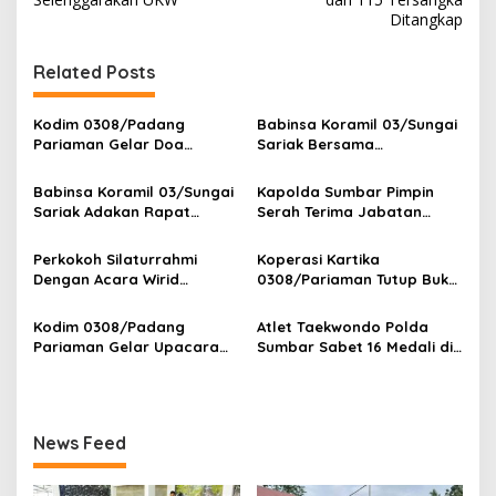
i
Ditangkap
g
Related Posts
a
s
Kodim 0308/Padang
Babinsa Koramil 03/Sungai
i
Pariaman Gelar Doa
Sariak Bersama
p
Bersama Sambut HUT ke-1
Bhabinkamtibmas Polsek
Kodam XX/Tuanku Imam
VII Koto Melaksanakan
Babinsa Koramil 03/Sungai
Kapolda Sumbar Pimpin
o
Bonjol
Seleksi Calon Anggota
Sariak Adakan Rapat
Serah Terima Jabatan
Paskibra Tingkat
s
Pembentukan Panitia HUT
Pejabat Utama dan
Kecamatan VII Koto
RI Ke-81 Kantor Camat VII
Kapolres Jajaran
Perkokoh Silaturrahmi
Koperasi Kartika
Patamuan
Koto Patamuan
Dengan Acara Wirid
0308/Pariaman Tutup Buku
Bulanan Bersama
Tahun 2026 Digelar di
Masyarakat, Danramil
Makodim
Kodim 0308/Padang
Atlet Taekwondo Polda
/Babinsa Koramil
Pariaman Gelar Upacara
Sumbar Sabet 16 Medali di
03/Sungai Sariak
Bendera 17-an, Dandim
Kapolri Cup 2026
Bacakan Amanat Kasad
News Feed