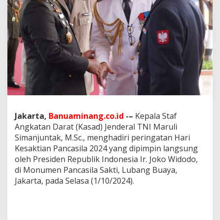
d
e
n
J
o
k
o
w
i
P
e
r
i
Jakarta,
Banuaminang.co.id
-–
Kepala Staf
n
Angkatan Darat (Kasad) Jenderal TNI Maruli
g
Simanjuntak, M.Sc., menghadiri peringatan Hari
a
t
Kesaktian Pancasila 2024 yang dipimpin langsung
i
oleh Presiden Republik Indonesia Ir. Joko Widodo,
K
di Monumen Pancasila Sakti, Lubang Buaya,
e
Jakarta, pada Selasa (1/10/2024).
s
a
k
t
i