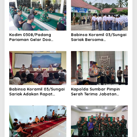
Kodim 0308/Padang
Babinsa Koramil 03/Sungai
Pariaman Gelar Doa
Sariak Bersama
Bersama Sambut HUT ke-1
Bhabinkamtibmas Polsek
Kodam XX/Tuanku Imam
VII Koto Melaksanakan
Bonjol
Seleksi Calon Anggota
Paskibra Tingkat
Kecamatan VII Koto
Patamuan
Babinsa Koramil 03/Sungai
Kapolda Sumbar Pimpin
Sariak Adakan Rapat
Serah Terima Jabatan
Pembentukan Panitia HUT
Pejabat Utama dan
RI Ke-81 Kantor Camat VII
Kapolres Jajaran
Koto Patamuan