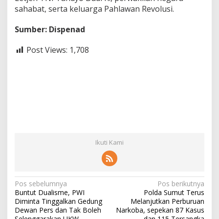
sahabat, serta keluarga Pahlawan Revolusi.
Sumber: Dispenad
Post Views:
1,708
Ikuti Kami
N
Pos sebelumnya
Pos berikutnya
Buntut Dualisme, PWI
Polda Sumut Terus
a
Diminta Tinggalkan Gedung
Melanjutkan Perburuan
v
Dewan Pers dan Tak Boleh
Narkoba, sepekan 87 Kasus
Selenggarakan UKW
dan 115 Tersangka