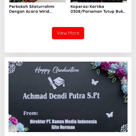
Perkokoh Silaturrahmi
Koperasi Kartika
Dengan Acara Wirid
0308/Pariaman Tutup Buku
Bulanan Bersama
Tahun 2026 Digelar di
Masyarakat, Danramil
Makodim
/Babinsa Koramil
03/Sungai Sariak
View More