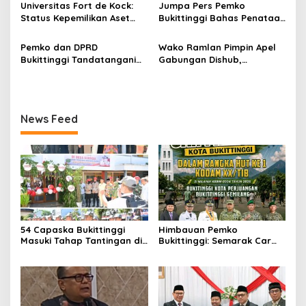
s
Perekonomian Masyarakat
2026-2027, Wako Ramlan
Universitas Fort de Kock:
Jumpa Pers Pemko
Jam Gadang?
Beri Apresiasi
Status Kepemilikan Aset
Bukittinggi Bahas Penataan
Tanah yang Sah Adalah
Kota hingga Polemik Lahan
Milik Yayasan Berdasarkan
Kampus UFDK
Pemko dan DPRD
Wako Ramlan Pimpin Apel
Putusan Mahkamah Agung
Bukittinggi Tandatangani
Gabungan Dishub,
Nomor 2108/K/Pdt/2022
Nota Kesepakatan
Tekankan Pelayanan dan
Perubahan KUA-PPAS APBD
Persiapan Angkutan Gratis
2026
Pelajar
News Feed
54 Capaska Bukittinggi
Himbauan Pemko
Masuki Tahap Tantingan di
Bukittinggi: Semarak Car
Desa Bahagia
Free Day dalam Rangka
HUT ke I Komando Daerah
Militer (KODAM) XX/Tuanku
Imam Bonjol