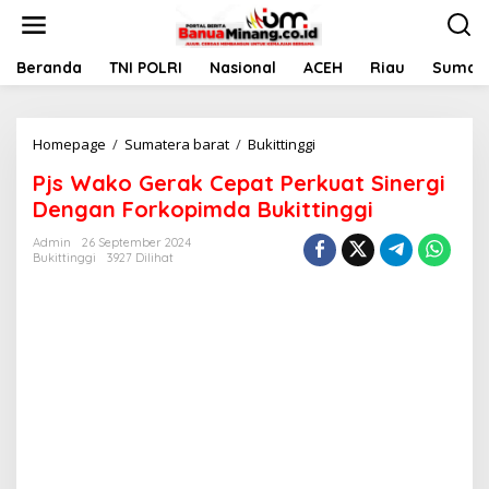
L
e
w
a
Beranda
TNI POLRI
Nasional
ACEH
Riau
Sumate
t
i
k
Homepage
/
Sumatera barat
/
Bukittinggi
P
e
j
k
Pjs Wako Gerak Cepat Perkuat Sinergi
s
o
W
n
Dengan Forkopimda Bukittinggi
a
t
k
e
Admin
26 September 2024
Bukittinggi
3927 Dilihat
o
n
G
e
r
a
k
C
e
p
a
t
P