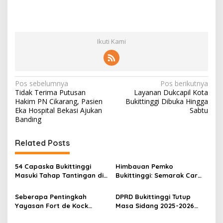
Ikuti Kami
N
Pos sebelumnya
Pos berikutnya
Tidak Terima Putusan
Layanan Dukcapil Kota
a
Hakim PN Cikarang, Pasien
Bukittinggi Dibuka Hingga
v
Eka Hospital Bekasi Ajukan
Sabtu
Banding
i
g
Related Posts
a
s
54 Capaska Bukittinggi
Himbauan Pemko
Masuki Tahap Tantingan di
Bukittinggi: Semarak Car
i
Desa Bahagia
Free Day dalam Rangka
p
HUT ke I Komando Daerah
Seberapa Pentingkah
DPRD Bukittinggi Tutup
Militer (KODAM) XX/Tuanku
Yayasan Fort de Kock
Masa Sidang 2025-2026
o
Imam Bonjol
Mendongkrak
Dan Buka Masa Sidang