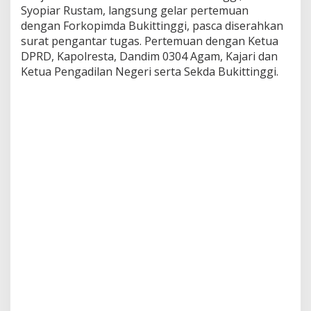
i
Syopiar Rustam, langsung gelar pertemuan
m
dengan Forkopimda Bukittinggi, pasca diserahkan
d
surat pengantar tugas. Pertemuan dengan Ketua
a
DPRD, Kapolresta, Dandim 0304 Agam, Kajari dan
B
u
Ketua Pengadilan Negeri serta Sekda Bukittinggi.
k
i
t
t
i
n
g
g
i