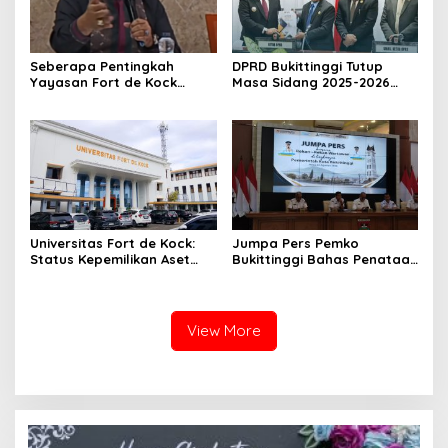
Seberapa Pentingkah
DPRD Bukittinggi Tutup
Yayasan Fort de Kock
Masa Sidang 2025-2026
Mendongkrak
Dan Buka Masa Sidang
Perekonomian Masyarakat
2026-2027, Wako Ramlan
Jam Gadang?
Beri Apresiasi
Universitas Fort de Kock:
Jumpa Pers Pemko
Status Kepemilikan Aset
Bukittinggi Bahas Penataan
Tanah yang Sah Adalah
Kota hingga Polemik Lahan
Milik Yayasan Berdasarkan
Kampus UFDK
Putusan Mahkamah Agung
Nomor 2108/K/Pdt/2022
View More