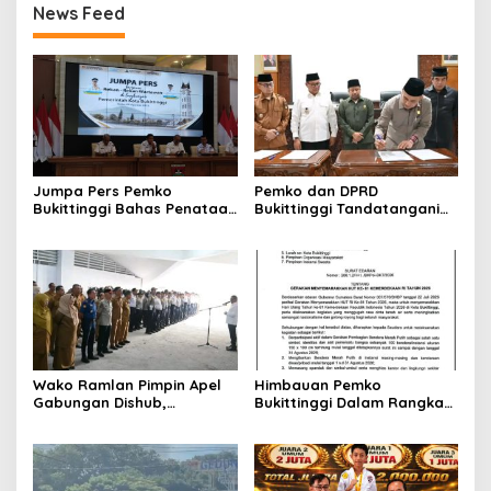
News Feed
Jumpa Pers Pemko
Pemko dan DPRD
Bukittinggi Bahas Penataan
Bukittinggi Tandatangani
Kota hingga Polemik Lahan
Nota Kesepakatan
Kampus UFDK
Perubahan KUA-PPAS APBD
2026
Wako Ramlan Pimpin Apel
Himbauan Pemko
Gabungan Dishub,
Bukittinggi Dalam Rangka
Tekankan Pelayanan dan
Menyemarakkan Hari Ulang
Persiapan Angkutan Gratis
Tahun ke-81 Kemerdekaan
Pelajar
Republik Indonesia