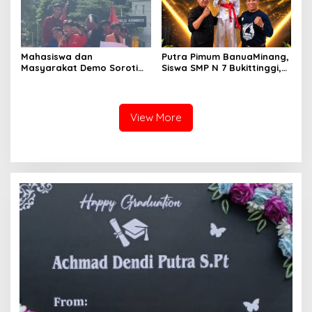
Mahasiswa dan
Putra Pimum BanuaMinang,
Masyarakat Demo Soroti
Siswa SMP N 7 Bukittinggi,
Dugaan Kekerasan Satpol
Raih Medali Emas Kelas
PP, GMNI Bukittinggi
Festival Komite Pemula
Kecewa Wali Kota dan
Berat 40 Kg dalam
DPRD Tak Hadir Temui
Kejuaraan Karate Jam
View More
Massa Aksi
Gadang Inkanas Bukittinggi