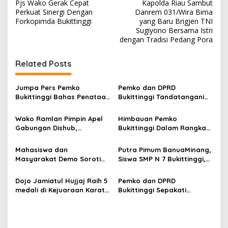
Pjs Wako Gerak Cepat
Kapolda Riau Sambut
a
Perkuat Sinergi Dengan
Danrem 031/Wira Bima
v
Forkopimda Bukittinggi
yang Baru Brigjen TNI
Sugiyono Bersama Istri
i
dengan Tradisi Pedang Pora
g
Related Posts
a
s
Jumpa Pers Pemko
Pemko dan DPRD
i
Bukittinggi Bahas Penataan
Bukittinggi Tandatangani
p
Kota hingga Polemik Lahan
Nota Kesepakatan
Kampus UFDK
Perubahan KUA-PPAS APBD
Wako Ramlan Pimpin Apel
Himbauan Pemko
o
2026
Gabungan Dishub,
Bukittinggi Dalam Rangka
s
Tekankan Pelayanan dan
Menyemarakkan Hari Ulang
Persiapan Angkutan Gratis
Tahun ke-81 Kemerdekaan
Mahasiswa dan
Putra Pimum BanuaMinang,
Pelajar
Republik Indonesia
Masyarakat Demo Soroti
Siswa SMP N 7 Bukittinggi,
Dugaan Kekerasan Satpol
Raih Medali Emas Kelas
PP, GMNI Bukittinggi
Festival Komite Pemula
Dojo Jamiatul Hujjaj Raih 5
Pemko dan DPRD
Kecewa Wali Kota dan
Berat 40 Kg dalam
medali di Kejuaraan Karate
Bukittinggi Sepakati
DPRD Tak Hadir Temui
Kejuaraan Karate Jam
Jam Gadang Inkanas Se-
Perubahan Perda Pajak
Massa Aksi
Gadang Inkanas Bukittinggi
Sumatra Barat 2026
dan Retribusi Daerah