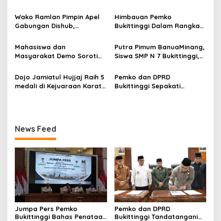
i
Kota hingga Polemik Lahan
Nota Kesepakatan
p
Kampus UFDK
Perubahan KUA-PPAS APBD
Wako Ramlan Pimpin Apel
Himbauan Pemko
2026
Gabungan Dishub,
Bukittinggi Dalam Rangka
o
Tekankan Pelayanan dan
Menyemarakkan Hari Ulang
s
Persiapan Angkutan Gratis
Tahun ke-81 Kemerdekaan
Mahasiswa dan
Putra Pimum BanuaMinang,
Pelajar
Republik Indonesia
Masyarakat Demo Soroti
Siswa SMP N 7 Bukittinggi,
Dugaan Kekerasan Satpol
Raih Medali Emas Kelas
PP, GMNI Bukittinggi
Festival Komite Pemula
Dojo Jamiatul Hujjaj Raih 5
Pemko dan DPRD
Kecewa Wali Kota dan
Berat 40 Kg dalam
medali di Kejuaraan Karate
Bukittinggi Sepakati
DPRD Tak Hadir Temui
Kejuaraan Karate Jam
Jam Gadang Inkanas Se-
Perubahan Perda Pajak
Massa Aksi
Gadang Inkanas Bukittinggi
Sumatra Barat 2026
dan Retribusi Daerah
News Feed
Jumpa Pers Pemko
Pemko dan DPRD
Bukittinggi Bahas Penataan
Bukittinggi Tandatangani