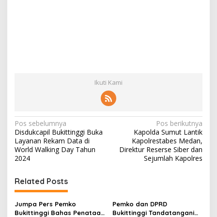
Ikuti Kami
N
Pos sebelumnya
Pos berikutnya
Disdukcapil Bukittinggi Buka
Kapolda Sumut Lantik
a
Layanan Rekam Data di
Kapolrestabes Medan,
v
World Walking Day Tahun
Direktur Reserse Siber dan
2024
Sejumlah Kapolres
i
g
Related Posts
a
s
Jumpa Pers Pemko
Pemko dan DPRD
Bukittinggi Bahas Penataan
Bukittinggi Tandatangani