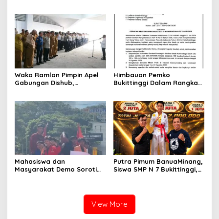
Kota hingga Polemik Lahan
Nota Kesepakatan
Kampus UFDK
Perubahan KUA-PPAS APBD
2026
Wako Ramlan Pimpin Apel
Himbauan Pemko
Gabungan Dishub,
Bukittinggi Dalam Rangka
Tekankan Pelayanan dan
Menyemarakkan Hari Ulang
Persiapan Angkutan Gratis
Tahun ke-81 Kemerdekaan
Pelajar
Republik Indonesia
Mahasiswa dan
Putra Pimum BanuaMinang,
Masyarakat Demo Soroti
Siswa SMP N 7 Bukittinggi,
Dugaan Kekerasan Satpol
Raih Medali Emas Kelas
PP, GMNI Bukittinggi
Festival Komite Pemula
Kecewa Wali Kota dan
Berat 40 Kg dalam
DPRD Tak Hadir Temui
Kejuaraan Karate Jam
View More
Massa Aksi
Gadang Inkanas Bukittinggi