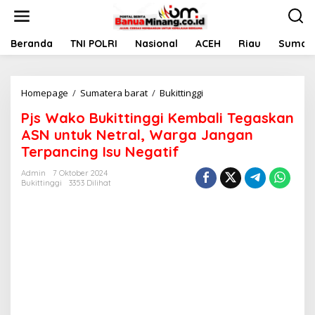
L
e
w
a
Beranda
TNI POLRI
Nasional
ACEH
Riau
Sumate
t
i
k
Homepage
/
Sumatera barat
/
Bukittinggi
P
e
j
k
Pjs Wako Bukittinggi Kembali Tegaskan
s
o
W
n
ASN untuk Netral, Warga Jangan
a
t
Terpancing Isu Negatif
k
e
o
n
Admin
7 Oktober 2024
B
Bukittinggi
3353 Dilihat
u
k
i
t
t
i
n
g
g
i