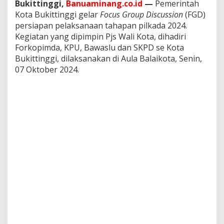
Bukittinggi,
Banuaminang.co.id
—
Pemerintah
t
Kota Bukittinggi gelar
Focus Group Discussion
(FGD)
r
a
persiapan pelaksanaan tahapan pilkada 2024.
l
Kegiatan yang dipimpin Pjs Wali Kota, dihadiri
,
Forkopimda, KPU, Bawaslu dan SKPD se Kota
W
Bukittinggi, dilaksanakan di Aula Balaikota, Senin,
a
r
07 Oktober 2024.
g
a
J
a
n
g
a
n
T
e
r
p
a
n
c
i
n