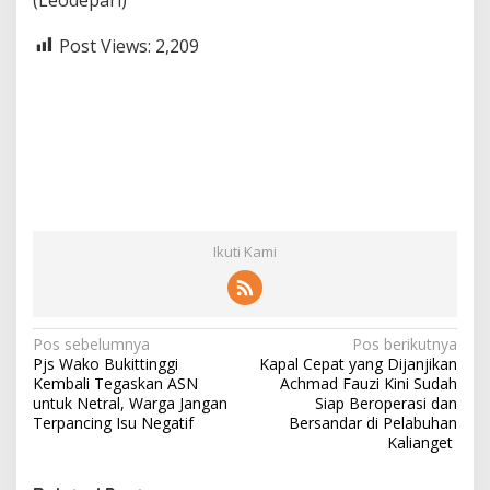
Post Views:
2,209
Ikuti Kami
N
Pos sebelumnya
Pos berikutnya
Pjs Wako Bukittinggi
Kapal Cepat yang Dijanjikan
a
Kembali Tegaskan ASN
Achmad Fauzi Kini Sudah
v
untuk Netral, Warga Jangan
Siap Beroperasi dan
Terpancing Isu Negatif
Bersandar di Pelabuhan
i
Kalianget
g