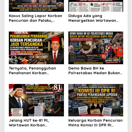
Kasus Saling Lapor Korban
Diduga Ada yang
Pencurian dan Pelaku,
Menargetkan Wartawan
Ketua DPW FRN Sumut Roy
Leo Sembiring Jadi
Nasution Minta
Tersangka dan Dpo Karena
Kapolrestabes Medan
Membantu Polisi
Tempuh Restorative Justice
Menangkap Maling di Toko
agar Konflik Tak Berlarut-
Usaha Keluarganya
larut
Ternyata, Penangguhan
Demo Bawa BH ke
Penahanan Korban
Polrestabes Medan Bukan
Pencurian Jadi Tersangka
untuk Melecehkan Siapa
di Polrestabes Medan
Pun, Melainkan Simbol Kritik
Setelah Membantu Polisi
dan Rasa Kecewa
Menangkap Maling Atas
Lambatnya Penanganan
Atensi Ketua Komisi III DPR
Pekara di Polrestabes
RI Bapak Habiburokhman
Medan
Jelang HUT ke-81 RI,
Keluarga Korban Pencurian
Wartawan Korban
Minta Komisi III DPR RI
Pencurian yang Membantu
Pantau Penanganan