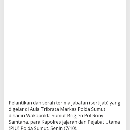
K
a
p
o
l
r
e
s
Pelantikan dan serah terima jabatan (sertijab) yang
digelar di Aula Tribrata Markas Polda Sumut
dihadiri Wakapolda Sumut Brigjen Pol Rony
Samtana, para Kapolres jajaran dan Pejabat Utama
(PJU) Polda Sumut, Senin (7/10).