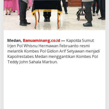
K
a
p
o
l
r
e
s
t
Medan,
Banuaminang.co.id
—
Kapolda Sumut
a
Irjen Pol Whisnu Hermawan Februanto resmi
b
e
melantik Kombes Pol Gidion Arif Setyawan menjadi
s
Kapolrestabes Medan menggantikan Kombes Pol
M
Teddy John Sahala Marbun.
e
d
a
n
,
D
i
r
e
k
t