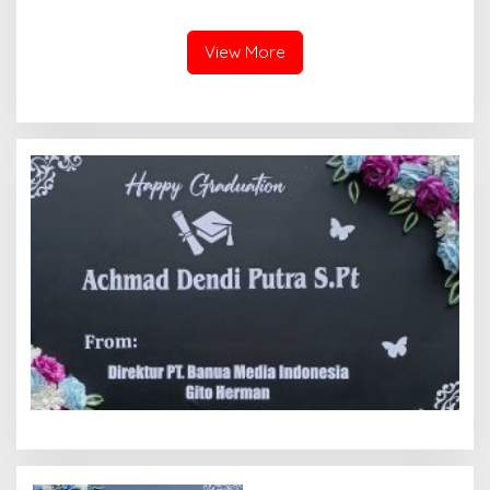
Polisi Menangkap Pelaku
Laporan Dugaan Penipuan
Jadi Tersangka Berharap
Bermodus Surat
Perhatian Presiden
Perdamaian dan Dugaan
View More
Prabowo
Fitnah Terkait Tuduhan
Pemerasan Rp250 Juta