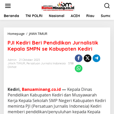
L
e
w
a
Beranda
TNI POLRI
Nasional
ACEH
Riau
Sumate
t
i
k
Homepage
/
JAWA TIMUR
P
e
J
k
PJI Kediri Beri Pendidikan Jurnalistik
I
o
K
n
Kepala SMPN se Kabupaten Kediri
e
t
d
e
Admin
21 Oktober 2023
i
n
JAWA TIMUR
,
Persatuan Jurnalis Indonesia
3788
r
Dilihat
i
B
e
r
i
Kediri,
Banuaminang.co.id
—
Kepala Dinas
P
Pendidikan Kabupaten Kediri dan Musyawarah
e
Kerja Kepala Sekolah SMP Negeri Kabupaten Kediri
n
meminta PJI (Persatuan Jurnalis Indonesia) Kediri
d
memberi pendidikan/penyuluhan kepada Kepala
i