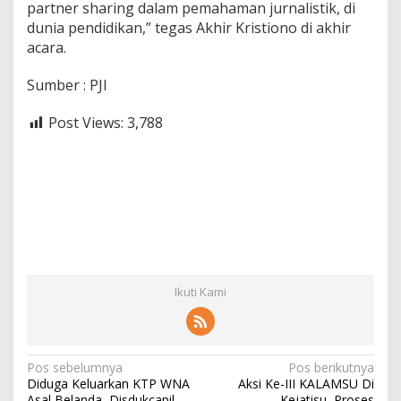
partner sharing dalam pemahaman jurnalistik, di
dunia pendidikan,” tegas Akhir Kristiono di akhir
acara.
Sumber : PJI
Post Views:
3,788
Ikuti Kami
N
Pos sebelumnya
Pos berikutnya
Diduga Keluarkan KTP WNA
Aksi Ke-III KALAMSU Di
a
Asal Belanda, Disdukcapil
Kejatisu, Proses