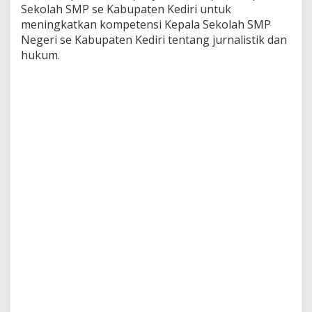
d
Sekolah SMP se Kabupaten Kediri untuk
i
meningkatkan kompetensi Kepala Sekolah SMP
k
Negeri se Kabupaten Kediri tentang jurnalistik dan
a
hukum.
n
J
u
r
n
a
l
i
s
t
i
k
K
e
p
a
l
a
S
M
P