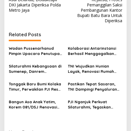
v
DKI Jakarta Diperiksa Polda
Pemanggilan Saksi
Metro Jaya
Pembangunan Kantor
i
Bupati Batu Bara Untuk
Diperiksa
g
a
Related Posts
s
i
Wadan Pussenarhanud
Kolaborasi Antarinstansi
p
Pimpin Upacara Penutupan
Berhasil Menggagalkan
Diklat Bela Negara SPPI
Upaya Ekspor Ilegal Sekitar
o
KDKMP Tahun 2026 di
3,4 Ton Merkuri Cair
Silaturahmi Kebangsaan di
TNI Wujudkan Hunian
Pusdikarhanud
s
Sumenep, Danrem
Layak, Renovasi Rumah
084/Bhaskara Jaya Ajak
Warga Terus Dikebut
Semua Elemen Bersatu
Tonggak Baru Bumi Kolaka
Pastikan Tepat Sasaran,
Bangun Madura
Timur, Perwakilan PJI Resmi
TNI Dampingi Penyaluran
Ditetapkan
Pupuk bagi Petani
Bangun Asa Anak Yatim,
PJI Nganjuk Perkuat
Korem 081/DSJ Renovasi
Silaturahmi, Tegaskan
Panti Asuhan Kanzul Huda
Peran Pers