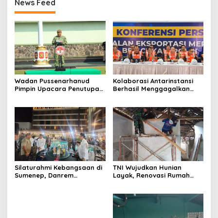
News Feed
Wadan Pussenarhanud
Kolaborasi Antarinstansi
Pimpin Upacara Penutupan
Berhasil Menggagalkan
Diklat Bela Negara SPPI
Upaya Ekspor Ilegal Sekitar
KDKMP Tahun 2026 di
3,4 Ton Merkuri Cair
Pusdikarhanud
Silaturahmi Kebangsaan di
TNI Wujudkan Hunian
Sumenep, Danrem
Layak, Renovasi Rumah
084/Bhaskara Jaya Ajak
Warga Terus Dikebut
Semua Elemen Bersatu
Bangun Madura