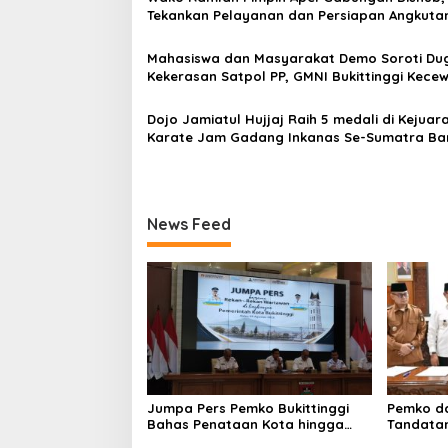
p
Tekankan Pelayanan dan Persiapan Angkuta
Gratis Pelajar
o
Mahasiswa dan Masyarakat Demo Soroti Du
s
Kekerasan Satpol PP, GMNI Bukittinggi Kecew
Kota dan DPRD Tak Hadir Temui Massa Aksi
Dojo Jamiatul Hujjaj Raih 5 medali di Kejuar
Karate Jam Gadang Inkanas Se-Sumatra Ba
2026
News Feed
Jumpa Pers Pemko Bukittinggi
Pemko da
Bahas Penataan Kota hingga
Tandata
Polemik Lahan Kampus UFDK
Perubaha