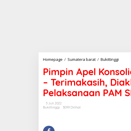
Homepage
/
Sumatera barat
/
Bukittinggi
P
i
Pimpin Apel Konsoli
m
p
– Terimakasih, Dia
i
n
Pelaksanaan PAM S
A
p
e
3 Juli 2022
l
Bukittinggi
3099 Dilihat
K
o
n
s