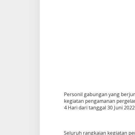
a
J
a
b
a
t
a
n
S
a
y
a
P
e
l
a
k
Personil gabungan yang berju
s
kegiatan pengamanan pergela
a
n
4 Hari dari tanggal 30 Juni 2022
a
a
n
P
Seluruh rangkaian kegiatan p
A