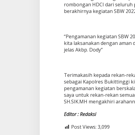
rombongan HDCI dari seluruh 
M
S
berakhirnya kegiatan SBW 2022
B
W
B
e
“Pengamanan kegiatan SBW 2022
r
j
kita laksanakan dengan aman da
a
jelas Akbp. Dody”
l
a
n
L
Terimakasih kepada rekan-reka
a
n
sebagai Kapolres Bukittinggi k
c
pengamanan kegiatan berskala 
a
saya untuk rekan-rekan semua
r
SH.SIK.MH mengakhiri arahann
Editor : Redaksi
Post Views:
3,099