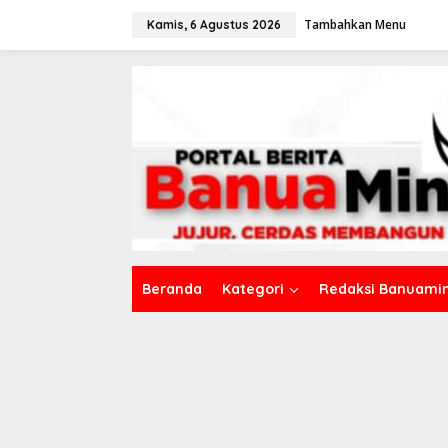
L
Tambahkan Menu
e
Kamis, 6 Agustus 2026
w
a
t
i
k
e
k
o
n
t
e
n
Beranda
Kategori
Redaksi Banuamin