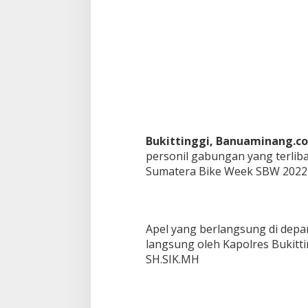
g
i
-
T
e
r
i
m
a
k
a
Bukittinggi, Banuaminang.co
s
personil gabungan yang terli
i
h
Sumatera Bike Week SBW 2022 
,
D
i
a
Apel yang berlangsung di depa
k
h
langsung oleh Kapolres Bukitt
i
SH.SIK.MH
r
M
a
s