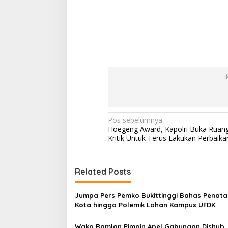
I
N
Pos sebelumnya
Hoegeng Award, Kapolri Buka Ruan
a
Kritik Untuk Terus Lakukan Perbaika
v
i
Related Posts
g
a
Jumpa Pers Pemko Bukittinggi Bahas Penat
s
Kota hingga Polemik Lahan Kampus UFDK
i
Wako Ramlan Pimpin Apel Gabungan Dishub,