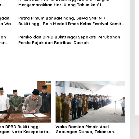
n
Menyemarakkan Hari Ulang Tahun ke-81
Kemerdekaan Republik Indonesia
gaan
Putra Pimum BanuaMinang, Siswa SMP N 7
a Wali
Bukittinggi, Raih Medali Emas Kelas Festival Komite
Pemula Berat 40 Kg dalam Kejuaraan Karate Jam
Gadang Inkanas Bukittinggi
aan
Pemko dan DPRD Bukittinggi Sepakati Perubahan
rat
Perda Pajak dan Retribusi Daerah
n DPRD Bukittinggi
Wako Ramlan Pimpin Apel
ngani Nota Kesepakatan
Gabungan Dishub, Tekankan
n KUA-PPAS APBD 2026
Pelayanan dan Persiapan