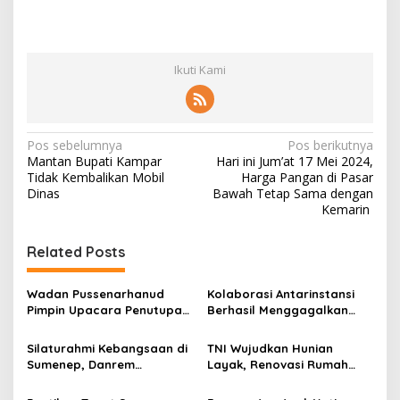
Ikuti Kami
N
Pos sebelumnya
Pos berikutnya
Mantan Bupati Kampar
Hari ini Jum’at 17 Mei 2024,
a
Tidak Kembalikan Mobil
Harga Pangan di Pasar
v
Dinas
Bawah Tetap Sama dengan
Kemarin
i
g
Related Posts
a
s
Wadan Pussenarhanud
Kolaborasi Antarinstansi
Pimpin Upacara Penutupan
Berhasil Menggagalkan
i
Diklat Bela Negara SPPI
Upaya Ekspor Ilegal Sekitar
p
KDKMP Tahun 2026 di
3,4 Ton Merkuri Cair
Silaturahmi Kebangsaan di
TNI Wujudkan Hunian
Pusdikarhanud
Sumenep, Danrem
Layak, Renovasi Rumah
o
084/Bhaskara Jaya Ajak
Warga Terus Dikebut
s
Semua Elemen Bersatu