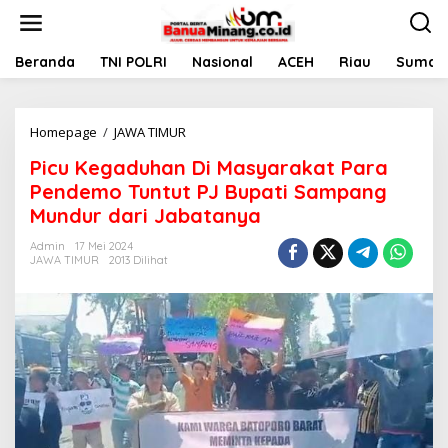
L
e
w
a
Beranda
TNI POLRI
Nasional
ACEH
Riau
Sumate
t
i
k
Homepage
/
JAWA TIMUR
P
e
i
k
Picu Kegaduhan Di Masyarakat Para
c
o
u
n
Pendemo Tuntut PJ Bupati Sampang
K
t
Mundur dari Jabatanya
e
e
g
n
Admin
17 Mei 2024
a
JAWA TIMUR
2013 Dilihat
d
u
h
a
n
D
i
M
a
s