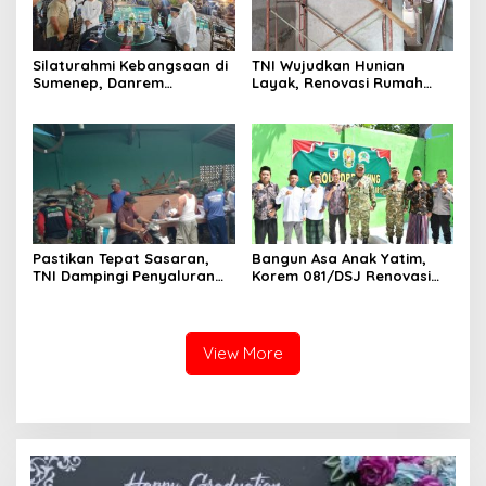
Silaturahmi Kebangsaan di
TNI Wujudkan Hunian
Sumenep, Danrem
Layak, Renovasi Rumah
084/Bhaskara Jaya Ajak
Warga Terus Dikebut
Semua Elemen Bersatu
Bangun Madura
Pastikan Tepat Sasaran,
Bangun Asa Anak Yatim,
TNI Dampingi Penyaluran
Korem 081/DSJ Renovasi
Pupuk bagi Petani
Panti Asuhan Kanzul Huda
View More