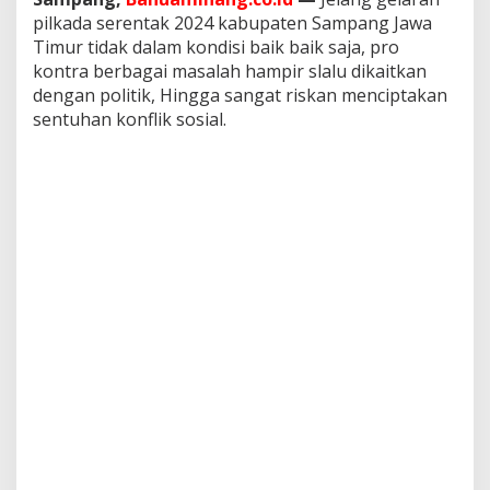
J
pilkada serentak 2024 kabupaten Sampang Jawa
B
Timur tidak dalam kondisi baik baik saja, pro
u
kontra berbagai masalah hampir slalu dikaitkan
p
a
dengan politik, Hingga sangat riskan menciptakan
t
sentuhan konflik sosial.
i
S
a
m
p
a
n
g
M
u
n
d
u
r
d
a
r
i
J