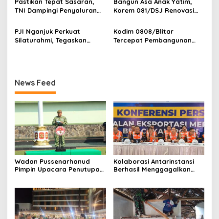
Pastikan Tepat Sasaran,
Bangun Asa Anak Yatim,
Bangun Madura
TNI Dampingi Penyaluran
Korem 081/DSJ Renovasi
Pupuk bagi Petani
Panti Asuhan Kanzul Huda
PJI Nganjuk Perkuat
Kodim 0808/Blitar
Silaturahmi, Tegaskan
Tercepat Pembangunan
Peran Pers
Koperasi Merah Putih di
Seluruh Indonesia
News Feed
Wadan Pussenarhanud
Kolaborasi Antarinstansi
Pimpin Upacara Penutupan
Berhasil Menggagalkan
Diklat Bela Negara SPPI
Upaya Ekspor Ilegal Sekitar
KDKMP Tahun 2026 di
3,4 Ton Merkuri Cair
Pusdikarhanud