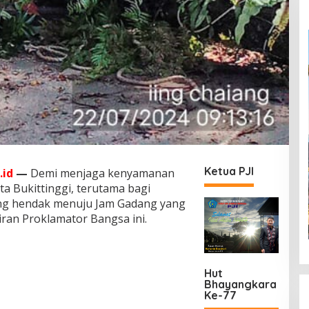
Ketua PJI
.id
—
Demi menjaga kenyamanan
a Bukittinggi, terutama bagi
ng hendak menuju Jam Gadang yang
ran Proklamator Bangsa ini.
Hut
Bhayangkara
Ke-77