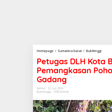
Homepage
/
Sumatera barat
/
Bukittinggi
P
e
Petugas DLH Kota B
t
u
Pemangkasan Pohon
g
a
Gadang
s
D
L
Admin
22 Juli 2024
H
Bukittinggi
3730 Dilihat
K
o
t
a