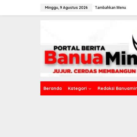
L
Tambahkan Menu
e
Minggu, 9 Agustus 2026
w
a
t
i
k
e
k
o
n
t
e
n
Beranda
Kategori
Redaksi Banuamin