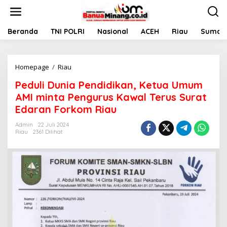
L
e
w
a
Beranda
TNI POLRI
Nasional
ACEH
Riau
Sumate
t
i
k
Homepage
/
Riau
P
e
e
k
Peduli Dunia Pendidikan, Ketua Umum
d
o
u
n
AMI minta Pengurus Kawal Terus Surat
l
t
Edaran Forkom Riau
i
e
D
n
Admin
22 Juli 2024
u
Riau
2361 Dilihat
n
i
a
P
e
n
d
i
d
i