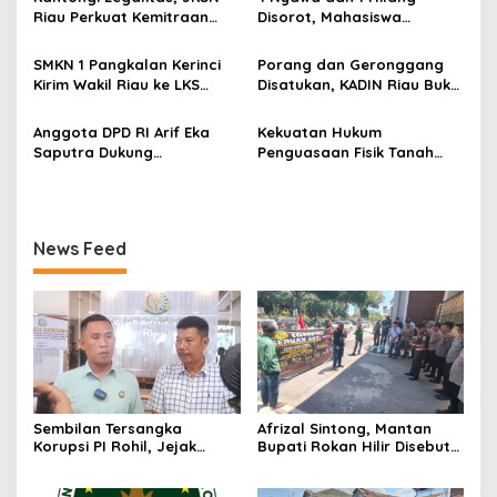
o
Desak Usut Dividen Rp331,7
Riau Perkuat Kemitraan
Disorot, Mahasiswa
Miliar
s
dengan Kesbangpol Demi
Siapkan Aksi Jilid II di
Ketahanan Bangsa
Pelindo
SMKN 1 Pangkalan Kerinci
Porang dan Geronggang
Kirim Wakil Riau ke LKS
Disatukan, KADIN Riau Buka
Nasional 2026
Jalan Ekonomi Baru
Bengkalis
Anggota DPD RI Arif Eka
Kekuatan Hukum
Saputra Dukung
Penguasaan Fisik Tanah
Pelaksanaan TEDxMAN Two
Kembali Menjadi Sorotan
Pekanbaru Youth
Tajam di Marpoyan Damai
News Feed
Sembilan Tersangka
Afrizal Sintong, Mantan
Korupsi PI Rohil, Jejak
Bupati Rokan Hilir Disebut
Rp9,2 Miliar ke Eks Bupati
di Persidangan, Putusan
Masih Didalami
Diterima Kejati, GMPR