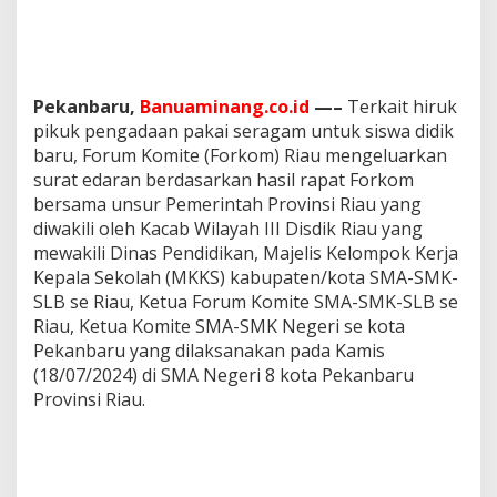
F
o
r
k
o
Pekanbaru,
Banuaminang.co.id
—–
Terkait hiruk
m
pikuk pengadaan pakai seragam untuk siswa didik
R
i
baru, Forum Komite (Forkom) Riau mengeluarkan
a
surat edaran berdasarkan hasil rapat Forkom
u
bersama unsur Pemerintah Provinsi Riau yang
diwakili oleh Kacab Wilayah III Disdik Riau yang
mewakili Dinas Pendidikan, Majelis Kelompok Kerja
Kepala Sekolah (MKKS) kabupaten/kota SMA-SMK-
SLB se Riau, Ketua Forum Komite SMA-SMK-SLB se
Riau, Ketua Komite SMA-SMK Negeri se kota
Pekanbaru yang dilaksanakan pada Kamis
(18/07/2024) di SMA Negeri 8 kota Pekanbaru
Provinsi Riau.