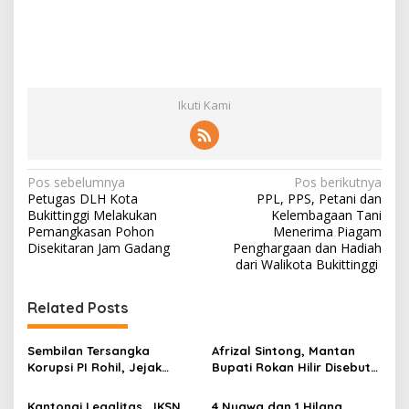
Ikuti Kami
N
Pos sebelumnya
Pos berikutnya
Petugas DLH Kota
PPL, PPS, Petani dan
a
Bukittinggi Melakukan
Kelembagaan Tani
v
Pemangkasan Pohon
Menerima Piagam
Disekitaran Jam Gadang
Penghargaan dan Hadiah
i
dari Walikota Bukittinggi
g
Related Posts
a
s
Sembilan Tersangka
Afrizal Sintong, Mantan
i
Korupsi PI Rohil, Jejak
Bupati Rokan Hilir Disebut
p
Rp9,2 Miliar ke Eks Bupati
di Persidangan, Putusan
Masih Didalami
Diterima Kejati, GMPR
Kantongi Legalitas, JKSN
4 Nyawa dan 1 Hilang