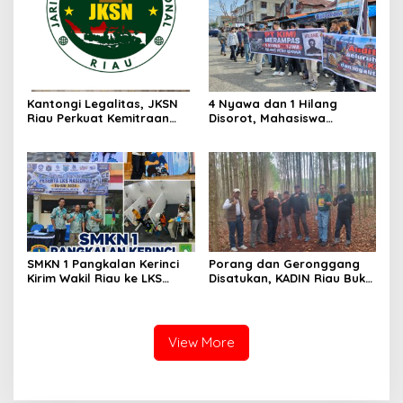
Desak Usut Dividen Rp331,7
Miliar
Kantongi Legalitas, JKSN
4 Nyawa dan 1 Hilang
Riau Perkuat Kemitraan
Disorot, Mahasiswa
dengan Kesbangpol Demi
Siapkan Aksi Jilid II di
Ketahanan Bangsa
Pelindo
SMKN 1 Pangkalan Kerinci
Porang dan Geronggang
Kirim Wakil Riau ke LKS
Disatukan, KADIN Riau Buka
Nasional 2026
Jalan Ekonomi Baru
Bengkalis
View More