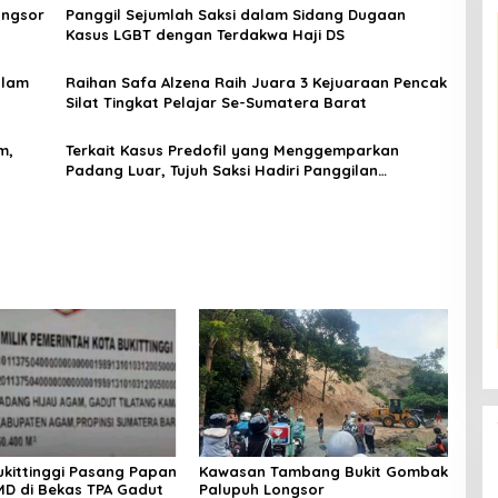
ongsor
Panggil Sejumlah Saksi dalam Sidang Dugaan
Kasus LGBT dengan Terdakwa Haji DS
alam
Raihan Safa Alzena Raih Juara 3 Kejuaraan Pencak
Silat Tingkat Pelajar Se-Sumatera Barat
m,
Terkait Kasus Predofil yang Menggemparkan
Padang Luar, Tujuh Saksi Hadiri Panggilan
Kejaksaan Pengadilan Negeri Lubuk Basung
kittinggi Pasang Papan
Kawasan Tambang Bukit Gombak
D di Bekas TPA Gadut
Palupuh Longsor