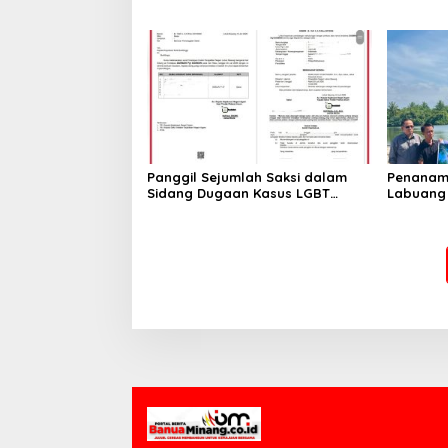
Sumbar Jadi Pusat Ekosistem
Halal Nasional
Panggil Sejumlah Saksi dalam
Penanam
Sidang Dugaan Kasus LGBT
Labuang
dengan Terdakwa Haji DS
Mangrov