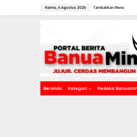
L
Tambahkan Menu
e
Kamis, 6 Agustus 2026
w
a
t
i
k
e
k
o
n
t
e
n
Beranda
Kategori
Redaksi Banuamin