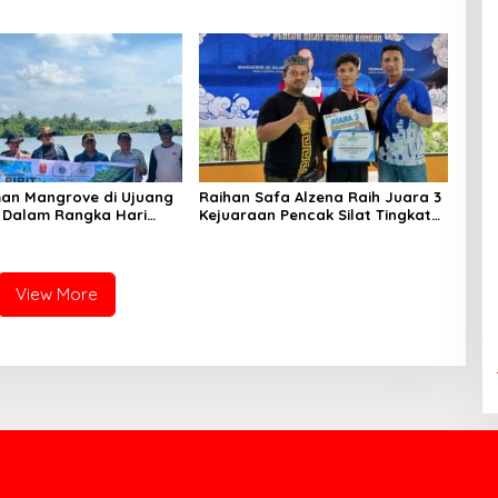
an Mangrove di Ujuang
Raihan Safa Alzena Raih Juara 3
 Dalam Rangka Hari
Kejuaraan Pencak Silat Tingkat
e Sedunia
Pelajar Se-Sumatera Barat
View More