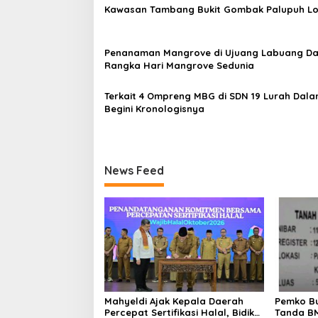
i
Kawasan Tambang Bukit Gombak Palupuh L
p
o
Penanaman Mangrove di Ujuang Labuang D
s
Rangka Hari Mangrove Sedunia
Terkait 4 Ompreng MBG di SDN 19 Lurah Dala
Begini Kronologisnya
News Feed
Mahyeldi Ajak Kepala Daerah
Pemko Bu
Percepat Sertifikasi Halal, Bidik
Tanda BM