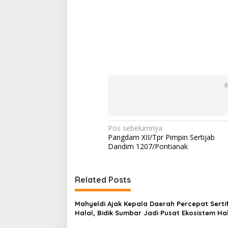
I
N
Pos sebelumnya
Pangdam XII/Tpr Pimpin Sertijab
a
Dandim 1207/Pontianak
v
i
Related Posts
g
a
Mahyeldi Ajak Kepala Daerah Percepat Sertif
s
Halal, Bidik Sumbar Jadi Pusat Ekosistem Ha
Nasional