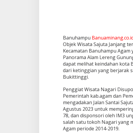
n
g
S
i
n
g
g
Banuhampu
Banuaminang.co.i
a
Objek Wisata Sajuta Janjang te
l
Kecamatan Banuhampu Agam y
a
n
Panorama Alam Lereng Gunung S
g
dapat melihat keindahan kota 
2
dari ketinggian yang berjarak s
0
Bukittinggi.
2
3
Penggiat Wisata Nagari Disupo
Pemerintah kab.agam dan Peme
mengadakan Jalan Santai Sajut
Agustus 2023 untuk mempering
78, dan disponsori oleh IM3 u
salah satu tokoh Nagari yang
Agam periode 2014-2019.