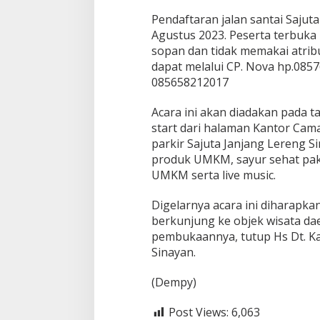
Pendaftaran jalan santai Sajut
Agustus 2023. Peserta terbuk
sopan dan tidak memakai atrib
dapat melalui CP. Nova hp.085
085658212017
Acara ini akan diadakan pada t
start dari halaman Kantor Cam
parkir Sajuta Janjang Lereng S
produk UMKM, sayur sehat paka
UMKM serta live music.
Digelarnya acara ini diharapk
berkunjung ke objek wisata dae
pembukaannya, tutup Hs Dt. K
Sinayan.
(Dempy)
Post Views:
6,063