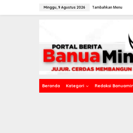
L
Tambahkan Menu
e
Minggu, 9 Agustus 2026
w
a
t
i
k
e
k
o
n
t
e
n
Beranda
Kategori
Redaksi Banuamin