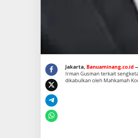
a
n
S
u
a
r
a
U
l
a
n
g
Jakarta,
Banuaminang.co.id
D
Irman Gusman terkait sengketa
P
dikabulkan oleh Mahkamah Kons
D
R
I