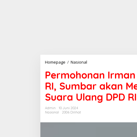
Homepage
/
Nasional
P
e
Permohonan Irman
r
m
RI, Sumbar akan 
o
h
Suara Ulang DPD RI
o
n
a
Admin
10 Juni 2024
n
Nasional
2006 Dilihat
I
r
m
a