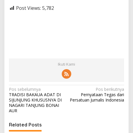
Post Views:
5,782
Ikuti Kami
N
Pos sebelumnya
Pos berikutnya
TRADISI BAKAUA ADAT DI
Pernyataan Tegas dari
a
SIJUNJUNG KHUSUSNYA DI
Persatuan Jurnalis Indonesia
v
NAGARI TANJUNG BONAI
AUR
i
g
Related Posts
a