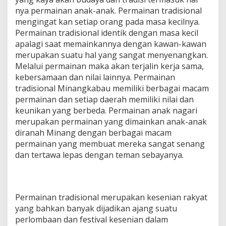
nya permainan anak-anak. Permainan tradisional
mengingat kan setiap orang pada masa kecilnya.
Permainan tradisional identik dengan masa kecil
apalagi saat memainkannya dengan kawan-kawan
merupakan suatu hal yang sangat menyenangkan.
Melalui permainan maka akan terjalin kerja sama,
kebersamaan dan nilai lainnya. Permainan
tradisional Minangkabau memiliki berbagai macam
permainan dan setiap daerah memiliki nilai dan
keunikan yang berbeda. Permainan anak nagari
merupakan permainan yang dimainkan anak-anak
diranah Minang dengan berbagai macam
permainan yang membuat mereka sangat senang
dan tertawa lepas dengan teman sebayanya.
Permainan tradisional merupakan kesenian rakyat
yang bahkan banyak dijadikan ajang suatu
perlombaan dan festival kesenian dalam