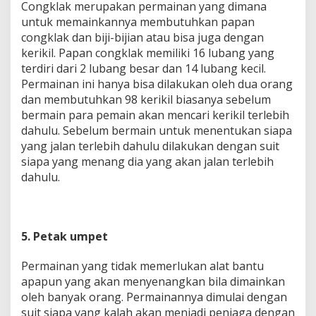
Congklak merupakan permainan yang dimana
untuk memainkannya membutuhkan papan
congklak dan biji-bijian atau bisa juga dengan
kerikil. Papan congklak memiliki 16 lubang yang
terdiri dari 2 lubang besar dan 14 lubang kecil.
Permainan ini hanya bisa dilakukan oleh dua orang
dan membutuhkan 98 kerikil biasanya sebelum
bermain para pemain akan mencari kerikil terlebih
dahulu. Sebelum bermain untuk menentukan siapa
yang jalan terlebih dahulu dilakukan dengan suit
siapa yang menang dia yang akan jalan terlebih
dahulu.
5. Petak umpet
Permainan yang tidak memerlukan alat bantu
apapun yang akan menyenangkan bila dimainkan
oleh banyak orang. Permainannya dimulai dengan
suit siapa yang kalah akan menjadi penjaga dengan