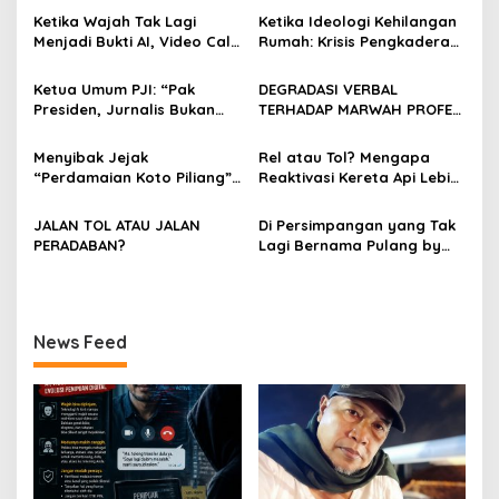
s
Ketika Wajah Tak Lagi
Ketika Ideologi Kehilangan
Menjadi Bukti AI, Video Call,
Rumah: Krisis Pengkaderan
i
dan Evolusi Penipuan
dan Matinya Gerakan
p
Digital Oleh: Ardy Mu’tamar
dalam Bayang-Bayang
Ketua Umum PJI: “Pak
DEGRADASI VERBAL
Kepemimpinan yang
Presiden, Jurnalis Bukan
TERHADAP MARWAH PROFESI
o
Kehilangan Arah
Pengkhianat Bangsa”
JURNALIS DAN MANUVER
s
ABUSE OF INFLUENCE OLEH
Menyibak Jejak
Rel atau Tol? Mengapa
OKNUM ADVOKAT HOTMAN
“Perdamaian Koto Piliang”:
Reaktivasi Kereta Api Lebih
PARIS HUTAPEA
Penemuan Situs Medan Nan
Rasional daripada Jalan
Bapaneh di Nagari
Tol yang Membelah Nagari
JALAN TOL ATAU JALAN
Di Persimpangan yang Tak
Simawang
PERADABAN?
Lagi Bernama Pulang by
Bumiara
News Feed