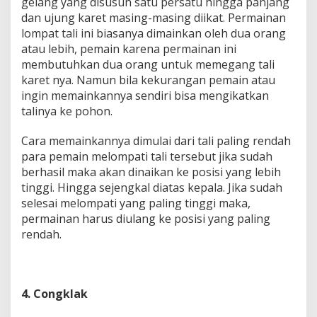
gelang yang disusun satu persatu hingga panjang
dan ujung karet masing-masing diikat. Permainan
lompat tali ini biasanya dimainkan oleh dua orang
atau lebih, pemain karena permainan ini
membutuhkan dua orang untuk memegang tali
karet nya. Namun bila kekurangan pemain atau
ingin memainkannya sendiri bisa mengikatkan
talinya ke pohon.
Cara memainkannya dimulai dari tali paling rendah
para pemain melompati tali tersebut jika sudah
berhasil maka akan dinaikan ke posisi yang lebih
tinggi. Hingga sejengkal diatas kepala. Jika sudah
selesai melompati yang paling tinggi maka,
permainan harus diulang ke posisi yang paling
rendah.
4. Congklak