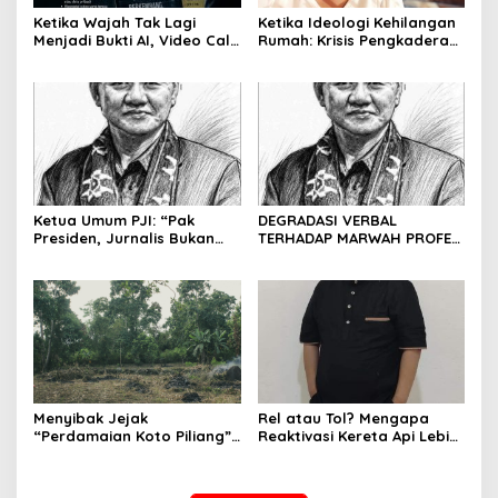
Ketika Wajah Tak Lagi
Ketika Ideologi Kehilangan
Menjadi Bukti AI, Video Call,
Rumah: Krisis Pengkaderan
dan Evolusi Penipuan
dan Matinya Gerakan
Digital Oleh: Ardy Mu’tamar
dalam Bayang-Bayang
Kepemimpinan yang
Kehilangan Arah
Ketua Umum PJI: “Pak
DEGRADASI VERBAL
Presiden, Jurnalis Bukan
TERHADAP MARWAH PROFESI
Pengkhianat Bangsa”
JURNALIS DAN MANUVER
ABUSE OF INFLUENCE OLEH
OKNUM ADVOKAT HOTMAN
PARIS HUTAPEA
Menyibak Jejak
Rel atau Tol? Mengapa
“Perdamaian Koto Piliang”:
Reaktivasi Kereta Api Lebih
Penemuan Situs Medan Nan
Rasional daripada Jalan
Bapaneh di Nagari
Tol yang Membelah Nagari
Simawang