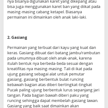
nya bisanya digunakan karet yang dikepang atau
bisa juga menggunakan karet ban yang diikat pada
masing-masing cabang ketapel. Biasanya
permainan ini dimainkan oleh anak laki-laki.
2. Gasiang
Permainan yang terbuat dari kayu yang kuat dan
keras. Gasiang dibuat dari batang jambu/rambutan
pada umumnya dibuat oleh anak-anak, karena
itulah bentuk nya berbeda-beda sesuai dengan
kreatifitas nya masing-masing. Tali di ikat pada
ujung gasiang sebagai alat untuk pemutar
gasiang, gasiang berbentuk bulat runcing
kebawah bagian atas diberi bertingkat-tingkat
Pucak paling ujung berbentuk lurus sepanjang jari
tangan. Pada bagian bawah diberi paku yang
runcing sehingga dapat membelah gasiang lawan.
Gasiang yang baik saat dimainkan akan