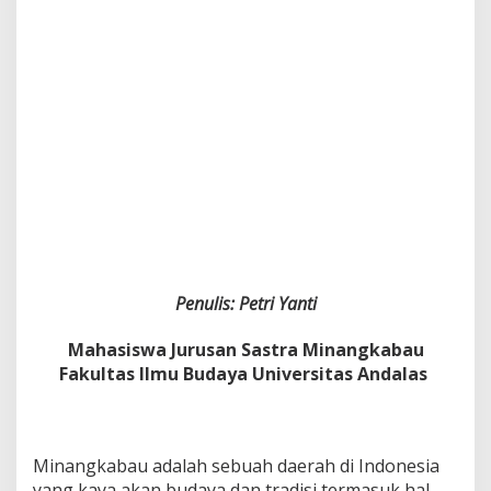
Penulis: Petri Yanti
Mahasiswa Jurusan Sastra Minangkabau
Fakultas Ilmu Budaya Universitas Andalas
Minangkabau adalah sebuah daerah di Indonesia
yang kaya akan budaya dan tradisi termasuk hal