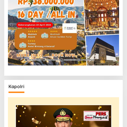
Kapolri