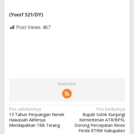
(Yonif 521/DY)
Post Views:
467
Ikuti Kami
N
Pos sebelumnya
Pos berikutnya
13 Tahun Perjuangan Nenek
Bupati Solok Kunjungi
a
Hawasiah Akhirnya
Kementerian ATR/BPN,
v
Mendapatkan Titik Terang
Dorong Percepatan Revisi
Perda RTRW Kabupaten