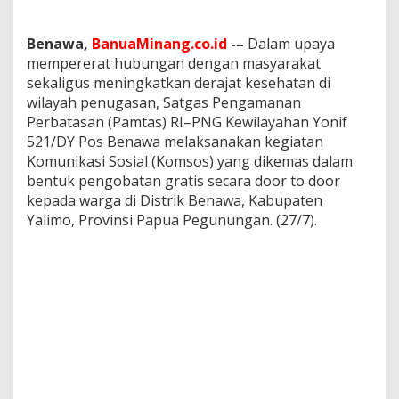
l
a
r
Benawa,
BanuaMinang.co.id
-–
Dalam upaya
P
mempererat hubungan dengan masyarakat
e
sekaligus meningkatkan derajat kesehatan di
n
wilayah penugasan, Satgas Pengamanan
g
Perbatasan (Pamtas) RI–PNG Kewilayahan Yonif
o
b
521/DY Pos Benawa melaksanakan kegiatan
a
Komunikasi Sosial (Komsos) yang dikemas dalam
t
bentuk pengobatan gratis secara door to door
a
kepada warga di Distrik Benawa, Kabupaten
n
G
Yalimo, Provinsi Papua Pegunungan. (27/7).
r
a
t
i
s
d
i
D
i
s
t