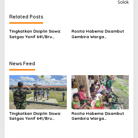
i
Solok
g
Related Posts
a
s
Tingkatkan Disiplin Siswa:
Rosita Habema Disambut
i
Satgas Yonif 641/Bru
Gembira Warga
p
Ajarkan Tata Cara Baris
Sagapusatu
Berbaris Di SMP Negri 1
o
Wamena
s
News Feed
Tingkatkan Disiplin Siswa:
Rosita Habema Disambut
Satgas Yonif 641/Bru
Gembira Warga
Ajarkan Tata Cara Baris
Sagapusatu
Berbaris Di SMP Negri 1
Wamena