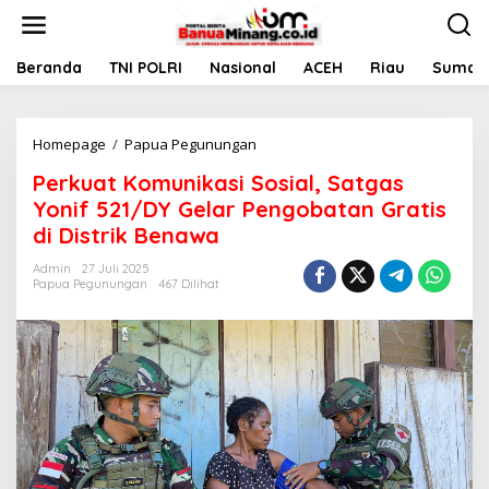
L
e
w
a
Beranda
TNI POLRI
Nasional
ACEH
Riau
Sumate
t
i
k
Homepage
/
Papua Pegunungan
P
e
e
k
Perkuat Komunikasi Sosial, Satgas
r
o
k
n
Yonif 521/DY Gelar Pengobatan Gratis
u
t
di Distrik Benawa
a
e
t
n
Admin
27 Juli 2025
K
Papua Pegunungan
467 Dilihat
o
m
u
n
i
k
a
s
i
S