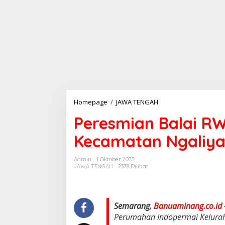
Homepage
/
JAWA TENGAH
P
e
Peresmian Balai RW
r
e
Kecamatan Ngaliy
s
m
i
Admin
1 Oktober 2023
a
JAWA TENGAH
2378 Dilihat
n
B
a
l
Semarang,
Banuaminang.co.id
a
Perumahan Indopermai Kelura
i