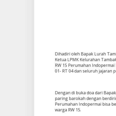
a
m
a
t
a
n
N
g
a
l
i
Dihadiri oleh Bapak Lurah Ta
y
a
Ketua LPMK Kelurahan Tambak
n
RW 15 Perumahan Indopermai 
K
01- RT 04 dan seluruh jajaran 
o
t
a
S
e
Dengan di buka doa dari Bapa
m
paring barokah dengan berdirin
a
Perumahan Indopermai bisa be
r
warga RW 15.
a
n