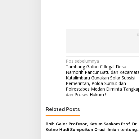
I
N
Pos sebelumnya
Tambang Galian C Ilegal Desa
a
Namorih Pancur Batu dan Kecamat
v
Kutalimbaru Gunakan Solar Subsisi
Pemerintah, Polda Sumut dan
i
Polrestabes Medan Diminta Tangka
dan Proses Hukum !
g
a
Related Posts
s
i
Raih Gelar Profesor, Ketum Senkom Prof. Dr. 
Katno Hadi Sampaikan Orasi Ilmiah tentang
p
Paradigma Baru Pariwisata dan Ketahanan