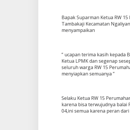
g
Bapak Suparman Ketua RW 15 
Tambakaji Kecamatan Ngaliya
menyampaikan
” ucapan terima kasih kepada
Ketua LPMK dan segenap sesep
seluruh warga RW 15 Perumaha
menyiapkan semuanya ”
Selaku Ketua RW 15 Perumaha
karena bisa terwujudnya balai
04,ini semua karena peran dari