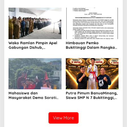
Kota hingga Polemik Lahan
Nota Kesepakatan
Kampus UFDK
Perubahan KUA-PPAS APBD
2026
Wako Ramlan Pimpin Apel
Himbauan Pemko
Gabungan Dishub,
Bukittinggi Dalam Rangka
Tekankan Pelayanan dan
Menyemarakkan Hari Ulang
Persiapan Angkutan Gratis
Tahun ke-81 Kemerdekaan
Pelajar
Republik Indonesia
Mahasiswa dan
Putra Pimum BanuaMinang,
Masyarakat Demo Soroti
Siswa SMP N 7 Bukittinggi,
Dugaan Kekerasan Satpol
Raih Medali Emas Kelas
PP, GMNI Bukittinggi
Festival Komite Pemula
Kecewa Wali Kota dan
Berat 40 Kg dalam
DPRD Tak Hadir Temui
Kejuaraan Karate Jam
View More
Massa Aksi
Gadang Inkanas Bukittinggi