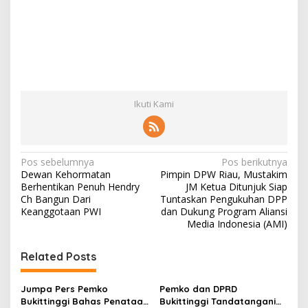
Ikuti Kami
N
Pos sebelumnya
Pos berikutnya
Dewan Kehormatan
Pimpin DPW Riau, Mustakim
a
Berhentikan Penuh Hendry
JM Ketua Ditunjuk Siap
v
Ch Bangun Dari
Tuntaskan Pengukuhan DPP
Keanggotaan PWI
dan Dukung Program Aliansi
i
Media Indonesia (AMI)
g
Related Posts
a
s
Jumpa Pers Pemko
Pemko dan DPRD
i
Bukittinggi Bahas Penataan
Bukittinggi Tandatangani