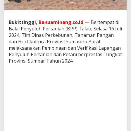
a
n
P
u
Bukittinggi,
Banuaminang.co.id
—
Bertempat di
h
Balai Penyuluh Pertanian (BPP) Talao, Selasa 16 Juli
u
2024, Tim Dinas Perkebunan, Tanaman Pangan
n
P
dan Hortikultura Provinsi Sumatera Barat
i
melaksanakan Pembinaan dan Verifikasi Lapangan
n
Penyuluh Pertanian dan Petani berprestasi Tingkat
t
Provinsi Sumbar Tahun 2024.
u
K
a
b
u
n
d
a
n
P
e
t
a
n