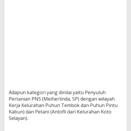
S
e
l
a
y
a
n
D
i
n
i
l
a
i
P
i
h
Adapun kategori yang dinilai yaitu Penyuluh
a
Pertanian PNS (Meiherlinda, SP) dengan wilayah
k
P
Kerja Kelurahan Puhun Tembok dan Puhun Pintu
r
Kabun) dan Petani (Antofli dari Kelurahan Koto
o
Selayan).
v
i
n