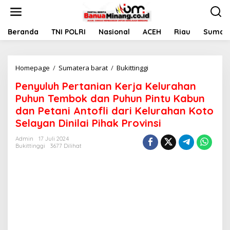
L
e
w
a
Beranda
TNI POLRI
Nasional
ACEH
Riau
Sumate
t
i
k
Homepage
/
Sumatera barat
/
Bukittinggi
P
e
e
k
Penyuluh Pertanian Kerja Kelurahan
n
o
y
n
Puhun Tembok dan Puhun Pintu Kabun
u
t
dan Petani Antofli dari Kelurahan Koto
l
e
Selayan Dinilai Pihak Provinsi
u
n
h
Admin
17 Juli 2024
P
Bukittinggi
3677 Dilihat
e
r
t
a
n
i
a
n
K