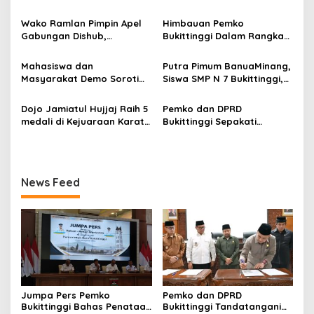
p
Kota hingga Polemik Lahan
Nota Kesepakatan
Kampus UFDK
Perubahan KUA-PPAS APBD
Wako Ramlan Pimpin Apel
Himbauan Pemko
o
2026
Gabungan Dishub,
Bukittinggi Dalam Rangka
s
Tekankan Pelayanan dan
Menyemarakkan Hari Ulang
Persiapan Angkutan Gratis
Tahun ke-81 Kemerdekaan
Mahasiswa dan
Putra Pimum BanuaMinang,
Pelajar
Republik Indonesia
Masyarakat Demo Soroti
Siswa SMP N 7 Bukittinggi,
Dugaan Kekerasan Satpol
Raih Medali Emas Kelas
PP, GMNI Bukittinggi
Festival Komite Pemula
Dojo Jamiatul Hujjaj Raih 5
Pemko dan DPRD
Kecewa Wali Kota dan
Berat 40 Kg dalam
medali di Kejuaraan Karate
Bukittinggi Sepakati
DPRD Tak Hadir Temui
Kejuaraan Karate Jam
Jam Gadang Inkanas Se-
Perubahan Perda Pajak
Massa Aksi
Gadang Inkanas Bukittinggi
Sumatra Barat 2026
dan Retribusi Daerah
News Feed
Jumpa Pers Pemko
Pemko dan DPRD
Bukittinggi Bahas Penataan
Bukittinggi Tandatangani