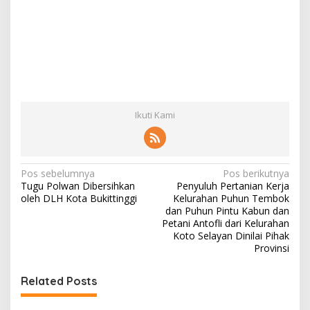
Ikuti Kami
N
Pos sebelumnya
Pos berikutnya
Tugu Polwan Dibersihkan
Penyuluh Pertanian Kerja
a
oleh DLH Kota Bukittinggi
Kelurahan Puhun Tembok
v
dan Puhun Pintu Kabun dan
Petani Antofli dari Kelurahan
i
Koto Selayan Dinilai Pihak
Provinsi
g
a
Related Posts
s