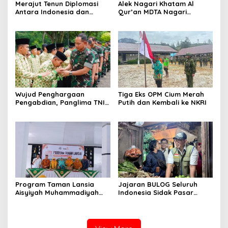
Merajut Tenun Diplomasi
Alek Nagari Khatam Al
Antara Indonesia dan
Qur’an MDTA Nagari
Belanda
Padang Lua
Wujud Penghargaan
Tiga Eks OPM Cium Merah
Pengabdian, Panglima TNI
Putih dan Kembali ke NKRI
Berangkatkan Umroh
Ratusan Prajurit dan ASN
TNI
Program Taman Lansia
Jajaran BULOG Seluruh
Aisyiyah Muhammadiyah
Indonesia Sidak Pasar
Mengangkat Tema
Serentak Pastikan Stok dan
Pesantren Lansia
Harga Beras dan Minyakita
Stabil Selama Ramadhan
dan Lebaran 2026