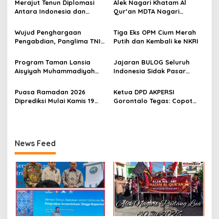
i
Merajut Tenun Diplomasi
Alek Nagari Khatam Al
p
Antara Indonesia dan
Qur’an MDTA Nagari
Belanda
Padang Lua
o
Wujud Penghargaan
Tiga Eks OPM Cium Merah
s
Pengabdian, Panglima TNI
Putih dan Kembali ke NKRI
Berangkatkan Umroh
Ratusan Prajurit dan ASN
Program Taman Lansia
Jajaran BULOG Seluruh
TNI
Aisyiyah Muhammadiyah
Indonesia Sidak Pasar
Mengangkat Tema
Serentak Pastikan Stok dan
Pesantren Lansia
Harga Beras dan Minyakita
Puasa Ramadan 2026
Ketua DPD AKPERSI
Stabil Selama Ramadhan
Diprediksi Mulai Kamis 19
Gorontalo Tegas: Copot
dan Lebaran 2026
Februari, Hilal Belum
Kapolres Jika Penertiban
Terlihat
PETI Tebang Pilih
News Feed