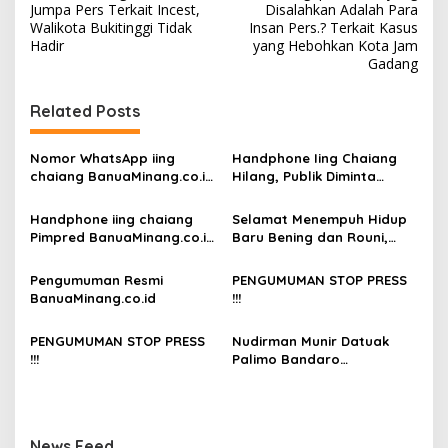
a
Jumpa Pers Terkait Incest,
Disalahkan Adalah Para
v
Walikota Bukitinggi Tidak
Insan Pers.? Terkait Kasus
Hadir
yang Hebohkan Kota Jam
i
Gadang
g
Related Posts
a
s
Nomor WhatsApp iing
Handphone Iing Chaiang
i
chaiang BanuaMinang.co.id
Hilang, Publik Diminta
p
Kembali Aktif
Waspada
Handphone iing chaiang
Selamat Menempuh Hidup
o
Pimpred BanuaMinang.co.id
Baru Bening dan Rouni,
s
Hilang Dibawa Tamu
Semoga Menjadi Keluarga
yang Sakinah Mawadah
Pengumuman Resmi
PENGUMUMAN STOP PRESS
dan Warahmah
BanuaMinang.co.id
!!!
PENGUMUMAN STOP PRESS
Nudirman Munir Datuak
!!!
Palimo Bandaro
Dikebumikan di Sungai
Buluah
News Feed