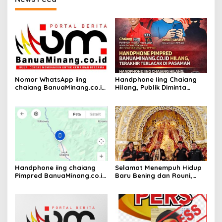
Nomor WhatsApp iing
Handphone Iing Chaiang
chaiang BanuaMinang.co.id
Hilang, Publik Diminta
Kembali Aktif
Waspada
Handphone iing chaiang
Selamat Menempuh Hidup
Pimpred BanuaMinang.co.id
Baru Bening dan Rouni,
Hilang Dibawa Tamu
Semoga Menjadi Keluarga
yang Sakinah Mawadah
dan Warahmah