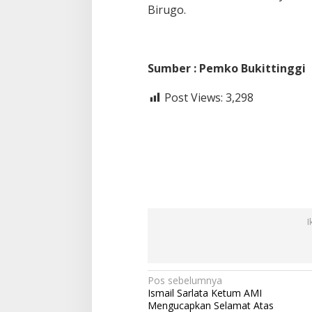
Birugo.
Sumber : Pemko Bukittinggi
Post Views:
3,298
I
N
Pos sebelumnya
Ismail Sarlata Ketum AMI
a
Mengucapkan Selamat Atas