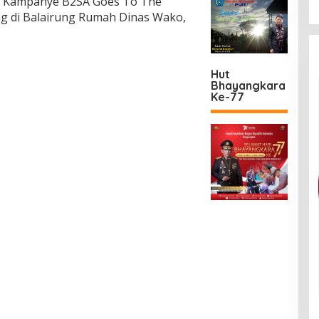
an Kampanye B2SA Goes To The
ung di Balairung Rumah Dinas Wako,
Hut
Bhayangkara
Ke-77