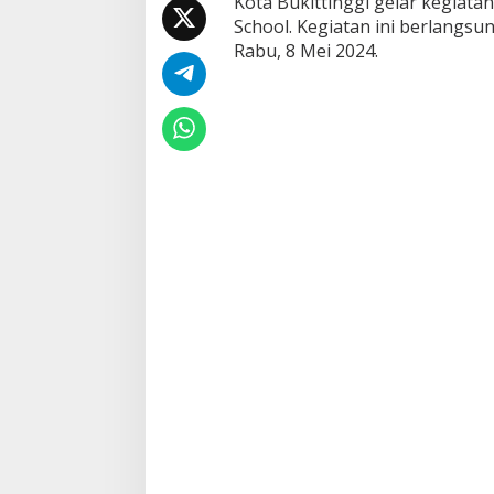
Kota Bukittinggi gelar kegiat
o
School. Kegiatan ini berlangs
T
Rabu, 8 Mei 2024.
h
e
S
c
h
o
o
l