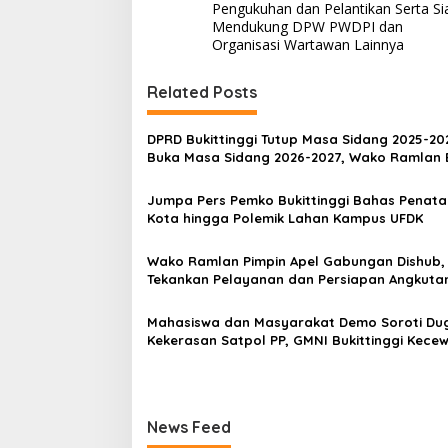
v
Pengukuhan dan Pelantikan Serta Si
Mendukung DPW PWDPI dan
i
Organisasi Wartawan Lainnya
g
Related Posts
a
s
DPRD Bukittinggi Tutup Masa Sidang 2025-20
i
Buka Masa Sidang 2026-2027, Wako Ramlan 
Apresiasi
p
Jumpa Pers Pemko Bukittinggi Bahas Penat
o
Kota hingga Polemik Lahan Kampus UFDK
s
Wako Ramlan Pimpin Apel Gabungan Dishub,
Tekankan Pelayanan dan Persiapan Angkuta
Gratis Pelajar
Mahasiswa dan Masyarakat Demo Soroti Du
Kekerasan Satpol PP, GMNI Bukittinggi Kecew
Kota dan DPRD Tak Hadir Temui Massa Aksi
News Feed