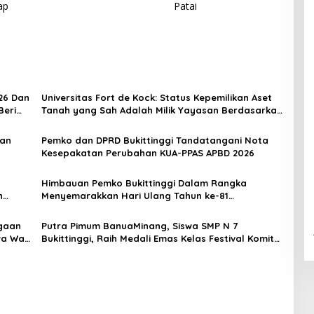
ap
Patai
26 Dan
Universitas Fort de Kock: Status Kepemilikan Aset
Beri
Tanah yang Sah Adalah Milik Yayasan Berdasarkan
Putusan Mahkamah Agung Nomor 2108/K/Pdt/2022
aan
Pemko dan DPRD Bukittinggi Tandatangani Nota
Kesepakatan Perubahan KUA-PPAS APBD 2026
Himbauan Pemko Bukittinggi Dalam Rangka
n
Menyemarakkan Hari Ulang Tahun ke-81
Kemerdekaan Republik Indonesia
gaan
Putra Pimum BanuaMinang, Siswa SMP N 7
a Wali
Bukittinggi, Raih Medali Emas Kelas Festival Komite
Pemula Berat 40 Kg dalam Kejuaraan Karate Jam
Gadang Inkanas Bukittinggi