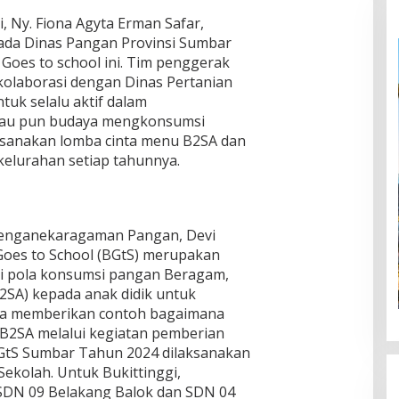
, Ny. Fiona Agyta Erman Safar,
da Dinas Pangan Provinsi Sumbar
Goes to school ini. Tim penggerak
rkolaborasi dengan Dinas Pertanian
tuk selalu aktif dalam
tau pun budaya mengkonsumsi
ksanakan lomba cinta menu B2SA dan
kelurahan setiap tahunnya.
Penganekaragaman Pangan, Devi
Goes to School (BGtS) merupakan
asi pola konsumsi pangan Beragam,
2SA) kepada anak didik untuk
a memberikan contoh bagaimana
2SA melalui kegiatan pemberian
GtS Sumbar Tahun 2024 dilaksanakan
Sekolah. Untuk Bukittinggi,
u SDN 09 Belakang Balok dan SDN 04