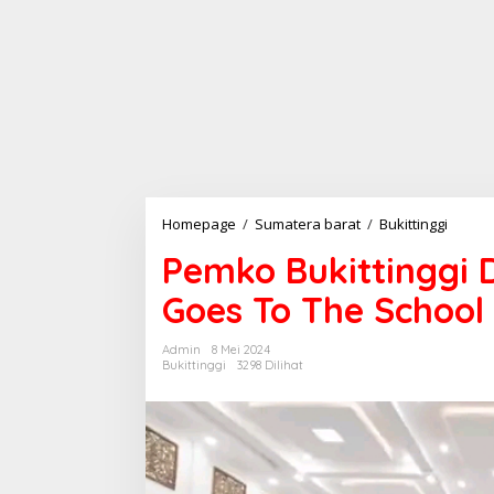
Homepage
/
Sumatera barat
/
Bukittinggi
P
e
Pemko Bukittinggi
m
k
Goes To The School
o
B
u
Admin
8 Mei 2024
k
Bukittinggi
3298 Dilihat
i
t
t
i
n
g