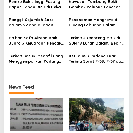
Pemko Bukittinggi Pasang
Kawasan Tambang Bukit
i
Papan Tanda BMD di Bekas
Gombak Palupuh Longsor
p
TPA Gadut
Panggil Sejumlah Saksi
Penanaman Mangrove di
o
dalam Sidang Dugaan
Ujuang Labuang Dalam
s
Kasus LGBT dengan
Rangka Hari Mangrove
Terdakwa Haji DS
Sedunia
Raihan Safa Alzena Raih
Terkait 4 Ompreng MBG di
Juara 3 Kejuaraan Pencak
SDN 19 Lurah Dalam, Begini
Silat Tingkat Pelajar Se-
Kronologisnya
Sumatera Barat
Terkait Kasus Predofil yang
Ketua KSB Padang Luar
Menggemparkan Padang
Terima Surat P-38, P-37 dari
Luar, Tujuh Saksi Hadiri
Kejaksaan Negeri Agam
Panggilan Kejaksaan
Pengadilan Negeri Lubuk
Basung
News Feed