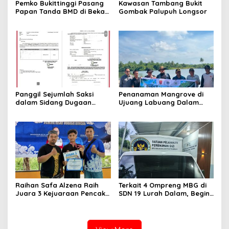
Pemko Bukittinggi Pasang
Kawasan Tambang Bukit
Papan Tanda BMD di Bekas
Gombak Palupuh Longsor
TPA Gadut
Panggil Sejumlah Saksi
Penanaman Mangrove di
dalam Sidang Dugaan
Ujuang Labuang Dalam
Kasus LGBT dengan
Rangka Hari Mangrove
Terdakwa Haji DS
Sedunia
Raihan Safa Alzena Raih
Terkait 4 Ompreng MBG di
Juara 3 Kejuaraan Pencak
SDN 19 Lurah Dalam, Begini
Silat Tingkat Pelajar Se-
Kronologisnya
Sumatera Barat