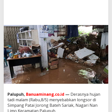
u
m
a
h
W
a
r
g
a
T
e
r
t
i
m
p
a
T
e
b
i
Palupuh,
Banuaminang.co.id
—
Derasnya hujan
n
tadi malam (Rabu,8/5) menyebabkan longsor di
g
Simpang Patai Jorong Bateh Sariak, Nagari Nan
L
o
Limo Kecamatan Palupuh.