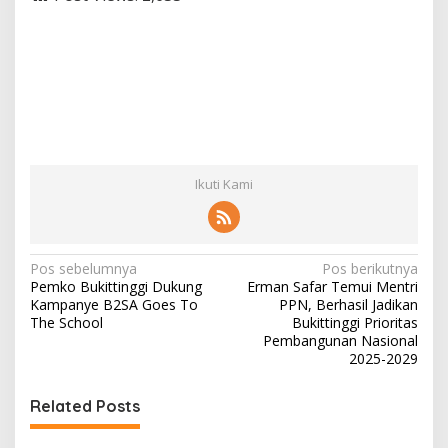
Ikuti Kami
N
Pos sebelumnya
Pos berikutnya
Pemko Bukittinggi Dukung
Erman Safar Temui Mentri
a
Kampanye B2SA Goes To
PPN, Berhasil Jadikan
v
The School
Bukittinggi Prioritas
Pembangunan Nasional
i
2025-2029
g
Related Posts
a
s