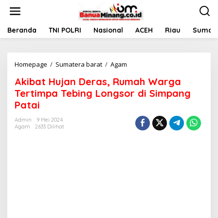
L
e
w
a
Beranda
TNI POLRI
Nasional
ACEH
Riau
Sumate
t
i
k
Homepage
/
Sumatera barat
/
Agam
A
e
k
k
Akibat Hujan Deras, Rumah Warga
i
o
b
n
Tertimpa Tebing Longsor di Simpang
a
t
Patai
t
e
H
n
Admin
9 Mei 2024
u
Agam
2633 Dilihat
j
a
n
D
e
r
a
s
,
R